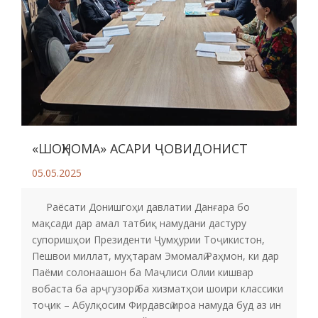
«ШОҲНОМА» АСАРИ ҶОВИДОНИСТ
05.05.2025
Раёсати Донишгоҳи давлатии Данғара бо
мақсади дар амал татбиқ намудани дастуру
супоришҳои Президенти Ҷумҳурии Тоҷикистон,
Пешвои миллат, муҳтарам Эмомалӣ Раҳмон, ки дар
Паёми солонаашон ба Маҷлиси Олии кишвар
вобаста ба арҷгузорӣ ба хизматҳои шоири классики
тоҷик – Абулқосим Фирдавсӣ ироа намуда буд аз ин