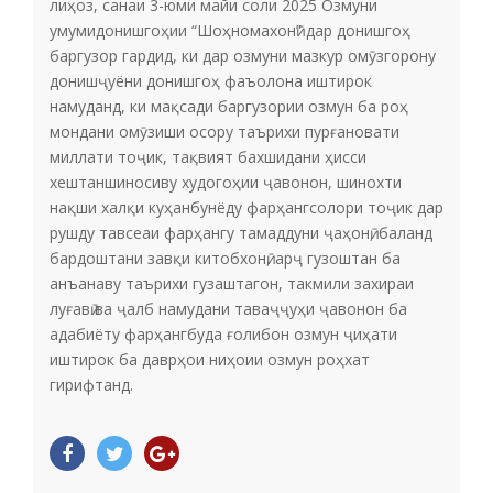
лиҳоз, санаи 3-юми майи соли 2025 Озмуни
умумидонишгоҳии “Шоҳномахонӣ” дар донишгоҳ
баргузор гардид, ки дар озмуни мазкур омӯзгорону
донишҷуёни донишгоҳ фаъолона иштирок
намуданд, ки мақсади баргузории озмун ба роҳ
мондани омӯзиши осору таърихи пурғановати
миллати тоҷик, тақвият бахшидани ҳисси
хештаншиносиву худогоҳии ҷавонон, шинохти
нақши халқи куҳанбунёду фарҳангсолори тоҷик дар
рушду тавсеаи фарҳангу тамаддуни ҷаҳонӣ, баланд
бардоштани завқи китобхонӣ, арҷ гузоштан ба
анъанаву таърихи гузаштагон, такмили захираи
луғавӣ ва ҷалб намудани таваҷҷуҳи ҷавонон ба
адабиёту фарҳангбуда ғолибон озмун ҷиҳати
иштирок ба даврҳои ниҳоии озмун роҳхат
гирифтанд.