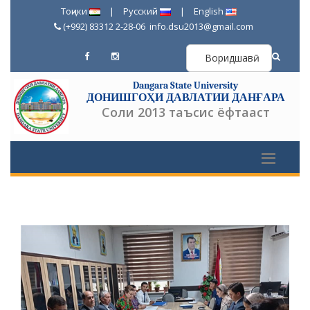
Тоҷики
|
Русский
|
English
(+992) 83312 2-28-06
info.dsu2013@gmail.com
Воридшавӣ
Dangara State University
ДОНИШГОҲИ ДАВЛАТИИ ДАНҒАРА
Соли 2013 таъсис ёфтааст