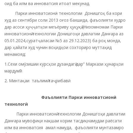
оид ба илм ва инноватсия итоат мекунад.
Парки инноватсионӣ - технологии Донишгоҳ ба кори
худ аз сентябри соли 2013 оғоз бахшида, фаъолияти худро
дар асоси ҳуҷҷатҳои меъёриву ҳуқуқӣ (Низомномаи Парки
инноватсионӣ-технологии Донишгоҳи давлатии Данғара аз
05.01.2024,суратҷаласаи №5 аз 29.12.2023) ба роҳ монда,
дар ҳайати худ чунин воҳидҳои сохториро муттаҳид
менамояд:
1.Сехи омӯзишии курсҳои дузандагӣ дар” Маркази ҳунарҳои
мардумӣ”
2. Минтақаи таълимӣ таҷрибавӣ.
Фаъолияти Парки инноватсионӣ
-
технологӣ
Парки инноватсионӣ-технологии Донишгоҳи давлатии
Данғара мувофиқи нақшаи кории тасдиқнамудаи раёсати
илм ва инноватсия амал намуда, фаъолияти мунтазамро