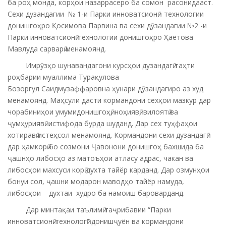
ба роҳ монда, корҳои назаррасеро ба сомон расонидааст.
Сехи дузандагии № 1-и Парки инноватсионӣ - технологии
донишгоҳро Қосимова Парвина ва сехи дӯзандагии №2 -и
Парки инноватсионӣ-технологии донишгоҳро Ҳаётова
Мавлуда сарварӣ менамоянд.
Имрӯзҳо шунавандагони курсҳои дузандагӣ таҳти
роҳбарии муаллима Турақулова
Бозоргул Саидмузаффаровна ҳунари дӯзандагиро аз худ
менамоянд. Маҳсули дасти кормандони сехҳои мазкур дар
чорабиниҳои умумидонишгоҳӣ, ноҳиявӣ, вилоятӣ ва
ҷумҳуриявӣ истифода бурда шуданд. Дар сех туҳфаҳои
хотиравӣ истеҳсол менамоянд. Кормандони сехи дузандагӣ
дар ҳамкорӣ бо созмони Ҷавонони донишгоҳ бахшида ба
ҷашнҳо либосҳо аз матоъҳои атласу адрас, чакан ва
либосҳои махсуси корӣ духта тайёр карданд. Дар озмунҳои
бонуи сол, ҷашни модарон маводҳо тайёр намуда,
либосҳои духтаи худро ба намоиш бароварданд.
Дар минтақаи таълимӣ таҷрибавии “Парки
инноватсионӣ-технологӣ” донишҷуён ва кормандони