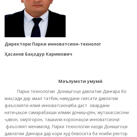
Директори
Парки инноватсион
-технолог
Ҳ
асанов Ба
ҳ
одур Каримович
Маълумоти умумӣ
Парки технологии Донишгоҳи давлатии Данғара бо
мақсади дар амал татбиқ намудани сиёсати давлатии
фаъолияти илмӣ - инноватсионӣ, ба даст овардани
натиҷаҳои самарабахши илмии донишҷӯён, мутахассисони
ҷавон, омӯзгорон, ташкили корхонаҳои инноватсионӣ,
фаъолият менамояд. Парки технологии назди Донишгоҳи
давлатии Данғара дар кори худ бевосита ба ноиби ректор