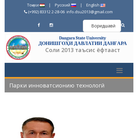
Тоҷики
|
Русский
|
English
(+992) 83312 2-28-06
info.dsu2013@gmail.com
Воридшавӣ
Dangara State University
ДОНИШГОҲИ ДАВЛАТИИ ДАНҒАРА
Соли 2013 таъсис ёфтааст
Парки инноватсионию технологӣ