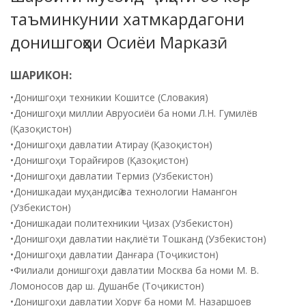
таъминкунии хатмкардагони
донишгоҳҳои Осиёи Марказӣ
ШАРИКОН:
•Донишгоҳи техникии Кошитсе (Словакия)
•Донишгоҳи миллии Авруосиёи ба номи Л.Н. Гумилёв
(Қазоқистон)
•Донишгоҳи давлатии Атирау (Қазоқистон)
•Донишгоҳи Торайғиров (Қазоқистон)
•Донишгоҳи давлатии Термиз (Узбекистон)
•Донишкадаи муҳандисӣ ва технологии Намангон
(Узбекистон)
•Донишкадаи политехникии Ҷизах (Узбекистон)
•Донишгоҳи давлатии нақлиёти Тошканд (Узбекистон)
•Донишгоҳи давлатии Данғара (Тоҷикистон)
•Филиали донишгоҳи давлатии Москва ба номи М. В.
Ломоносов дар ш. Душанбе (Тоҷикистон)
•Донишгоҳи давлатии Хоруғ ба номи М. Назаршоев