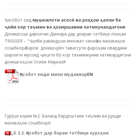
Ҳисобот оид
мушкилоти асосӣ ва роҳҳои ҳалли ба
ҷойи кор таъмин ва ҳозиршавии хатмкунандагони
Донишгоҳи давлатии Данғара дар доираи татбиқи лоиҳаи
TRIGGER – "Ҷалби равандҳои инноват-сионӣ ва малакаҳои
соҳибкорӣ барои донишҷӯён тавассути фароҳам овардани
шароити мусоид ҷиҳати бо кор таъминкунии хатмкардагони
донишгоҳҳои Осиёи Марказӣ"
Ҳисобот оиди мизи мудаввар
EN
Гурӯҳи кории №2: Баланд бардоштани таълим ва рушди
малакаҳои соҳибкорӣ
D 2.2. Ҳисобот дар бораи татбиқи курсҳои