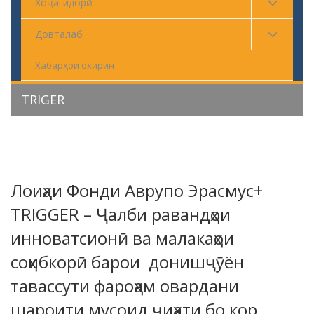
Хоҷагидорӣ
Довталаб
Хабарҳои охирин
TRIGER
Лоиҳаи Фонди Аврупо Эрасмус+
TRIGGER – Ҷалби равандҳои
инноватсионӣ ва малакаҳои
соҳибкорӣ барои донишҷӯён
тавассути фароҳам овардани
шароити мусоид ҷиҳати бо кор