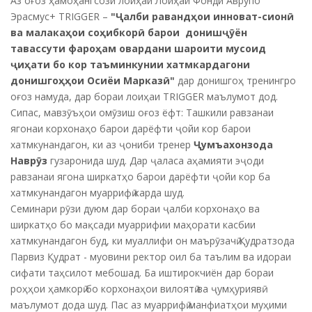
Аз оғоз ҳамоҳангсози лоиҳаи Лоиҳаи Фонди Аврупо
Эрасмус+ TRIGGER –
"Ҷалби равандҳои инноват-сионӣ
ва малакаҳои соҳибкорӣ барои донишҷӯён
тавассути фароҳам овардани шароити мусоид
ҷиҳати бо кор таъминкунии хатмкардагони
донишгоҳҳои Осиёи Марказӣ"
дар донишгоҳ тренингро
оғоз намуда, дар бораи лоиҳаи TRIGGER маълумот дод.
Сипас, мавзӯъҳои омӯзиш оғоз ёфт: Ташкили равзанаи
ягонаи корхонаҳо барои дарёфти ҷойи кор барои
хатмкунандагон, ки аз ҷониби тренер
Ҷумъахонзода
Наврӯз
гузаронида шуд. Дар ҷаласа аҳамияти эҷоди
равзанаи ягона ширкатҳо барои дарёфти ҷойи кор ба
хатмкунандагон муаррифӣ карда шуд.
Семинари рӯзи дуюм дар бораи ҷалби корхонаҳо ва
ширкатҳо бо мақсади муаррифии маҳорати касбии
хатмкунандагон буд, ки муаллифи он маърӯзачӣ Қудратзода
Парвиз Қудрат - муовини ректор оил ба таълим ва идораи
сифати таҳсилот мебошад. Ба иштирокчиён дар бораи
роҳҳои ҳамкорӣ бо корхонаҳои вилоятӣ ва ҷумҳуриявӣ
маълумот дода шуд. Пас аз муаррифӣ манфиатҳои муҳими