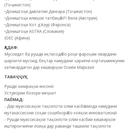
(Тоҷикистон)
•Донишгоҳи давлатии Данғара (Тоҷикистон)
•Донишгоҳи илмҳои татбиқӣ BFI Вена (Австрия)
•Донишгоҳи Кот д'Азур (Фаронса)
•Донишгоҳи ASTRA (Словакия)
IDEC (Афина)
ҲАДАФ:
Мусоидат ба рушди иқтисодӣ бо роҳи фароҳам овардани
шароити мусоид; беҳтар намудани ҷараёни кортаъминкунии
хатмкардагон дар кишварҳои Осиёи Марказӣ
ТАВАҶҶУҲ:
Рушди захираҳои инсонӣ
Устувории бозори меҳнат
ПАЁМАД:
- Дар муассисаҳои таҳсилоти олии касбӣ омода намудани
мутахассисони соҳаи соҳибкорӣ бо ғояҳои инноватсионӣ;
- Рушди муассисаҳои таҳсилоти олии касбии кишварҳои
иштирокчиёни лоиҳа дар раванди ташкили таҳсилоти