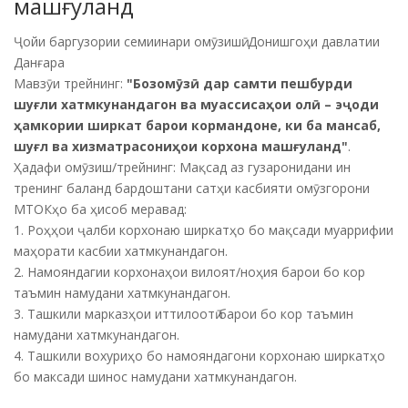
машғуланд
Ҷойи баргузории семиинари омӯзишӣ: Донишгоҳи давлатии
Данғара
Мавзӯи трейнинг:
"Бозомӯзӣ дар самти пешбурди
шуғли хатмкунандагон ва муассисаҳои олӣ – эҷоди
ҳамкории ширкат барои кормандоне, ки ба мансаб,
шуғл ва хизматрасониҳои корхона машғуланд"
.
Ҳадафи омӯзиш/трейнинг: Мақсад аз гузаронидани ин
тренинг баланд бардоштани сатҳи касбияти омӯзгорони
МТОКҳо ба ҳисоб меравад:
1. Роҳҳои ҷалби корхонаю ширкатҳо бо мақсади муаррифии
маҳорати касбии хатмкунандагон.
2. Намояндагии корхонаҳои вилоят/ноҳия барои бо кор
таъмин намудани хатмкунандагон.
3. Ташкили марказҳои иттилоотӣ барои бо кор таъмин
намудани хатмкунандагон.
4. Ташкили вохуриҳо бо намояндагони корхонаю ширкатҳо
бо максади шинос намудани хатмкунандагон.