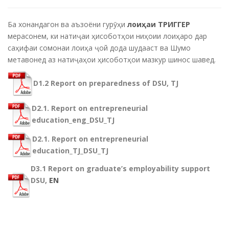
Ба хонандагон ва аъзоёни гурӯҳи
лоиҳаи ТРИГГЕР
мерасонем, ки натиҷаи ҳисоботҳои ниҳоии лоиҳаро дар
саҳифаи сомонаи лоиҳа ҷой дода шудааст ва Шумо
метавонед аз натиҷаҳои ҳисоботҳои мазкур шинос шавед.
D1.2 Report on preparedness of DSU, TJ
D2.1. Report on entrepreneurial
education_eng_DSU_TJ
D2.1. Report on entrepreneurial
education_TJ_DSU_TJ
D3.1 Report on graduate’s employability support
DSU,
EN