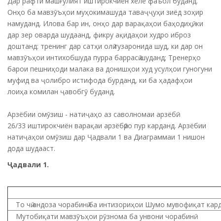
Дар рафти машғулият иштирокчиён хеле фаъол буданд.
Онҳо ба мавзӯъҳои муҳокимашуда таваҷҷуҳи зиёд зоҳир
намуданд. Илова бар ин, онҳо дар варақаҳои баҳодиҳӣ, ки
дар зер оварда шудаанд, фикру ақидаҳои худро иброз
доштанд: тренинг дар сатҳи олӣ гузаронида шуд, ки дар он
мавзӯъҳои интихобшуда пурра баррасӣ шуданд; Тренерҳо
барои пешниҳоди малака ва донишҳои худ усулҳои гуногуни
муфид ва ҷолибро истифода бурданд, ки ба ҳадафҳои
лоиҳа комилан ҷавобгӯ буданд.
Арзёбии омӯзиш - натиҷаҳо аз саволномаи арзёбӣ:
26/33 иштирокчиён варақаи арзёбӣро пур карданд. Арзёбии
натиҷаҳои омӯзиш дар Ҷадвали 1 ва Диаграммаи 1 нишон
дода шудааст.
Ҷадвали 1.
То чӣ андоза чорабинӣ ба интизориҳои Шумо мувофиқат кар
Мутобиқати мавзӯъҳои рӯзнома ба унвони чорабинӣ