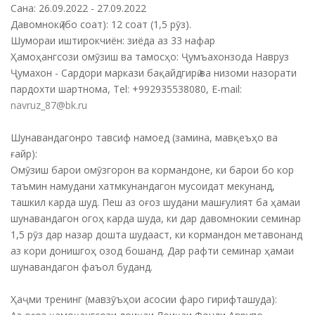
Сана: 26.09.2022 - 27.09.2022
Давомнокӣ (бо соат): 12 соат (1,5 рӯз).
Шумораи иштирокчиён: зиёда аз 33 нафар
Ҳамоҳангсози омӯзиш ва тамосҳо: Ҷумъахонзода Навруз
Ҷумахон - Сардори маркази бақайдгирӣ ва низоми назорати
пардохти шартнома, Tel: +992935538080, E-mail:
navruz_87@bk.ru
Шунавандагонро тавсиф намоед (замина, мавқеъҳо ва
ғайр):
Омӯзиш барои омӯзгорон ва кормандоне, ки барои бо кор
таъмин намудани хатмкунандагон мусоидат мекунанд,
ташкил карда шуд. Пеш аз оғоз шудани машғулият ба ҳамаи
шунавандагон огоҳ карда шуда, ки дар давомнокии семинар
1,5 рӯз дар назар дошта шудааст, ки кормандон метавонанд
аз кори донишгоҳ озод бошанд. Дар рафти семинар ҳамаи
шунавандагон фаъол буданд.
Ҳаҷми тренинг (мавзӯъҳои асосии фаро гирифташуда):