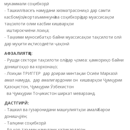
мукаммали соҳибкорӣ;
- Ташкил/васеъ намудани хизматрасониҳо дар самти
касбомӯзӣ, кортаъминкунӣ ва соҳибкорӣ дар муассисаҳои
таҳсилоти олии касбии кишварҳои
иштирокчиёни лоиҳа;
- Таҳкими муносибатҳо байни муассисаҳои таҳсилоти олӣ
дар муҳити иқтисодиёти ҷаҳонӣ.
АФЗАЛИЯТҲО:
- Рушди сектори таҳсилоти олӣ дар ҷомеа: ҳамкориҳо байни
донишгоҳҳо ва корхонаҳо;
- Лоиҳаи ТРИГГЕР дар доираи минтақаи Осиёи Марказӣ
амал намуда, дар амалигардонии он кишварҳои Ҷумҳурии
Қазоқистон, Ҷумҳурии Ӯзбекистон
ва Ҷумҳурии Тоҷикистон ширкат меварзанд.
ДАСТГИРӢ:
- Ташкил ва гузаронидани машғулиятҳои амалӣ барои
донишҷӯён;
- Талқини соҳибкорӣ;
- Бо кор таъмин намудани хатмкардагон.