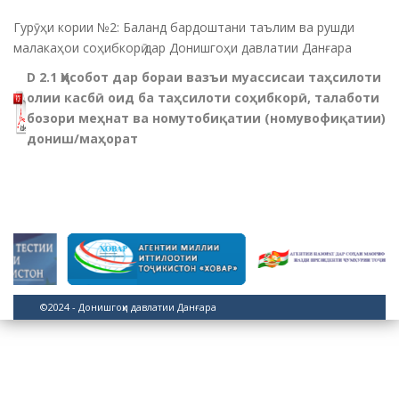
Гурӯҳи кории №2: Баланд бардоштани таълим ва рушди
малакаҳои соҳибкорӣ дар Донишгоҳи давлатии Данғара
D 2.1 Ҳисобот дар бораи вазъи муассисаи таҳсилоти
олии касбӣ оид ба таҳсилоти соҳибкорӣ, талаботи
бозори меҳнат ва номутобиқатии (номувофиқатии)
дониш/маҳорат
©2024 - Донишгоҳи давлатии Данғара