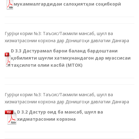
мукаммалгардидаи салоҳиятҳои соҳибкорӣ
Гурӯҳи кории №3: Таъсис/Такмили мансаб, шуғл ва
хизматрасонии корхона дар Донишгоҳи давлатии Данғара
D 3.3 Дастурамал барои баланд бардоштани
қобилияти шуғли хатмкунандагон дар муассисаи
таҳсилоти олии касбӣ (МТОК)
Гурӯҳи кории №3: Таъсис/Такмили мансаб, шуғл ва
хизматрасонии корхона дар Донишгоҳи давлатии Данғара
D 3.2 Дастур оид ба мансаб, шуғл ва
хидматрасонии корхона