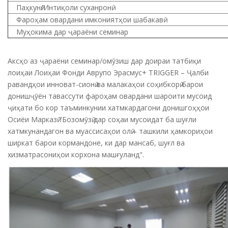
Паҳкунӣ/Интиқоли суханронӣ
Фароҳам овардани имкониятҳои шабакавӣ
Муҳокима дар ҷараёни семинар
Аксҳо аз ҷараёни семинар/омӯзиш дар доираи татбиқи
лоиҳаи Лоиҳаи Фонди Аврупо Эрасмус+ TRIGGER – Ҷалби
равандҳои инноват-сионӣ ва малакаҳои соҳибкорӣ барои
донишҷӯён тавассути фароҳам овардани шароити мусоид
ҷиҳати бо кор таъминкунии хатмкардагони донишгоҳҳои
Осиёи Марказӣ "Бозомӯзӣ дар соҳаи мусоидат ба шуғли
хатмкунандагон ва муассисаҳои олӣ – ташкили ҳамкориҳои
ширкат барои кормандоне, ки дар мансаб, шуғл ва
хизматрасониҳои корхона машғуланд".