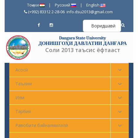
Тоҷики
|
Русский
|
English
(+992) 83312 2-28-06
info.dsu2013@gmail.com
Воридшавӣ
Dangara State University
ДОНИШГОҲИ ДАВЛАТИИ ДАНҒАРА
Соли 2013 таъсис ёфтааст
Асосӣ
Таълим
Илм
Тарбия
Равобити байналмилалӣ