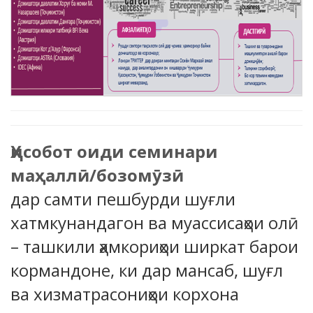
Ҳисобот оиди семинари
маҳаллӣ/бозомӯзӣ
дар самти пешбурди шуғли
хатмкунандагон ва муассисаҳои олӣ
– ташкили ҳамкориҳои ширкат барои
кормандоне, ки дар мансаб, шуғл
ва хизматрасониҳои корхона