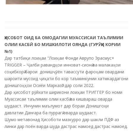
ҲИСОБОТ ОИД БА ОМОДАГИИ МУАССИСАИ ТАЪЛИМИИ
ОЛИИ КАСБӢ БО МУШКИЛОТИ ОЯНДА (ГУРӮҲИ КОРИИ
№1)
Дар татбиқи лоиҳаи "Лоиҳаи Фонди Аврупо Эрасмус+
TRIGGER – Ҷалби равандҳои инноват-сионӣ ва малакаҳои
соҳибкорӣ барои донишҷӯён тавассути фароҳам овардани
шароити мусоид ҷиҳати бо кор таъминкунии хатмкардагони
донишгоҳҳои Осиёи Марказӣ" дар соли 2022.
Дар ҳисобот рӯйхати ширикони лоиҳаи ТРИГГЕР бо номи
Муассисаи таълимии олии касбӣ ва кишвараш оварда
шудааст. Инчунин маълумот дар бораи Донишгоҳи
давлатии Данғара ба пуррагӣ оварда шудааст.
Шумо метавонад Ҳисоботи мазкурро дар шакли ПДФ аз
линки дар поён варда шуда дастрас намоед дастрас намоед.