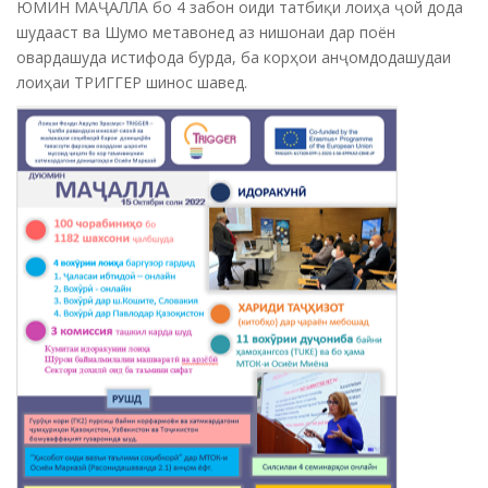
ЮМИН МАҶАЛЛА бо 4 забон оиди татбиқи лоиҳа ҷой дода
шудааст ва Шумо метавонед аз нишонаи дар поён
овардашуда истифода бурда, ба корҳои анҷомдодашудаи
лоиҳаи ТРИГГЕР шинос шавед.