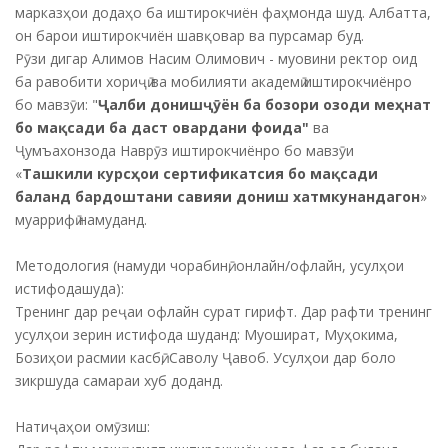
марказҳои додаҳо ба иштирокчиён фаҳмонда шуд. Албатта,
он барои иштирокчиён шавқовар ва пурсамар буд.
Рӯзи дигар Алимов Насим Олимович - муовини ректор оид
ба равобити хориҷӣ ва мобилияти академӣ иштирокчиёнро
бо мавзӯи: "
Ҷалби донишҷӯён ба бозори озоди меҳнат
бо мақсади ба даст овардани фоида"
ва
Ҷумъахонзода Наврӯз иштирокчиёнро бо мавзӯи
«
Ташкили курсҳои сертификатсия бо мақсади
баланд бардоштани савияи дониш хатмкунандагон
»
муаррифӣ намуданд.
Методология (намуди чорабинӣ, онлайн/офлайн, усулҳои
истифодашуда):
Тренинг дар реҷаи офлайн сурат гирифт. Дар рафти тренинг
усулҳои зерин истифода шуданд: Муошират, Муҳокима,
Бозиҳои расмии касбӣ, Саволу Ҷавоб. Усулҳои дар боло
зикршуда самараи хуб доданд.
Натиҷаҳои омӯзиш: