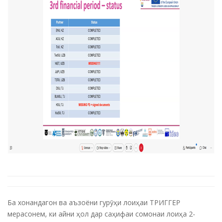
Ба хонандагон ва аъзоёни гурӯҳи лоиҳаи ТРИГГЕР
мерасонем, ки айни ҳол дар саҳифаи сомонаи лоиҳа 2-