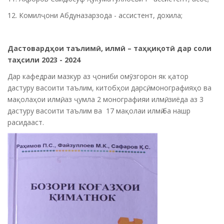
12. Комил
ҷони Абдуназарзода
- ассистент, дохила
;
Дастовард
ҳ
ои таълим
ӣ
, илм
ӣ
– та
ҳқ
и
қ
от
ӣ
дар соли
та
ҳ
сили 2023 - 2024
Дар кафедраи мазкур аз ҷониби омӯзгорон як қатор
дастуру васоити таълим, китобҳои дарсӣ, монографияҳо ва
мақолаҳои илмӣ, аз ҷумла 2 монографияи илмӣ, зиёда аз 3
дастуру васоити таълим ва 17 мақолаи илмӣ ба нашр
расидааст.