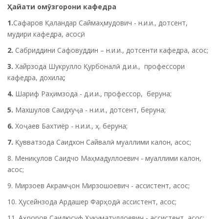
Ҳ
айати ом
ӯ
згорони кафедра
1.
Сафаров Қаландар Саймаҳмудович - н.и.и., дотсент,
мудири кафедра, асосӣ;
2.
Сабриддини Сафовуддин
– н.и.и., дотсенти кафедра, асос
;
3.
Хайрзода Шукрулло
Қурбоналӣ
- д.и.и., профессори
кафедра,
дохила
;
4.
Шариф Ра
ҳимзода
- д.и.и., профессор, беруна;
5.
Махшулов Саидхуҷа
- н.и.и., дотсент, беруна;
6.
Хо
ҷаев Бахтиёр
- н.и.и.,
ҳ
. беруна;
7.
Қувватзода Саидхон Сайвалӣ
- муаллими калон, асос
;
8. Мени
қулов Саидчо Маҳмадуллоевич
- муаллими калон,
асос
;
9.
Мирзоев Акрам
ҷон Мирзошоевич
- ассистент, асос
;
10.
Ҳусейнзода Ардашер Фарҳодӣ
- ассистент, асос
;
11. А
ҳроров Саидюсуф Ҳукуматуллоевич
- ассистент, асос
;