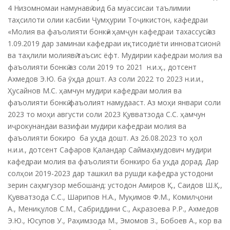
4 Низомномаи намунавӣ оид ба муассисаи таълимии
таҳсилоти олии касбии Ҷумҳурии Тоҷикистон, кафедраи
«Молия ва фаъолияти бонкӣ» ҳамҷун кафедраи тахассусӣ аз
1.09.2019 дар заминаи кафедраи иқтисодиёти инноватсионӣ
ва таҳлили молиявӣ таъсис ёфт. Мудирии кафедраи молия ва
фаъолияти бонкӣ аз соли 2019 то 2021 н.и.ҳ., дотсент
Ахмедов Э.Ю. ба ӯҳда дошт. Аз соли 2022 то 2023 н.и.и.,
Ҳусайнов М.С. ҳамчун мудири кафедраи молия ва
фаъолияти бонкӣ фаъолият намудааст. Аз моҳи январи соли
2023 то моҳи августи соли 2023 Қувватзода С.С. ҳамчун
иҷрокунандаи вазифаи мудири кафедраи молия ва
фаъолияти бокиро ба уҳда дошт. Аз 26.08.2023 то ҳол
н.и.и., дотсент Сафаров Қаландар Саймаҳмудович мудири
кафедраи молия ва фаъолияти бонкиро ба уҳда дорад. Дар
солҳои 2019-2023 дар ташкил ва рушди кафедра устодони
зерин саҳмгузор мебошанд: устодон Амиров Қ., Саидов Ш.Қ.,
Қувватзода С.С., Шарипов Н.А., Муқимов Ф.М., Комилҷони
А., Мениқулов С.М., Сабриддини С., Ақразоева Р.Р., Ахмедов
Э.Ю., Юсупов У., Раҳимзода М., Эмомов З., Бобоев А., кор ва