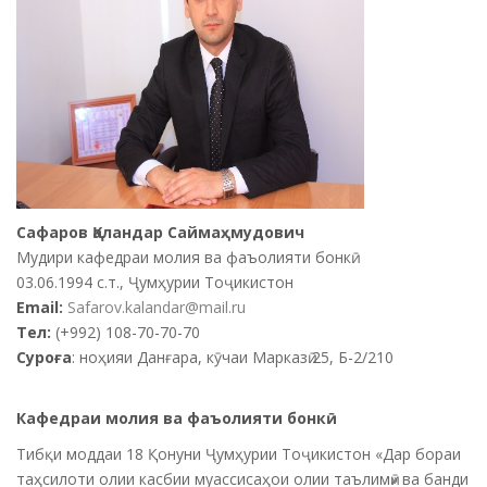
Сафаров Қаландар Саймаҳмудович
Мудири кафедраи молия ва фаъолияти бонкӣ
03.06.1994 с.т., Ҷумҳурии Тоҷикистон
Email:
Safarov.kalandar@mail.ru
Тел
:
(+992) 108-70-70-70
Суроға
: ноҳияи Данғара, кӯчаи Марказӣ 25, Б-2/210
Кафедраи молия ва фаъолияти бонк
ӣ
Тибқи моддаи 18 Қонуни Ҷумҳурии Тоҷикистон «Дар бораи
таҳсилоти олии касбии муассисаҳои олии таълимӣ» ва банди