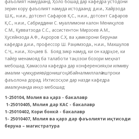
фаъолият намудаанд. Ҳоло бошад дар кафедра устодони
зерин кору фаъолият намуда истодаанд: д.и.и., Хайрзода
Ш.Қ., н.и.и., дотсент Сафаров Қ.С., н.и.и., дотсент Сафаров
Қ.С., н.и.и., Сабриддини С. муаллимони калон Мениқулов
С.М., Қувватзода С.С., ассистентон Мирзоев А.М.,
Ҳусейнзода А.Ф., Аҳроров С.Ҳ. ва ҳамкорони берунаи
кафедра д.и.и., профессор Ш. Раҳимзода., н.и.и., Махшулов
С.Ҷ., н.и.и., Хоҷаев Б. Бояд зикр намуд, ки он кадрҳое, ки
тайёр менамояд ба талаботи тақозои бозори меҳнат
мебошад. Ҳамасола кафедра дар конференсияҳои илмиву
амалии ҷумҳуриявӣ, донишгоҳӣ, байналмиллалӣ иштроки
фаъолона дорад. Ихтисосҳои дар назди кафедра
амалкунанда инҳо мебошад:
1-250104,
Молия ва
қ
арз
- бакалавр
1-25010405, Молия дар КАС - бакалавр
1-25010402, Кори бонк
ӣ
- бакалавр
1- 25010407, Молия ва
қарз дар фаъолияти иқтисоди
беруна
–
магистратура