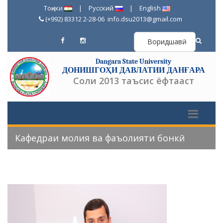
Тоҷики
|
Русский
|
English
(+992) 83312 2-28-06
info.dsu2013@gmail.com
Воридшавӣ
Dangara State University
ДОНИШГОҲИ ДАВЛАТИИ ДАНҒАРА
Соли 2013 таъсис ёфтааст
Кафедраи молия ва фаъолияти бонкӣ