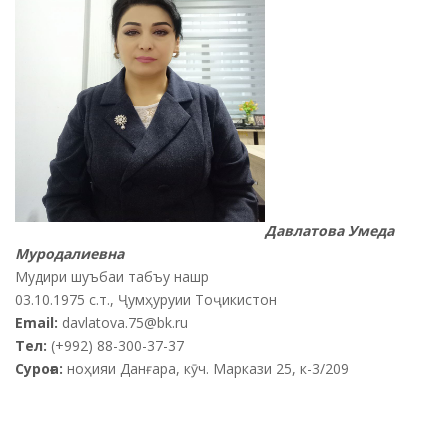
Давлатова Умеда
Муродалиевна
Мудири шуъбаи табъу нашр
03.10.1975 с.т., Ҷумҳуруии Тоҷикистон
Email:
davlatova.75@bk.ru
Тел:
(+992) 88-300-37-37
Суроға:
ноҳияи Данғара, кӯч. Маркази 25, к-3/209