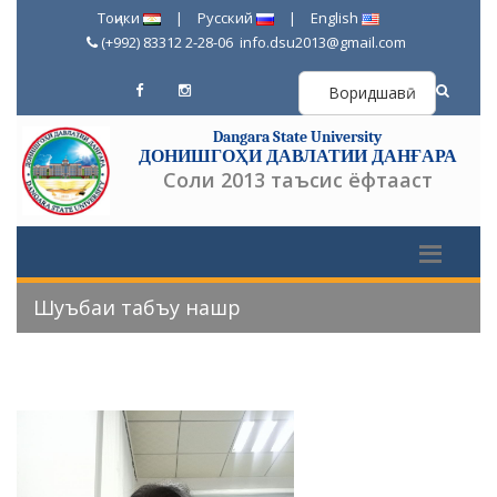
Тоҷики
|
Русский
|
English
(+992) 83312 2-28-06
info.dsu2013@gmail.com
Воридшавӣ
Dangara State University
ДОНИШГОҲИ ДАВЛАТИИ ДАНҒАРА
Соли 2013 таъсис ёфтааст
Шуъбаи табъу нашр