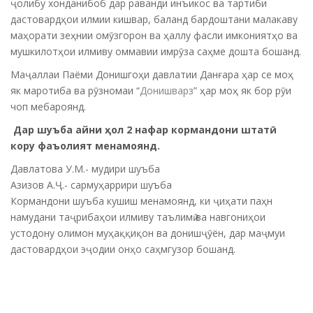
ҷолибу хонданибоб дар раванди инъикос ва тартиби
дастовардҳои илмии кишвар, баланд бардоштани малакаву
маҳорати зеҳнии омӯзгорон ва ҳаллу фасли имкониятҳо ва
мушкилотҳои илмиву оммавии имрӯза саҳме дошта бошанд.
Маҷаллаи Паёми Донишгоҳи давлатии Данғара ҳар се моҳ
як маротиба ва рӯзномаи “
Донишварз
” ҳар моҳ як бор рӯи
чоп мебароянд.
Дар шуъба айни ҳол 2 нафар кормандони штатӣ
кору фаъолият менамоянд.
Давлатова У.М.- мудири шуъба
Азизов А.Ҷ.- сармуҳаррири шуъба
Кормандони шуъба кушиш менамоянд, ки ҷиҳати паҳн
намудани таҷрибаҳои илмиву таълимӣ ва навгониҳои
устодону олимон муҳаққиқон ва донишҷӯён, дар маҷмуи
дастовардҳои эҷодии онҳо саҳмгузор бошанд.