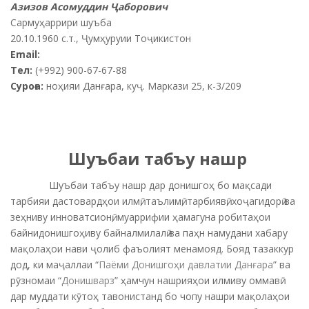
Азизов Асомуддин Ҷаборович
Cармуҳаррири шуъба
20.10.1960 с.т., Ҷумҳуруии Тоҷикистон
Email:
Тел:
(+992) 900-67-67-88
Суроға:
ноҳияи Данғара, куҷ. Маркази 25, к-3/209
Шуъбаи табъу нашр
Шуъбаи табъу нашр дар донишгоҳ бо мақсади
тарбияи дастовардҳои илмӣ, таълимӣ, тарбиявӣ, хоҷагидорӣ ва
зеҳниву инноватсионӣ, муаррифии ҳамагуна робитаҳои
байнидонишгоҳиву байналмилалӣ ва паҳн намудани хабару
мақолаҳои нави ҷолиб фаъолият менамояд. Бояд тазаккур
дод, ки маҷаллаи “
Паёми Донишгоҳи давлатии Данғара
” ва
рӯзномаи “
Донишварз
” ҳамчун нашрияҳои илмиву оммавӣ
дар муддати кӯтоҳ тавонистанд бо чопу нашри мақолаҳои