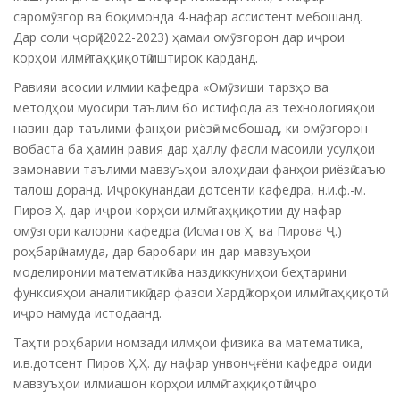
саромӯзгор ва боқимонда 4-нафар ассистент мебошанд.
Дар соли ҷорӣ (2022-2023) ҳамаи омӯзгорон дар иҷрои
корҳои илмӣ-таҳқиқотӣ иштирок карданд.
Равияи асосии илмии кафедра «Омӯзиши тарзҳо ва
методҳои муосири таълим бо истифода аз технологияҳои
навин дар таълими фанҳои риёзӣ» мебошад, ки омӯзгорон
вобаста ба ҳамин равия дар ҳаллу фасли масоили усулҳои
замонавии таълими мавзуъҳои алоҳидаи фанҳои риёзӣ саъю
талош доранд. Иҷрокунандаи дотсенти кафедра, н.и.ф.-м.
Пиров Ҳ. дар иҷрои корҳои илмӣ-таҳқиқотии ду нафар
омӯзгори калорни кафедра (Исматов Ҳ. ва Пирова Ҷ.)
роҳбарӣ намуда, дар баробари ин дар мавзуъҳои
моделиронии математикӣ ва наздиккуниҳои беҳтарини
функсияҳои аналитикӣ дар фазои Хардӣ корҳои илмӣ-таҳқиқотӣ
иҷро намуда истодаанд.
Таҳти роҳбарии номзади илмҳои физика ва математика,
и.в.дотсент Пиров Ҳ.Ҳ. ду нафар унвонҷғёни кафедра оиди
мавзуъҳои илмиашон корҳои илмӣ-таҳқиқотӣ иҷро