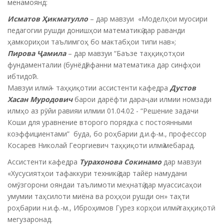
менамоянд:
Исматов Ҳикматулло
– дар мавзуи «Моделҳои муосири
педагогии рушди донишҳои математикӣ дар раванди
ҳамкориҳои таълимгоҳ бо мактабҳои типи нав»;
Пирова Ҷамила
– дар мавзуи “Баъзе таҳқиқотҳои
фундаменталии (бунёдӣ) фанни математика дар синфҳои
ибтидоӣ” .
Мавзуи илмӣ – таҳқиқотии ассистенти кафедра
Дустов
Хасан Муродович
барои дарёфти дараҷаи илмии номзади
илмҳо аз рӯйи равияи илмии 01.04.02 - “Решение задачи
Коши для уравнение второго порядка с постоянными
коэффициентами” буда, бо роҳбарии д.и.ф-м., профессор
Косарев Николай Георгиевич таҳқиқоти илмӣ мебарад.
Ассистенти кафедра
Турахонова Сокинамо
дар мавзуи
«Хусусиятҳои тафаккури техникӣ дар тайёр намудани
омӯзгорони ояндаи таълимоти меҳнатӣ дар муассисаҳои
умумии таҳсилоти миёна ва роҳҳои рушди он» таҳти
роҳбарии н.и.ф.-м., Иброҳимов Гурез корҳои илмӣ-таҳқиқотӣ
мегузаронад.