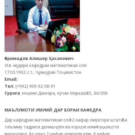
Ғаримадов Алишер Ҳасанович
И.в. мудири кафедраи математикаи олӣ
17.03.1992 с.т., Ҷумҳурии Тоҷикистон
Email:
Тел
:
(+992) 909-92-58-91
Суроға
: ноҳияи Данғара, кӯчаи Марказӣ 25, Б6/306
МАЪЛУМОТИ УМУМӢ ДАР БОРАИ КАФЕДРА
Дар кафедраи математикаи олӣ 12 нафар омӯзгори штатӣ ба
таълиму тадриси донишҷӯён ва корҳои илмӣ-таҳқиқотӣ
машғуланд. Аз онҳо 2-нафар номзади илм, 6 нафар