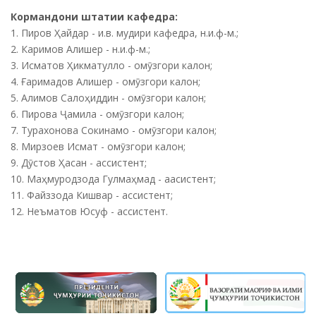
Кормандони штатии кафедра:
1. Пиров Ҳайдар - и.в. мудири кафедра, н.и.ф-м.;
2. Каримов Алишер - н.и.ф-м.;
3. Исматов Ҳикматулло - омӯзгори калон;
4. Ғаримадов Алишер - омӯзгори калон;
5. Алимов Салоҳиддин - омӯзгори калон;
6. Пирова Ҷамила - омӯзгори калон;
7. Турахонова Сокинамо - омӯзгори калон;
8. Мирзоев Исмат - омӯзгори калон;
9. Дӯстов Ҳасан - ассистент;
10. Маҳмуродзода Гулмаҳмад - аасистент;
11. Файззода Кишвар - ассистент;
12. Неъматов Юсуф - ассистент.