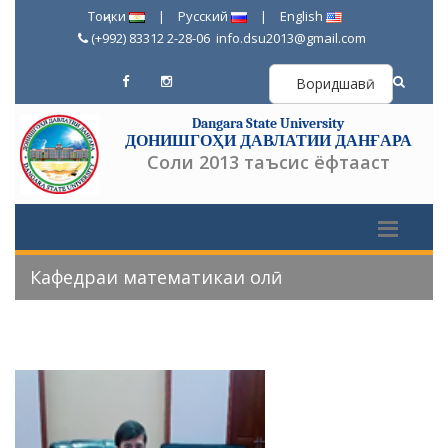
Тоҷики
|
Русский
|
English
(+992) 83312 2-28-06
info.dsu2013@gmail.com
Воридшавӣ
Dangara State University
ДОНИШГОҲИ ДАВЛАТИИ ДАНҒАРА
Соли 2013 таъсис ёфтааст
Кафедраи математикаи олӣ