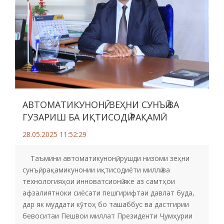
АВТОМАТИКУНОНӢ, ЗЕҲНИ СУНЪӢ ВА
ГУЗАРИШ БА ИҚТИСОДӢ РАҚАМӢ
28.05.2025 11:52:29
Таъмини автоматикунонӣ, рушди низоми зеҳни
сунъӣ, рақамикунонии иқтисодиёти миллӣ ва
технологияҳои инноватсионӣ яке аз самтҳои
афзалиятноки сиёсати пешгирифтаи давлат буда,
дар як муддати кӯтоҳ бо ташаббус ва дастгирии
бевоситаи Пешвои миллат Президенти Ҷумҳурии