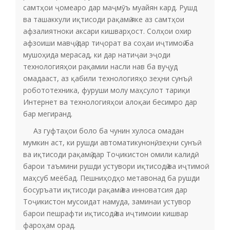
самтҳои ҷомеаро дар маҷмӯъ муайян кард. Рушд
ва ташаккули иқтисоди рақамӣ яке аз самтҳои
афзалиятноки аксари кишварҳост. Солҳои охир
афзоиши мавҷӣ дар тиҷорат ва соҳаи иҷтимоӣ ба
мушоҳида мерасад, ки дар натиҷаи эҷоди
технологияҳои рақамии насли нав ба вуҷуд
омадааст, аз қабили технологияҳо зеҳни сунъӣ,
робототехника, фуруши молу маҳсулот тариқи
Интернет ва технологияҳои алоқаи бесимро дар
бар мегиранд.
Аз гуфтаҳои боло ба чунин хулоса омадан
мумкин аст, ки рушди автоматикунонӣ, зеҳни сунъӣ
ва иқтисоди рақамӣ дар Тоҷикистон омили калидӣ
барои таъмини рушди устувори иқтисодӣ ва иҷтимоӣ
маҳсуб меёбад. Пешниҳодҳо метавонад ба рушди
босуръати иқтисоди рақамӣ ва инноватсия дар
Тоҷикистон мусоидат намуда, заминаи устувор
барои пешрафти иқтисодӣ ва иҷтимоии кишвар
фароҳам орад.