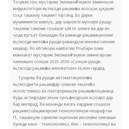
Тоҷикистон, муҳтарам Эмомалӣ Раҳмон заминаҳои
инфрасохтори иқтисоди рақамӣ ва асосҳои ҳуқуқии
соҳа ташкилу тақвият ёфтанд. Бо дарки
муҳиммияти мавзуъ, дар шароити муосири рушду
таҳкими тамоми соҳаҳои ҳаёти ҷомеа ва дар ин
ҷода вусъат бахшидан ба раванди рақамикунонии
иқтисоди миллӣ ва рушди равандҳои инноватсионии
кишвар, бо ибтикори навбатии Роҳбари олии
мамлакат муҳтарам Эмомалӣ Раҳмон зимни ироаи
паёмашон солҳои 2025-2030 «Солҳои рушди
иқтисоди рақамӣ ва инноватсия» эълон гардид.
Гузариш ба рушди автоматикунонӣ ва
иқтисодиёти рақамӣ дар ҷомеаи чаҳонӣ бо
экосистемаҳо ва платформаҳои рақамӣ алоқаманд
буда, истифодаи зеҳни сунъӣ унсурҳои асосиро дар
бар мегирад, ба монанди васеъ кардани соҳаҳои
рақамисозӣ, ҳамгироии технологияҳои пешрафтаи
IT, ташаккули сармояи оқилонаи инсонӣ, ки омезиши
бунёди нано - технологияҳо, био - технологияҳо ва