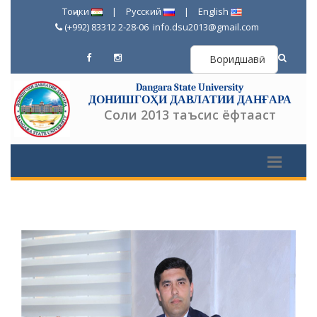
Тоҷики
|
Русский
|
English
(+992) 83312 2-28-06
info.dsu2013@gmail.com
Воридшавӣ
Dangara State University
ДОНИШГОҲИ ДАВЛАТИИ ДАНҒАРА
Соли 2013 таъсис ёфтааст