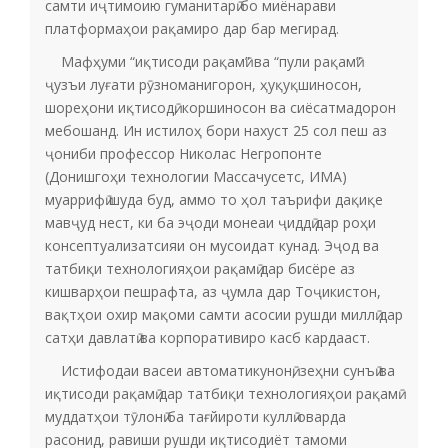
самти иҷтимоию гуманитарӣ бо миёнарави
платформаҳои рақамиро дар бар мегирад.
Мафҳуми “иқтисоди рақамӣ” ва “пули рақамӣ”
ҷузъи луғати рӯзноманигорон, ҳуқуқшиносон,
шореҳони иқтисодӣ, коршиносон ва сиёсатмадорон
мебошанд. Ин истилоҳ бори нахуст 25 сол пеш аз
ҷониби профессор Николас Негропонте
(Донишгоҳи технологии Массачусетс, ИМА)
муаррифӣ шуда буд, аммо то ҳол таърифи дақиқе
мавҷуд нест, ки ба эҷоди монеаи ҷиддӣ дар роҳи
консептуализатсияи он мусоидат кунад. Эҷод ва
татбиқи технологияҳои рақамӣ дар бисёре аз
кишварҳои пешрафта, аз ҷумла дар Тоҷикистон,
вақтҳои охир мақоми самти асосии рушди миллӣ дар
сатҳи давлатӣ ва корпоративиро касб кардааст.
Истифодаи васеи автоматикунонӣ, зеҳни сунъӣ ва
иқтисоди рақамӣ дар татбиқи технологияҳои рақамӣ
муддатҳои тӯлонӣ ба тағйироти куллӣ оварда
расонид, равиши рушди иқтисодиёт тамоми