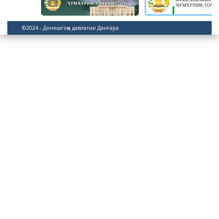
©2024 - Донишгоҳи давлатии Данғара