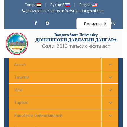
Тоҷики
|
Русский
|
English
(+992) 83312 2-28-06
info.dsu2013@gmail.com
Воридшавӣ
Dangara State University
ДОНИШГОҲИ ДАВЛАТИИ ДАНҒАРА
Соли 2013 таъсис ёфтааст
Асосӣ
Таълим
Илм
Тарбия
Равобити байналмилалӣ