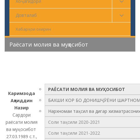
Хоҷагидорӣ
Довталаб
Хабарҳои охирин
Раёсати молия ва муҳосибот
РАЁСАТИ МОЛИЯ ВА МУҲОСИБОТ
Каримзода
БАХШИ КОР БО ДОНИШҶӮЁНИ ШАРТНО
Аҳлиддин
Назир
Нархномаи таҳсил ва дигар хизматрасони
Сардори
раёсати молия
Соли таҳсили 2020-2021
ва муҳосибот
Соли таҳсили 2021-2022
27.03.1989 с.т.,