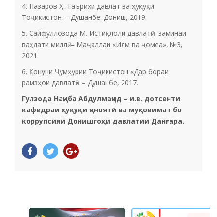
4. Назаров Ҳ. Таърихи давлат ва ҳуқуқи
Тоҷикистон. – Душанбе: Дониш, 2019.
5. Сайфуллозода М. Истиқлоли давлатӣ – заминаи
ваҳдати миллӣ. – Маҷаллаи «Илм ва ҷомеа», №3,
2021.
6. Қонуни Ҷумҳурии Тоҷикистон «Дар бораи
рамзҳои давлатӣ». – Душанбе, 2017.
Гулзода Наҷиба Абдулмаҷид – и.в. дотсенти
кафедраи ҳуқуқи ҷиноятӣ ва муқовимат бо
коррупсияи Донишгоҳи давлатии Данғара.