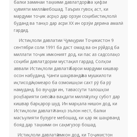
балки заминаи таҳкими давлатдорӣ ва ҳифзи
ҳувияти миллӣ мебошад. Таърих гувоҳ аст, ки
мардуми тоҷик асрҳо дар орзуи соҳибистиқлолӣ
буданд ва танҳо дар асри XX ин орзӯи дерина амалӣ
гардид.
Истиқлоли давлатии Ҷумҳурии Тоҷикистон 9
сентябри соли 1991 ба даст омад ва он рӯйдод ба
миллати тоҷик имконият дод, ки пас аз садсолаҳо
соҳиби давлатдории мустақил гардад. Солҳои
аввали Истиқлоли давлатӣ барои мардуми кишвар
осон набуданд. Ҷанги шаҳрвандӣ ва мушкилоти
иқтисодӣ ҷомеаро ба озмоишҳои сахт рӯ ба рӯ
намуданд. Бо вуҷуди ин, тавассути талошҳои
роҳбарияти сиёсӣ ва ваҳдати миллӣ сулҳу субот дар
кишвар барқарор шуд. Ин марҳала нишон дод, ки
Истиқлоли давлатӣ танҳо эълон нест, балки
масъулияти бузурге мебошад, ки ҳар як шаҳрванд
бояд дар таҳкими он саҳмгузор бошад.
Истиқлоли давлатӣ имкон дод, ки Тоҷикистон