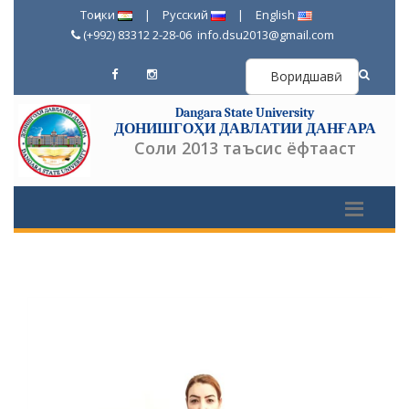
Тоҷики
|
Русский
|
English
(+992) 83312 2-28-06
info.dsu2013@gmail.com
Воридшавӣ
Dangara State University
ДОНИШГОҲИ ДАВЛАТИИ ДАНҒАРА
Соли 2013 таъсис ёфтааст