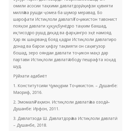
омили асосии таҳкими давлатдорӣ, ҳифзи ҳувияти
миллӣ ва рушди ҷомеа ба шумор меравад. Бо
шарофати Истиқлоли давлатӣ Тоҷикистон тавонист
пояҳои давлати ҳуқуқбунёдро таҳким бахшад,
иқтисодро рушд диҳад ва фарҳангро эҳё намояд.
Ҳар як шаҳрванд бояд қадри Истиқлоли давлатиро
донад ва барои ҳифзу тақвияти он саҳмгузор
бошад, зеро ояндаи давлати тоҷикон маҳз дар
партави Истиқлоли давлатӣ ободу пешрафта хоҳад
шуд.
Рӯйхати адабиёт
1. Конститутсияи Ҷумҳурии Тоҷикистон. – Душанбе:
Маориф, 2016.
2. Эмомалӣ Раҳмон. Истиқлоли давлатӣ ва озодӣ. –
Душанбе: Ирфон, 2011.
3. Давлатзода Ш. Давлатдорӣ ва Истиқлоли давлатӣ.
– Душанбе, 2018.