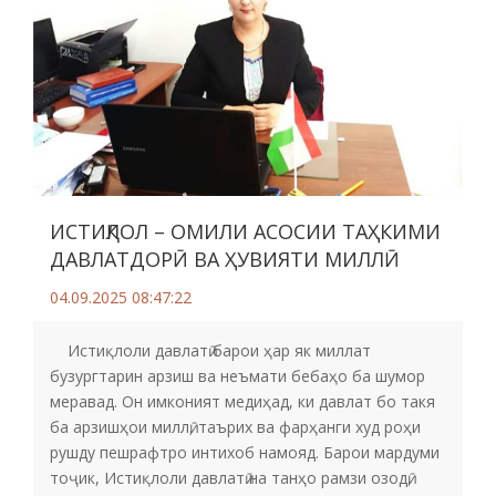
ИСТИҚЛОЛ – ОМИЛИ АСОСИИ ТАҲКИМИ
ДАВЛАТДОРӢ ВА ҲУВИЯТИ МИЛЛӢ
04.09.2025 08:47:22
Истиқлоли давлатӣ барои ҳар як миллат
бузургтарин арзиш ва неъмати бебаҳо ба шумор
меравад. Он имконият медиҳад, ки давлат бо такя
ба арзишҳои миллӣ, таърих ва фарҳанги худ роҳи
рушду пешрафтро интихоб намояд. Барои мардуми
тоҷик, Истиқлоли давлатӣ на танҳо рамзи озодӣ,