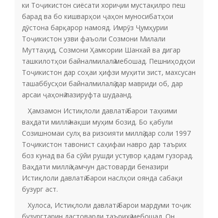
ки Тоҷикистон сиёсати хориҷии мустақилро пеш
барад ва бо кишварҳои ҷаҳон муносибатҳои
дӯстона барқарор намояд. Имрӯз Ҷумҳурии
Тоҷикистон узви фаъоли Созмони Милали
Муттаҳид, Созмони Ҳамкории Шанхай ва дигар
ташкилотҳои байналмилалӣ мебошад. Пешниҳодҳои
Тоҷикистон дар соҳаи ҳифзи муҳити зист, махсусан
ташаббусҳои байналмилалӣ дар мавриди об, дар
арсаи ҷаҳонӣ пазируфта шудаанд.
Ҳамзамон Истиқлоли давлатӣ барои таҳкими
ваҳдати миллӣ нақши муҳим бозид. Бо қабули
Созишномаи сулҳ ва ризоияти миллӣ дар соли 1997
Тоҷикистон тавонист саҳифаи навро дар таърих
боз кунад ва ба сӯйи рушди устувор қадам гузорад.
Ваҳдати миллӣ ҳамчун дастоварди беназири
Истиқлоли давлатӣ барои наслҳои оянда сабақи
бузург аст.
Хулоса, Истиқлоли давлатӣ барои мардуми тоҷик
бузургтарин дастоварди таърихӣ мебошад. Он