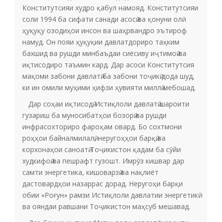
Конститутсияи худро қабул намояд. Конститутсияи
соли 1994 ба сифати санади асосӣ ва қонуни олӣ
ҳуқуқу озодиҳои инсон ва шаҳрвандро эътироф
намуд. Он пояи ҳуқуқии давлатдориро таҳким
бахшид ва рушди минбаъдаи сиёсиву иҷтимоӣ ва
иқтисодиро таъмин кард. Дар асоси Конститутсия
мақоми забони давлатӣ ба забони тоҷикӣ дода шуд,
ки ин омили муҳими ҳифзи ҳувияти миллӣ мебошад.
Дар соҳаи иқтисодӣ Истиқлоли давлатӣ шароити
гузариш ба муносибатҳои бозорӣ ва рушди
инфрасохториро фароҳам овард. Бо сохтмони
роҳҳои байналмилалӣ, неругоҳҳои барқӣ ва
корхонаҳои саноатӣ Тоҷикистон қадам ба сӯйи
худкифоӣ ва пешрафт гузошт. Имрӯз кишвар дар
самти энергетика, кишоварзӣ ва нақлиёт
дастовардҳои назаррас дорад. Неругоҳи барқи
обии «Роғун» рамзи Истиқлоли давлатии энергетикӣ
ва ояндаи равшани Тоҷикистон маҳсуб мешавад.