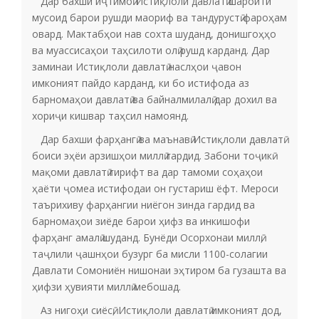
Дар бахши иҷтимоӣ Истиқлоли давлатӣ шароити
мусоид барои рушди маориф ва тандурустӣ фароҳам
овард. Мактабҳои нав сохта шуданд, донишгоҳҳо
ва муассисаҳои таҳсилоти олӣ рушд карданд. Дар
заминаи Истиқлоли давлатӣ наслҳои ҷавон
имконият пайдо карданд, ки бо истифода аз
барномаҳои давлатӣ ва байналмилалӣ дар дохил ва
хориҷи кишвар таҳсил намоянд.
Дар бахши фарҳангӣ ва маънавӣ Истиқлоли давлатӣ
боиси эҳёи арзишҳои миллӣ гардид. Забони тоҷикӣ
мақоми давлатӣ гирифт ва дар тамоми соҳаҳои
ҳаёти ҷомеа истифодаи он густариш ёфт. Мероси
таърихиву фарҳангии ниёгон зинда гардид ва
барномаҳои зиёде барои ҳифз ва инкишофи
фарҳанг амалӣ шуданд. Бунёди Осорхонаи миллӣ,
таҷлили ҷашнҳои бузург ба мисли 1100-солагии
Давлати Сомониён нишонаи эҳтиром ба гузашта ва
ҳифзи ҳувияти миллӣ мебошад.
Аз нигоҳи сиёсӣ, Истиқлоли давлатӣ имконият дод,