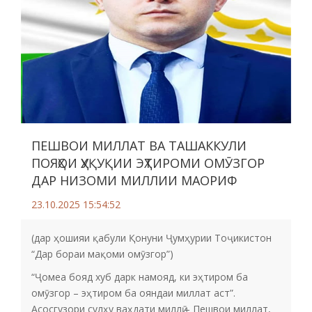
ПЕШВОИ МИЛЛАТ ВА ТАШАККУЛИ
ПОЯҲОИ ҲУҚУҚИИ ЭҲТИРОМИ ОМӮЗГОР
ДАР НИЗОМИ МИЛЛИИ МАОРИФ
23.10.2025 15:54:52
(дар ҳошияи қабули Қонуни Ҷумҳурии Тоҷикистон
“Дар бораи мақоми омӯзгор”)
“Ҷомеа бояд хуб дарк намояд, ки эҳтиром ба
омӯзгор – эҳтиром ба ояндаи миллат аст”.
Асосгузори сулҳу ваҳдати миллӣ – Пешвои миллат,