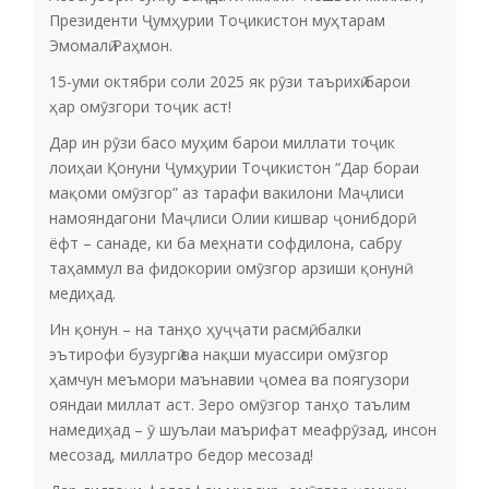
Президенти Ҷумҳурии Тоҷикистон муҳтарам
Эмомалӣ Раҳмон.
15-уми октябри соли 2025 як рӯзи таърихӣ барои
ҳар омӯзгори тоҷик аст!
Дар ин рӯзи басо муҳим барои миллати тоҷик
лоиҳаи Қонуни Ҷумҳурии Тоҷикистон “Дар бораи
мақоми омӯзгор” аз тарафи вакилони Маҷлиси
намояндагони Маҷлиси Олии кишвар ҷонибдорӣ
ёфт – санаде, ки ба меҳнати софдилона, сабру
таҳаммул ва фидокории омӯзгор арзиши қонунӣ
медиҳад.
Ин қонун – на танҳо ҳуҷҷати расмӣ, балки
эътирофи бузургӣ ва нақши муассири омӯзгор
ҳамчун меъмори маънавии ҷомеа ва поягузори
ояндаи миллат аст. Зеро омӯзгор танҳо таълим
намедиҳад – ӯ шуълаи маърифат меафрӯзад, инсон
месозад, миллатро бедор месозад!