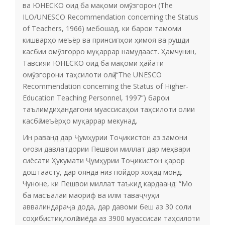
ва ЮНЕСКО оид ба мақоми омӯзгорон (The
ILO/UNESCO Recommendation concerning the Status
of Teachers, 1966) мебошад, ки барои тамоми
кишварҳо меъёр ва принсипҳои ҳимоя ва рушди
касбии омӯзгорро муқаррар намудааст. Ҳамчунин,
Тавсияи ЮНЕСКО оид ба мақоми ҳайати
омӯзгорони таҳсилоти олӣ (“The UNESCO
Recommendation concerning the Status of Higher-
Education Teaching Personnel, 1997”) барои
таълимдиҳандагони муассисаҳои таҳсилоти олии
касбӣ меъёрҳо муқаррар мекунад.
Ин раванд дар Ҷумҳурии Тоҷикистон аз замони
оғози давлатдории Пешвои миллат дар меҳвари
сиёсати Ҳукумати Ҷумҳурии Тоҷикистон қарор
доштаасту, дар оянда низ пойдор хоҳад монд.
Чуноне, ки Пешвои миллат таъкид кардаанд: “Мо
ба масъалаи маориф ва илм таваҷчуҳи
аввалиндараҷа дода, дар давоми беш аз 30 соли
соҳибистиқлолӣ зиёда аз 3900 муассисаи таҳсилоти