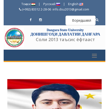
Тоҷики
|
Русский
|
English
(+992) 83312 2-28-06
info.dsu2013@gmail.com
Воридшавӣ
Dangara State University
ДОНИШГОҲИ ДАВЛАТИИ ДАНҒАРА
Соли 2013 таъсис ёфтааст