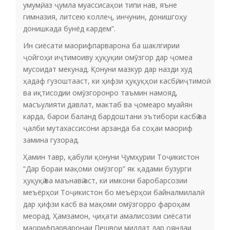
умумӣ, аз ҷумла муассисаҳои типи нав, яъне
гимназия, литсею коллеҷ, инчунин, донишгоҳу
донишкада бунёд кардем”.
Ин сиёсати маорифпарварона ба шаклгирии
ҷойгоҳи иҷтимоиву ҳуқуқии омӯзгор дар ҷомеа
мусоидат мекунад. Қонуни мазкур дар назди худ
ҳадаф гузоштааст, ки ҳифзи ҳуқуқҳои касбӣ, иҷтимоӣ
ва иқтисодии омӯзгоронро таъмин намояд,
масъулияти давлат, мактаб ва ҷомеаро муайян
карда, барои баланд бардоштани эътибори касбӣ ва
ҷалби мутахассисони арзанда ба соҳаи маориф
замина гузорад.
Ҳамин тавр, қабули қонуни Ҷумҳурии Тоҷикистон
“Дар бораи мақоми омӯзгор” як қадами бузурги
ҳуқуқӣ ва маънавӣ аст, ки имкони баробарсозии
меъёрҳои Тоҷикистон бо меъёрҳои байналмилалӣ
дар ҳифзи касб ва мақоми омӯзгорро фароҳам
меорад. Ҳамзамон, ҷиҳати амалисозии сиёсати
маорифпарваронаи Пешвои миллат дар ояндаи