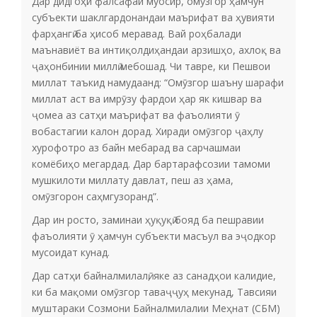
Дар дидгоҳи фалсафаи муосир, омӯзгор ҳамчун
субъекти шаклгардонандаи маърифат ва ҳувияти
фарҳангӣ ба ҳисоб меравад. Вай роҳбалади
маънавиёт ва интиқолдиҳандаи арзишҳо, ахлоқ ва
ҷаҳонбинии миллӣ мебошад. Чи тавре, ки Пешвои
миллат таъкид намудаанд: “Омӯзгор шаъну шарафи
миллат аст ва имрӯзу фардои ҳар як кишвар ва
ҷомеа аз сатҳи маърифат ва фаъолияти ӯ
вобастагии калон дорад. Хиради омӯзгор ҷаҳлу
хурофотро аз байн мебарад ва сарчашмаи
комёбиҳо мегардад. Дар бартарафсозии тамоми
мушкилоти миллату давлат, пеш аз ҳама,
омӯзгорон саҳмгузоранд”.
Дар ин росто, заминаи ҳуқуқӣ бояд ба пешравии
фаъолияти ӯ ҳамчун субъекти масъул ва эҷодкор
мусоидат кунад.
Дар сатҳи байналмилалӣ, яке аз санадҳои калидие,
ки ба мақоми омӯзгор таваҷҷуҳ мекунад, Тавсияи
муштараки Созмони Байналмилалии Меҳнат (СБМ)