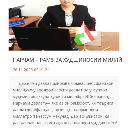
ПАРЧАМ – РАМЗ ВА ХУДШИНОСИИ МИЛЛӢ
26.11.2025 09:41:24
Дар илми давлатшиносӣ ва ҷомеашиносӣ рамзҳои
миллӣ ҳамчун пояҳои асосии давлат ва унсурҳои
муҳими ташаккули ҳувияти миллӣ арзёбӣ мешаванд.
Парчами давлатӣ — яке аз он рамзҳост, ки таърихи
давлатдорӣ, фарҳанг, арзишҳо ва ормонҳои
миллатро таҷассум мекунад. Дар Тоҷикистон, ки
дар давраи пас аз истиқлол санҷишҳои ҷиддии сиёсӣ