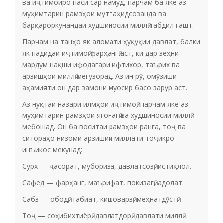
ва иҷтимоиро паси сар намуд, парчам ба яке аз
муҳимтарин рамзҳои муттаҳидсозанда ва
барқароркунандаи худшиносии миллӣ табдил гашт.
Парчам на танҳо як аломати ҳуқуқии давлат, балки
як падидаи иҷтимоӣ-фарҳангӣ аст, ки дар зеҳни
мардум нақши ифодагари ифтихор, таърих ва
арзишҳои миллӣ мегузорад. Аз ин рӯ, омӯзиши
аҳамияти он дар замони муосир басо зарур аст.
Аз нуқтаи назари илмҳои иҷтимоӣ, парчам яке аз
муҳимтарин рамзҳои ягонагӣ ва худшиносии миллӣ
мебошад. Он ба воситаи рамзҳои ранга, тоҷ ва
ситораҳо низоми арзишии миллати тоҷикро
инъикос мекунад:
Сурх — ҷасорат, мубориза, давлатсозӣ, истиқлол.
Сафед — фарҳанг, маърифат, покизагӣ, адолат.
Сабз — ободӣ, табиат, кишоварзӣ, меҳнатдӯстӣ.
Тоҷ — соҳибихтиёрӣ, давлатдорӣ, давлати миллӣ.