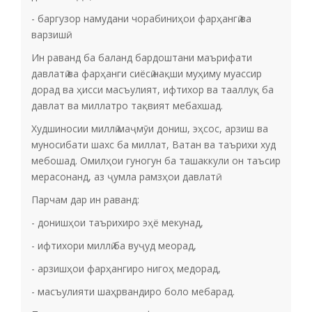
­- баргузор намудани чорабиниҳои фарҳангӣ ва
варзишӣ.
Ин раванд ба баланд бардоштани маърифати
давлатӣ ва фарҳанги сиёсӣ нақши муҳиму муассир
дорад ва ҳисси масъулият, ифтихор ва тааллуқ ба
давлат ва миллатро тақвият мебахшад.
Худшиносии миллӣ маҷмӯи дониш, эҳсос, арзиш ва
муносибати шахс ба миллат, Ватан ва таърихи худ
мебошад. Омилҳои гуногун ба ташаккули он таъсир
мерасонанд, аз ҷумла рамзҳои давлатӣ.
Парчам дар ин раванд:
­- донишҳои таърихиро эҳё мекунад,
­- ифтихори миллӣ ба вуҷуд меорад,
­- арзишҳои фарҳангиро нигоҳ медорад,
­- масъулияти шаҳрвандиро боло мебарад.