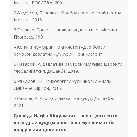
Москва: РОССПЭН, 2004.
2.Андерсон, Бенедикт. Воображаемые сообщества.
Москва, 2016.
3.Геллнер, Эрнест. Нации и национализм. Москва:
Прогресс, 1991.
4.Қонуни Ҷумҳурии Тоҷикистон «Дар бораи
рамзҳои давлатии Ҷумҳурии Тоҷикистон".
5.Назаров, Р. Давлат ва рамзҳои миллӣ дар шароити
глобализатсия. Душанбе, 2019.
6.Раҳимов, Ш. Психологияи худшиносии миллӣ.
Душанбе: Ирфон, 2017.
7.Саидов, А. Асосҳои давлат ва ҳуқуқ. Душанбе,
2021.
Гулзода Наҷиба Абдулмаҷид – н.и.п. дотсенти
кафедраи ҳуқуқи ҷиноятӣ ва муқовимат бо
коррупсияи донишгоҳ