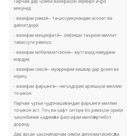
Парчам дар ҷомеа вазифаҳои зеринро иҷро
мекунад:
­- вазифаи рамзӣ — таҷассумкунандаи асолат ва
давлатдорӣ;
­- вазифаи маърифатӣ — омӯзиши таърихи миллат
тавассути рамзҳо;
­- вазифаи мобилизатсионӣ — муттаҳид намудани
мардум;
­- вазифаи сиёсӣ — муаррифии кишвар дар дохил ва
хориҷ;
­- вазифаи фарҳангӣ — нигоҳдории арзишҳои миллии
тоҷикон.
Парчам ҷузъи ҷудонашавандаи фарҳанги миллии
тоҷикон аст. Тоҷ ва ҳафт ситора бо рамзҳои ориёӣ,
ҷаҳонбинии қадимӣ ва фалсафаи миллӣ иртибот
доранд.
Дар арсаи ҷаҳонӣ, парчам симои дипломатӣ, сиёсӣ ва