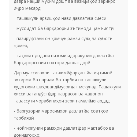
давра нақши муҳим дошт ва вазифаҳои зеринро
иҷро мекард:
­- ташаккули арзишҳои нави давлатӣ ва сиёсӣ;
­- мусоидат ба барқарории эътимоди ҷамъиятӣ;
­- пазируфтани он ҳамчун рамзи сулҳ ва суботи
ҷомеа;
­- тақвият додани низоми идоракунии давлатӣ ва
барқарорсозии сохтори давлатдорӣ.
Дар муассисаҳои таълимӣ, фарҳангӣ ва иҷтимоӣ
эҳтиром ба парчам ба тарбия ва ташаккули
худогоҳии шаҳрвандӣ мусоидат мекунад. Ташаккули
ҳисси ватандӯстӣ дар наврасон ва ҷавонон
тавассути чорабиниҳои зерин амалӣ мегардад:
­- баргузории маросимҳои давлатӣ ва соатҳои
тарбиявӣ;
­- ҷойгиркунии рамзҳои давлатӣ дар мактабҳо ва
донишгоҳҳо;