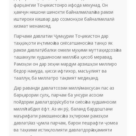
фарҳангии Тоҷикистонро ифода мекунад. Он
ҳамчун нишони шинохти байналмилалӣ ва рамзи
иштироки кишвар дар созмонҳои байналмилалӣ
хизмат менамояд.
Парчами давлатии Ҷумҳурии Тоҷикистон дар
таҳқиқоти иҷтимоӣ ва сиёсатшиносӣ на танҳо як
рамзи давлатӣ, балки омили муҳими муттаҳидсозӣ ва
ташаккули худшиносии миллӣ ба ҳисоб меравад.
Рамзҳои он дар зеҳни мардум арзишҳои миллиро
бедор намуда, ҳисси ифтихор, масъулият ва
тааллуқ ба миллатро тақвият медиҳанд.
Дар раванди давлатсозии миллӣ, махсусан пас аз
барқарории сулҳ, парчам ба унсури асосии
пойдории давлатдорӣ, суботи сиёсӣ ва худшиносии
миллӣ табдил ёфт. Аз ин рӯ, баланд бардоштани
маърифати рамзшиносӣ ва эҳтироми рамзҳои
давлатӣ, аз ҷумла парчам, барои пешрафти ҷомеа
ва таҳкими истиқлолияти давлатдорӣ аҳамияти