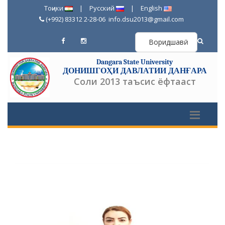
Тоҷики
|
Русский
|
English
(+992) 83312 2-28-06
info.dsu2013@gmail.com
Воридшавӣ
Dangara State University
ДОНИШГОҲИ ДАВЛАТИИ ДАНҒАРА
Соли 2013 таъсис ёфтааст