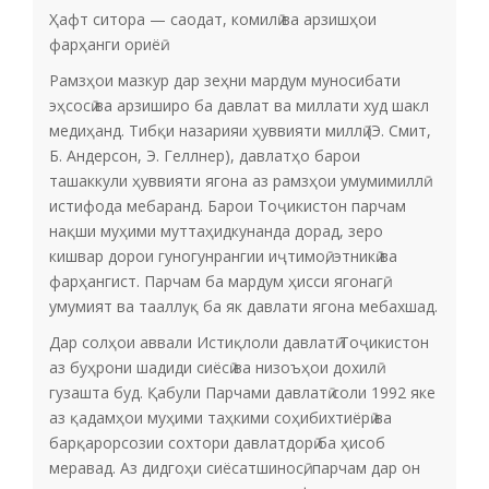
Ҳафт ситора — саодат, комилӣ ва арзишҳои
фарҳанги ориёӣ.
Рамзҳои мазкур дар зеҳни мардум муносибати
эҳсосӣ ва арзиширо ба давлат ва миллати худ шакл
медиҳанд. Тибқи назарияи ҳуввияти миллӣ (Э. Смит,
Б. Андерсон, Э. Геллнер), давлатҳо барои
ташаккули ҳуввияти ягона аз рамзҳои умумимиллӣ
истифода мебаранд. Барои Тоҷикистон парчам
нақши муҳими муттаҳидкунанда дорад, зеро
кишвар дорои гуногунрангии иҷтимоӣ, этникӣ ва
фарҳангист. Парчам ба мардум ҳисси ягонагӣ,
умумият ва тааллуқ ба як давлати ягона мебахшад.
Дар солҳои аввали Истиқлоли давлатӣ Тоҷикистон
аз буҳрони шадиди сиёсӣ ва низоъҳои дохилӣ
гузашта буд. Қабули Парчами давлатӣ соли 1992 яке
аз қадамҳои муҳими таҳкими соҳибихтиёрӣ ва
барқарорсозии сохтори давлатдорӣ ба ҳисоб
меравад. Аз дидгоҳи сиёсатшиносӣ, парчам дар он