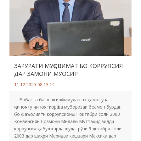
ЗАРУРАТИ МУҚОВИМАТ БО КОРРУПСИЯ
ДАР ЗАМОНИ МУОСИР
11.12.2025 08:13:14
Вобаста ба пешгирӣ намудан аз ҳама гуна
ҷинояту ҷинояткорӣ ва муборизаи беамон бурдан
бо фаъолияти коррупсионӣ 31 октябри соли 2003
Конвенсияи Созмони Милали Муттаҳид зидди
коррупсия қабул карда шуда, рӯзи 9 декабри соли
2003 дар шаҳри Меридаи кишвари Мексика дар