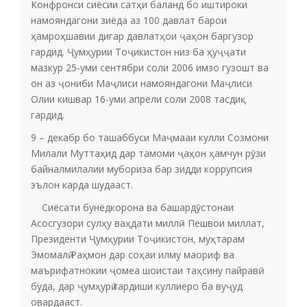
Конфронси сиёсии сатҳи баланд бо иштироки
намояндагони зиёда аз 100 давлат барои
ҳамроҳшавии дигар давлатҳои ҷаҳон баргузор
гардид. Ҷумҳурии Тоҷикистон низ ба ҳуҷҷати
мазкур 25-уми сентябри соли 2006 имзо гузошт ва
он аз ҷониби Маҷлиси намояндагони Маҷлиси
Олии кишвар 16-уми апрели соли 2008 тасдиқ
гардид.
9 – декабр бо ташаббуси Маҷмааи кулли Созмони
Милали Муттаҳид дар тамоми ҷаҳон ҳамчун рӯзи
байналмилалии мубориза бар зидди коррупсия
эълон карда шудааст.
Сиёсати бунёдкорона ва башардӯстонаи
Асосгузори сулҳу ваҳдати миллӣ - Пешвои миллат,
Президенти Ҷумҳурии Тоҷикистон, муҳтарам
Эмомалӣ Раҳмон дар соҳаи илму маориф ва
маърифатнокии ҷомеа шоистаи таҳсину пайравӣ
буда, дар ҷумҳурӣ гардиши куллиеро ба вуҷуд
овардааст.