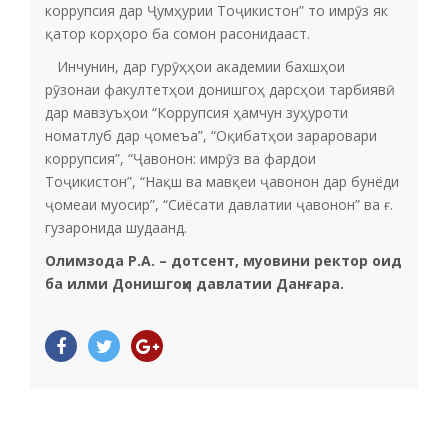
коррупсия дар Ҷумҳурии Тоҷикистон” то имрӯз як
қатор корҳоро ба сомон расонидааст.
Инчунин, дар гурӯҳҳои академии бахшҳои
рӯзонаи факултетҳои донишгоҳ дарсҳои тарбиявӣ
дар мавзуъҳои “Коррупсия ҳамчун зуҳуроти
номатлуб дар ҷомеъа”, “Оқибатҳои зараровари
коррупсия”, “Ҷавонон: имрӯз ва фардои
Тоҷикистон”, “Нақш ва мавқеи ҷавонон дар бунёди
ҷомеаи муосир”, “Сиёсати давлатии ҷавонон” ва ғ.
гузаронида шудаанд.
Олимзода Р.А. – дотсент, муовини ректор оид
ба илми Донишгоҳи давлатии Данғара.