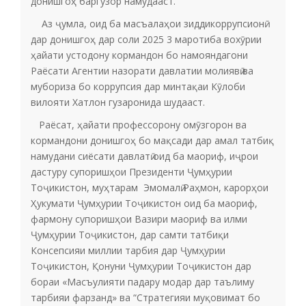
донишгоҳ баргузор намудааст.
Аз ҷумла, оид ба масъалаҳои зиддикоррупсионӣ
дар донишгоҳ дар соли 2025 3 маротиба вохӯрии
ҳайати устодону кормандон бо намояндагони
Раёсати Агентии назорати давлатии молиявӣ ва
мубориза бо коррупсия дар минтақаи Кӯлоби
вилояти Хатлон гузаронида шудааст.
Раёсат, ҳайати профессорону омӯзгорон ва
кормандони донишгоҳ бо мақсади дар амал татбиқ
намудани сиёсати давлатӣ оид ба маориф, иҷрои
дастуру супоришҳои Президенти Ҷумҳурии
Тоҷикистон, муҳтарам Эмомалӣ Раҳмон, карорҳои
Ҳукумати Ҷумҳурии Тоҷикистон оид ба маориф,
фармону супоришҳои Вазири маориф ва илми
Ҷумҳурии Тоҷикистон, дар самти татбиқи
Консепсияи миллии тарбия дар Ҷумҳурии
Тоҷикистон, Қонуни Ҷумҳурии Тоҷикистон дар
бораи «Масъулияти падару модар дар таълиму
тарбияи фарзанд» ва “Стратегияи муқовимат бо