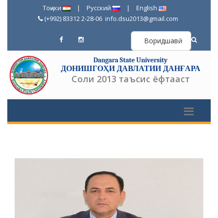
Тоҷики
|
Русский
|
English
(+992) 83312 2-28-06
info.dsu2013@gmail.com
Воридшавӣ
Dangara State University
ДОНИШГОҲИ ДАВЛАТИИ ДАНҒАРА
Соли 2013 таъсис ёфтааст