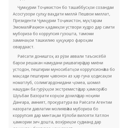
Ҷумҳурии Тоҷикистон бо ташаббусҳои созандаи
Асосгузори сулҳу ваҳдати миллӣ - Пешвои миллат,
Президенти Ҷумҳурии Тоҷикистон, муҳтарам
Эмомалӣ Раҳмон қадамҳои уствори худро дар самти
мубориза бо коррупсия гузошта, тамоми
заминаҳои ташкилию ҳуқуқиро фароҳам
овардааст.
Раёсати донишгоҳ аз рӯзи аввали таъсисёбӣ
барои решакан намудани ришвагирӣ дар миёни
устодон, пешгирии муносибатҳои коррупсионӣ ва бо
мақсади пешгирии ҷавонон аз ҳар гуна ҳодисаҳои
номатлуб, солимгардонидани ҷомеа, шомил
нашудан ба гурӯҳҳои экстремистӣ дар ҳамкорӣ бо
Шуъбаи Вазорати корҳои дохилӣ дар ноҳияи
Данғара, амният, прокуратура ва Раёсати Агентии
назорати давлатии молиявӣ ва мубориза бо
коррупсия дар минтақаи Кӯлоби вилояти Хатлон
ҳамкории зич дошта, вохӯриҳои судманд дар