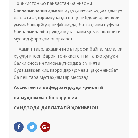
Тоҷикистон бо пайвастан ба низоми
байналмилалии ҳимояи ҳуқуқи инсон худро ҳамчун
давлати эҳтиромкунанда ва ҷонибдори арзишҳои
умумибашарӣ муаррифӣ намуда, ба таҳкими нуфузи
байналмилалӣ ва рушди муназзами ҷомеа шароити
мусоид фароҳам овардааст.
Ҳамин тавр, аҳамияти эътирофи байналмилалии
ҳуқуқи инсон барои Тоҷикистон на танҳо ҳуқуқӣ,
балки сиёсӣ, иҷтимоӣ, иқтисодӣ ва амниятӣ
буда,мавқеи кишварро дар ҷомеаи ҷаҳонӣ нисбат
ба пештара мустаҳкамтар месозад
Ассистенти кафедраи ҳуқуқи ҷиноятӣ
ва муқовимат бо корупсия .
САИДЗОДА ДАВЛАТАЛӢ ҲОКИМҶОН