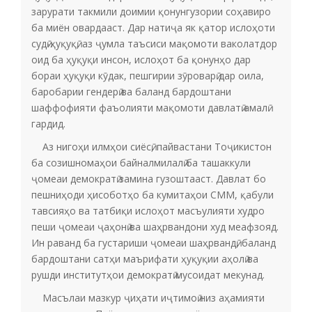
зарурати такмили доимии қонунгузории соҳавиро
ба миён овардааст. Дар натиҷа як қатор ислоҳоти
судӣ-ҳуқуқӣ, аз ҷумла таъсиси мақомоти ваколатдор
оид ба ҳуқуқи инсон, ислоҳот ба қонунҳо дар
бораи ҳуқуқи кӯдак, пешгирии зӯроварӣ дар оила,
баробарии гендерӣ ва баланд бардоштани
шаффофияти фаъолияти мақомоти давлатӣ амалӣ
гардид.
Аз нигоҳи илмҳои сиёсӣ, пайвастани Тоҷикистон
ба созишномаҳои байналмилалӣ ба ташаккули
ҷомеаи демократӣ замина гузоштааст. Давлат бо
пешниҳоди ҳисоботҳо ба кумитаҳои СММ, қабули
тавсияҳо ва татбиқи ислоҳот масъулияти худро
пеши ҷомеаи ҷаҳонӣ ва шаҳрвандони худ меафзояд.
Ин раванд ба густариши ҷомеаи шаҳрвандӣ, баланд
бардоштани сатҳи маърифати ҳуқуқии аҳолӣ ва
рушди институтҳои демократӣ мусоидат мекунад.
Масълаи мазкур ҷиҳати иҷтимоӣ низ аҳамияти