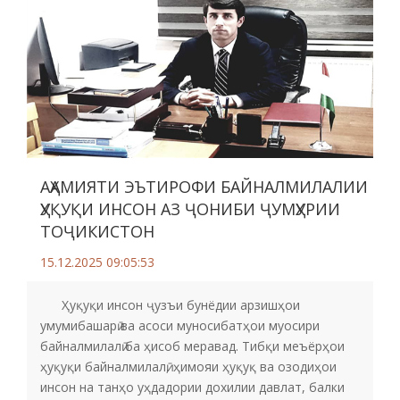
АҲАМИЯТИ ЭЪТИРОФИ БАЙНАЛМИЛАЛИИ
ҲУҚУҚИ ИНСОН АЗ ҶОНИБИ ҶУМҲУРИИ
ТОҶИКИСТОН
15.12.2025 09:05:53
Ҳуқуқи инсон ҷузъи бунёдии арзишҳои
умумибашарӣ ва асоси муносибатҳои муосири
байналмилалӣ ба ҳисоб меравад. Тибқи меъёрҳои
ҳуқуқи байналмилалӣ, ҳимояи ҳуқуқ ва озодиҳои
инсон на танҳо уҳдадории дохилии давлат, балки