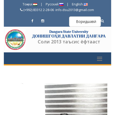
Тоҷики
|
Русский
|
English
(+992) 83312 2-28-06
info.dsu2013@gmail.com
Воридшавӣ
Dangara State University
ДОНИШГОҲИ ДАВЛАТИИ ДАНҒАРА
Соли 2013 таъсис ёфтааст