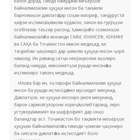
калон дорад. Пиёда намудани меъёрҳои
байналмилалии ҳуқуқи инсон ба такмили
барномаҳои давлатӣ дар соҳаи маориф, тандурустӣ,
ҳифзи иҷтимоӣ, ҳимояи кӯдакон, занон ва гурӯҳҳои
осебпазир таъсир расонд. Ҳамкорӣ бо созмонҳои
байналмилалӣ ба монанди СММ, ЮНИСЕФ, ЮНИФЕ
ва САҲА ба Тоҷикистон имкон медиҳад, ки
таҷрибаи ҷаҳониро дар ҳимояи ҳуқуқи инсон ҷорӣ
намояд. Ин раванд сатҳи некӯаҳволии аҳолиро
баланд намуда, имкониятҳои рушди инсонӣ ва
иҷтимоиро тавзеҳ медиҳад.
Илова бар ин, эътирофи байналмилалии ҳуқуқи
инсон ба рушди иқтисодӣ низ мусоидат мекунад.
Давлатҳое, ки ҳуқуқи инсонро риоя мекунанд,
барои сармоягузорони хориҷӣ ҷолибтаранд, зеро
устуворӣ, амният ва шаффофият дар онҳо
баландтар аст. Тоҷикистон бо тақвияти меъёрҳои
ҳуқуқии байналмилалӣ эътимоди ҷомеаи ҷаҳониро
ба сиёсати давлатӣ ва иқтисодиёт боло