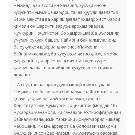
мекунад. Бар асоси ин назария, ҳуқуқи инсон
хусусияти умумибашарӣ дошта, аз ҳудуди давлатҳо
берун меистад ва ҳар як давлат уҳдадор аст барои
ҳимояи он шароити зарурӣ фароҳам оварад.
Ҷумҳурии Тоҷикистон бо ҳамроҳшавӣ ба Эъломияи
умумии ҳуқуқи башар, Паймони байналмилалӣ оид
ба ҳуқуқҳои шаҳрвандӣ ва сиёсӣ, Паймони
байналмилалӣ оид ба ҳуқуқҳои иқтисодӣ, иҷтимоӣ ва
фарҳангӣ ва дигар конвенсияҳо мавқеи худро
ҳамчун давлати ҷонибдори ҳуқуқи инсон нишон
додааст.
Аз нуқтаи назари ҳуқуқи миллӣ, ворид шудани
Тоҷикистон ба низоми байналмилалӣ ба инкишофи
қонунгузории ватанӣ таъсири амиқ гузошт.
Конститутсияи Ҷумҳурии Тоҷикистон (моддаи 10)
муқаррар менамояд, ки санадҳои эътирофгардидаи
байналмилалӣ қисми таркибии қонунгузории кишвар
мебошанд. Ин муқаррарот ба болоравии мақоми
ҳуқуқҳои инсон дар низоми ҳуқуқӣ таъсир расонда,