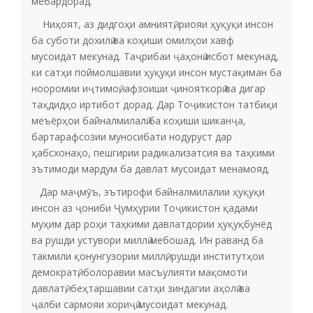
мебардорад.
Ниҳоят, аз дидгоҳи амниятӣ, риояи ҳуқуқи инсон
ба суботи дохилӣ ва коҳиши омилҳои хавф
мусоидат мекунад. Таҷрибаи ҷаҳонӣ исбот мекунад,
ки сатҳи поймолшавии ҳуқуқи инсон мустақиман ба
нооромии иҷтимоӣ, афзоиши ҷинояткорӣ ва дигар
таҳдидҳо иртибот дорад. Дар Тоҷикистон татбиқи
меъёрҳои байналмилалӣ ба коҳиши шиканҷа,
бартарафсозии муносибати нодуруст дар
ҳабсхонаҳо, пешгирии радикализатсия ва таҳкими
эътимоди мардум ба давлат мусоидат менамояд.
Дар маҷмӯъ, эътирофи байналмилалии ҳуқуқи
инсон аз ҷониби Ҷумҳурии Тоҷикистон қадами
муҳим дар роҳи таҳкими давлатдории ҳуқуқбунёд
ва рушди устувори миллӣ мебошад. Ин раванд ба
такмили қонунгузории миллӣ, рушди институтҳои
демократӣ, болоравии масъулияти мақомоти
давлатӣ, беҳтаршавии сатҳи зиндагии аҳолӣ ва
ҷалби сармояи хориҷӣ мусоидат мекунад.