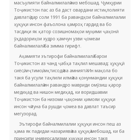
масъулияти байналмилалӣ низ мебошад. Ҷумҳурии
Тоҷикистон пас аз ба даст овардани истиқлолияти
давлатӣ дар соли 1991 ба равандҳои байналмилалии
ҳуқуқи инсон фаъолона ҳамроҳ гардид ва бо
тасдиқи як қатор созишномаҳои муҳими ҷаҳонӣ
ӯҳдадориҳои худро ҳамчун узви ҷомеаи
байналмилалӣ ба зимма гирифт.
Аҳамияти эътирофи байналмилалӣ барои
Тоҷикистон аз чанд ҷабҳа таҳлил мешавад: ҳуқуқӣ,
сиёсӣ, иҷтимоӣ, иқтисодӣ ва амниятӣ. Ин мақола бо
такя ба усули таҳлили илмӣ ва қонунмандии ҳуқуқи
байналмилалӣ ин равандро мавриди омӯзиш қарор
медиҳад ва нишон медиҳад, ки воридшавии
Тоҷикистон ба низоми ҷаҳонии ҳимояи ҳуқуқи
инсон чӣ гуна ба рушди ҷомеа ва давлат таъсир
мегузорад.
Эътирофи байналмилалии ҳуқуқи инсон пеш аз
ҳама як падидаи назариявӣ ва ҳуқуқӣ мебошад, ки ба
принсипи универсализми ҳуқуқи инсон такя