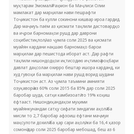
муҳтарам Эмомалӣ Раҳмон ба Маҷлиси Олии
мамлакат дар марҳилаи нави пешрафти
Тоҷикистон ба кулли сокинони кишвар ироа гардид.
Дар маҷмуъ паём аз қисмати таҳлили дастовардҳо
ва иҷрои барномаҳои рушд дар даврони
соҳибистиқлолӣ, аз ҷумла соли 2025 ва қисмати
муайян кардани нақшаю барномаҳо барои
марҳилаи дар пешистода иборат аст. Дар рафти
таҳлили нишондодҳои иқтисодию иҷтимоӣ роҳбари
давлат даҳсолаи охирро бештар ишора карданд, ки
худ гувоҳи ба марҳилаи нави рушд ворид шудани
Тоҷикистон аст. Аз ҷумла таъмини амнияти
озуқаворӣ аз 60% соли 2015 ба 85% дар соли 2025
баробар шуда, сатҳи камбизоатӣ то 19% коҳиш
ёфтааст. Нишондиҳандаҳои муҳими
муайянкунандаи сатҳу сифати зиндагии аҳолӣ ба
мисли то 2,7 баробар афзоиш ёфтани маҷмуи
маҳсулоти дохилӣ ба ҳар сари аҳолӣ, ки ба 16,4 ҳазор
сомонӣ дар соли 2025 баробар мебошад, беш аз 6