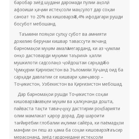
баробар зиёд шудани даромади пулии аҳолӣ,
афзоиши ҳаҷми истеҳсоли маҳсулот дар соҳаи
саноат то 20% ва кишоварзӣ 8,4% ифодагари рушди
босубот мебошанд.
Таъмини пояҳои сулҳу субот ва амнияти
дохилию берунаи кишвар тавассути якчанд
барномаҳои муҳим амалӣ мегарданд, ки аз ҷумлаи
онҳо дастоварди муҳими таърихӣ – ҳалли
мушкилоти садсолаҳо ҷойдоштаи сарҳадӣ бо
Ҷумҳурии Қирғизистон ва Эъломияи Хуҷанд оид ба
сарҳади давлатии се кишвари ҳамҷавор –
Тоҷикистон, Узбекистон ва Қирғизистон мебошад.
Дар барномаҳои рушди Тоҷикистон соҳаи
кишоварзӣ мавқеи муҳим ва ҳалкунанда дошта,
пайваста таҳти таваҷҷуҳу дастгирии роҳбарияти
олии мамлакат қарор дорад. Дар шароити
тағйирёбии глобалии иқлими сайёра, ки паёмадҳои
манфии он пеш аз ҳама ба соҳаи кишоварзӣ таъсир
мерасонанд, зиёд гардонидани истеҳсоли