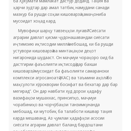
ба Ҳукумати мамлакат дастур доданд. Таҳия ва
ҳарчи зудтар дар амал татбиқ намудани санади
мазкур ба рушди соҳаи кишоварзӣ ҳамаҷониба
мусоидат хоҳад кард.
Мувофиқи шарҳу тавзеҳҳои луғавӣ “Сиёсати
аграрии давлат қисми ҷудонашавандаи сиёсати
иҷтимоию иқтисодии миллӣ мебошад, ки ба рушди
устувори кишоварзӣ ва минтақаҳои деҳот
нигаронида шудааст. Он маҷмуи чораҳоро оид ба
дастгирии фаъолияти иқтисодӣ дар бахши
кишоварзӣ, мусоидат ба фаъолияти самараноки
комплекси агросаноатӣ (КАС) ва таъмини аҳолӣ бо
маҳсулоти хӯроквории босифат ва бехатар дар бар
мегирад”. Он дар навбати худ дорои ҳадафу
вазифаҳои мушаххас, принсипҳо, маҷмуи
чорабиниҳо ва чорчӯбаҳои танзимкунанда
мебошад, ки мутобиқ ба талаботи кишвар таҳия
карда мешаванд. Аз ҷумлаи ҳадафҳои асосии
сиёсати аграрии давлат баланд бардоштани