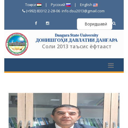
Тоҷики
|
Русский
|
English
(+992) 83312 2-28-06
info.dsu2013@gmail.com
Воридшавӣ
Dangara State University
ДОНИШГОҲИ ДАВЛАТИИ ДАНҒАРА
Соли 2013 таъсис ёфтааст