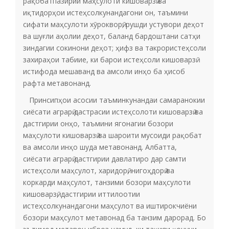
рақобатпазирии маҳсулоти кишоварзӣ ва
иқтидорҳои истеҳсолкунандагони он, таъмини
сифати маҳсулоти хӯрокворӣ; рушди устувори деҳот
ва шуғли аҳолии деҳот, баланд бардоштани сатҳи
зиндагии сокинони деҳот; ҳифз ва такрористеҳсоли
захираҳои табиие, ки барои истеҳсоли кишоварзӣ
истифода мешаванд ва амсоли инҳо ба ҳисоб
рафта метавонанд.
Принсипҳои асосии таъминкунандаи самаранокии
сиёсати аграрӣ дастрасии истеҳсолоти кишоварзӣ ва
дастгирии онҳо, таъмини ягонагии бозори
маҳсулоти кишоварзӣ ва шароити мусоиди рақобат
ва амсоли инҳо шуда метавонанд. Албатта,
сиёсати аграрӣ дастгирии давлатиро дар самти
истеҳсоли маҳсулот, харидорӣ, нигоҳдорӣ ва
коркарди маҳсулот, танзими бозори маҳсулоти
кишоварзӣ, дастгирии иттилоотии
истеҳсолкунандагони маҳсулот ва иштирокчиёни
бозори маҳсулот метавонад ба танзим дарорад. Бо