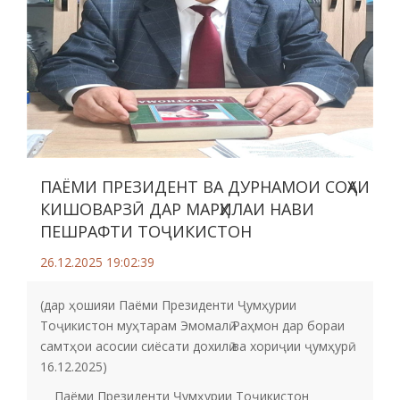
ПАЁМИ ПРЕЗИДЕНТ ВА ДУРНАМОИ СОҲАИ
КИШОВАРЗӢ ДАР МАРҲИЛАИ НАВИ
ПЕШРАФТИ ТОҶИКИСТОН
26.12.2025 19:02:39
(дар ҳошияи Паёми Президенти Ҷумҳурии
Тоҷикистон муҳтарам Эмомалӣ Раҳмон дар бораи
самтҳои асосии сиёсати дохилӣ ва хориҷии ҷумҳурӣ
16.12.2025)
Паёми Президенти Ҷумҳурии Тоҷикистон