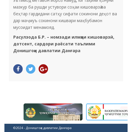
эътимод метавон иброз намуд, ки таҳияи қонуни
мазкур ба рушди устувори соҳаи кишоварзӣ ва
беҳтар гардидани сатҳу сифати сокинони деҳот ва
дар маҷмуъ сокинони кишвари маҳбубамон
мусоидат менамояд.
Расулзода Б.Р. – номзади илмҳои кишоварзӣ,
дотсент, сардори раёсати таълими
Донишгоҳи давлатии Данғара
©2024 - Донишгоҳи давлатии Данғара