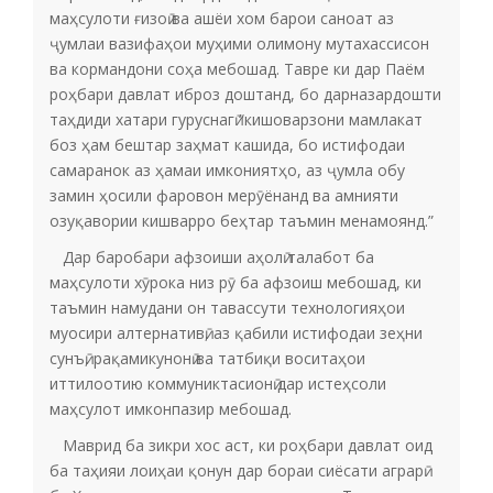
маҳсулоти ғизоӣ ва ашёи хом барои саноат аз
ҷумлаи вазифаҳои муҳими олимону мутахассисон
ва кормандони соҳа мебошад. Тавре ки дар Паём
роҳбари давлат иброз доштанд, бо дарназардошти
таҳдиди хатари гуруснагӣ “кишоварзони мамлакат
боз ҳам бештар заҳмат кашида, бо истифодаи
самаранок аз ҳамаи имкониятҳо, аз ҷумла обу
замин ҳосили фаровон мерӯёнанд ва амнияти
озуқавории кишварро беҳтар таъмин менамоянд.”
Дар баробари афзоиши аҳолӣ талабот ба
маҳсулоти хӯрока низ рӯ ба афзоиш мебошад, ки
таъмин намудани он тавассути технологияҳои
муосири алтернативӣ, аз қабили истифодаи зеҳни
сунъӣ, рақамикунонӣ ва татбиқи воситаҳои
иттилоотию коммуниктасионӣ дар истеҳсоли
маҳсулот имконпазир мебошад.
Маврид ба зикри хос аст, ки роҳбари давлат оид
ба таҳияи лоиҳаи қонун дар бораи сиёсати аграрӣ