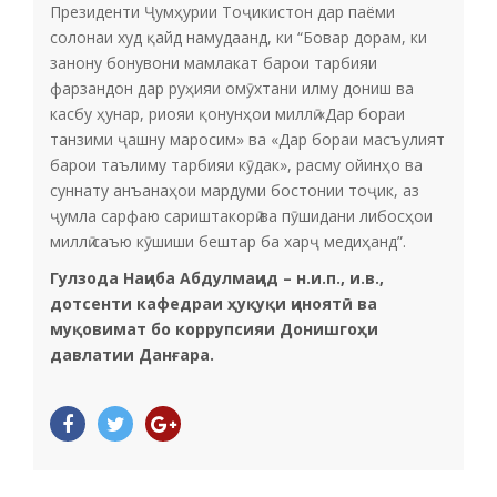
Президенти Ҷумҳурии Тоҷикистон дар паёми
солонаи худ қайд намудаанд, ки “Бовар дорам, ки
занону бонувони мамлакат барои тарбияи
фарзандон дар руҳияи омӯхтани илму дониш ва
касбу ҳунар, риояи қонунҳои миллӣ «Дар бораи
танзими ҷашну маросим» ва «Дар бораи масъулият
барои таълиму тарбияи кӯдак», расму ойинҳо ва
суннату анъанаҳои мардуми бостонии тоҷик, аз
ҷумла сарфаю сариштакорӣ ва пӯшидани либосҳои
миллӣ саъю кӯшиши бештар ба харҷ медиҳанд”.
Гулзода Наҷиба Абдулмаҷид – н.и.п., и.в.,
дотсенти кафедраи ҳуқуқи ҷиноятӣ ва
муқовимат бо коррупсияи Донишгоҳи
давлатии Данғара.