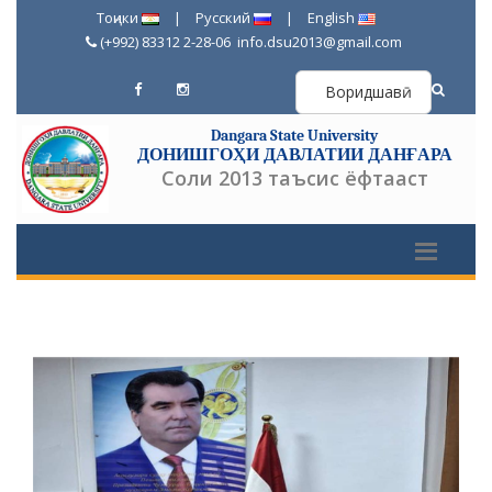
Тоҷики
|
Русский
|
English
(+992) 83312 2-28-06
info.dsu2013@gmail.com
Воридшавӣ
Dangara State University
ДОНИШГОҲИ ДАВЛАТИИ ДАНҒАРА
Соли 2013 таъсис ёфтааст