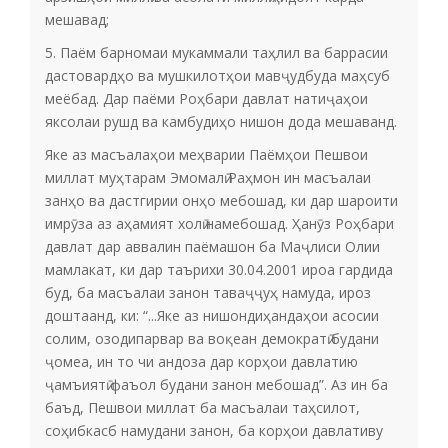
мешавад;
5. Паём барномаи мукаммали таҳлил ва баррасии
дастовардҳо ва мушкилотҳои мавҷудбуда маҳсуб
меёбад. Дар паёми Роҳбари давлат натиҷаҳои
яксолаи рушд ва камбудиҳо нишон дода мешаванд.
Яке аз масъалаҳои меҳварии Паёмҳои Пешвои
миллат муҳтарам Эмомалӣ Раҳмон ин масъалаи
занҳо ва дастгирии онҳо мебошад, ки дар шароити
имрӯза аз аҳамият холӣ намебошад. Ҳанӯз Роҳбари
давлат дар аввалин паёмашон ба Маҷлиси Олии
мамлакат, ки дар таърихи 30.04.2001 ироа гардида
буд, ба масъалаи занон таваҷҷуҳ намуда, ироз
доштаанд, ки: “...Яке аз нишондиҳандаҳои асосии
солим, озодипарвар ва воқеан демократӣ будани
ҷомеа, ин то чи андоза дар корҳои давлатию
ҷамъиятӣ фаъол будани занон мебошад”. Аз ин ба
баъд, Пешвои миллат ба масъалаи таҳсилот,
соҳибкасб намудани занон, ба корҳои давлативу