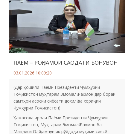
ПАЁМ – РОҲНАМОИ САОДАТИ БОНУВОН
03.01.2026 10:09:20
(Дар ҳошияи Паёми Президенти Ҷумҳурии
Тоҷикистон муҳтарам Эмомалӣ Раҳмон дар бораи
самтҳои асосии сиёсати дохилӣ ва хориҷии
Ҷумҳурии Тоҷикистон)
Ҳамасола ироаи Паёми Президенти Ҷумҳурии
Тоҷикистон, Муҳтарам Эмомалӣ Раҳмон ба
Маҷлиси Олӣ ҳамчун як рӯйдоди муҳими сиёсӣ