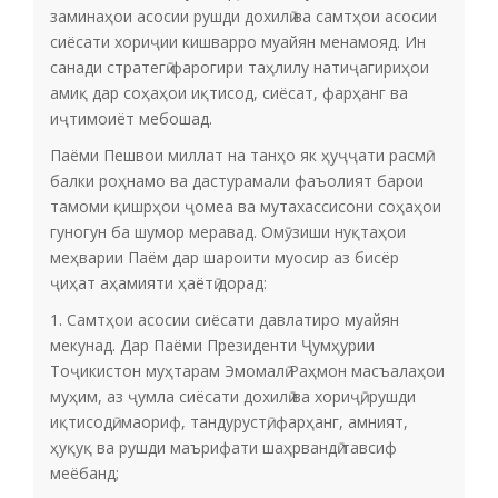
заминаҳои асосии рушди дохилӣ ва самтҳои асосии
сиёсати хориҷии кишварро муайян менамояд. Ин
санади стратегӣ фарогири таҳлилу натиҷагириҳои
амиқ дар соҳаҳои иқтисод, сиёсат, фарҳанг ва
иҷтимоиёт мебошад.
Паёми Пешвои миллат на танҳо як ҳуҷҷати расмӣ,
балки роҳнамо ва дастурамали фаъолият барои
тамоми қишрҳои ҷомеа ва мутахассисони соҳаҳои
гуногун ба шумор меравад. Омӯзиши нуқтаҳои
меҳварии Паём дар шароити муосир аз бисёр
ҷиҳат аҳамияти ҳаётӣ дорад:
1. Самтҳои асосии сиёсати давлатиро муайян
мекунад. Дар Паёми Президенти Ҷумҳурии
Тоҷикистон муҳтарам Эмомалӣ Раҳмон масъалаҳои
муҳим, аз ҷумла сиёсати дохилӣ ва хориҷӣ, рушди
иқтисодӣ, маориф, тандурустӣ, фарҳанг, амният,
ҳуқуқ ва рушди маърифати шаҳрвандӣ тавсиф
меёбанд;