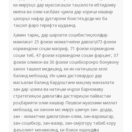
ки имрӯзҳо дар муассисаҳои таҳсилоти ибтидоиву
миёна ва олии касбӣ, аз ҷумла дар хориҷи кишвар
ҳазорҳо нафар духтарони боистеъдоди мо ба
таҳсил фаро гирифта шудаанд.
Ҳамин тариқ, дар шароити соҳибистиқлолӣ дар
мамлакат 25 фоизи хизматчиёни давлатӣ, 73 фоизи
кормандони соҳаи маориф, 71 фоизи кормандони
соҳаи тиб, 47 фоизи кормандони соҳаи фарҳанг, 37
фоизи олимон ва 30 фоизи соҳибкоронро бонувону
занон ташкил медиҳанд, ки ин натиҷаҳои хеле
баланд мебошад. Ин ҳама дастовардҳо дар
масъалаи баланд бардоштани мақому манзалати
зан дар ҷомеа ва натиҷаи иҷрои барномаву
стратегияҳои давлатӣ ва дастгириҳои пайвастаи
роҳбарияти олии кишвар Пешвои муаззами миллат
мебошад, ки занони мо имрӯз ҳамчун зан- додар,
зан - хизматчии давлатӣ, зан-олим, зан-варзишгар,
зан-соҳибкор, зан-вазир, зан-омӯзгору табиб кору
фаъолият менамоянд, ки боиси хушнудӣ ва