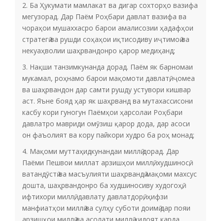
2. Ба Ҳукумати мамлакат ва дигар сохторҳо вазифа
мегузорад. Дар Паём Роҳбари давлат вазифа ва
чораҳои мушаххасро барои амалисозии ҳадафҳои
стратегӣ ва рушди соҳаҳои иқтисодиву иҷтимоӣ ва
некуаҳволии шаҳрвандонро қарор медиҳанд;
3. Нақши танзимкунанда дорад. Паём як барномаи
мукамал, роҳнамо барои мақомоти давлатӣ, ҷомеа
ва шаҳрвандон дар самти рушду устувори кишвар
аст. Яъне бояд ҳар як шаҳрванд ва мутахассисони
касбу кори гуногун Паёмҳои ҳарсолаи Роҳбари
давлатро мавриди омӯзиш қарор дода, дар асоси
он фаъолият ва кору пайкори худро ба роҳ монад;
4. Мақоми муттаҳидкунандаи миллӣ дорад. Дар
Паёми Пешвои миллат арзишҳои миллӣ, худшиносӣ,
ватандӯстӣ ва масъулияти шаҳрвандӣ мақоми махсус
дошта, шаҳрвандонро ба худшиносиву худогоҳӣ,
ифтихори миллӣ, давлату давлатдорӣ, ҳифзи
манфиатҳои миллӣ ва сулҳу суботи доимӣ дар пояи
арзишҳои миллӣ ва асолати миллӣ ҳидоят карда