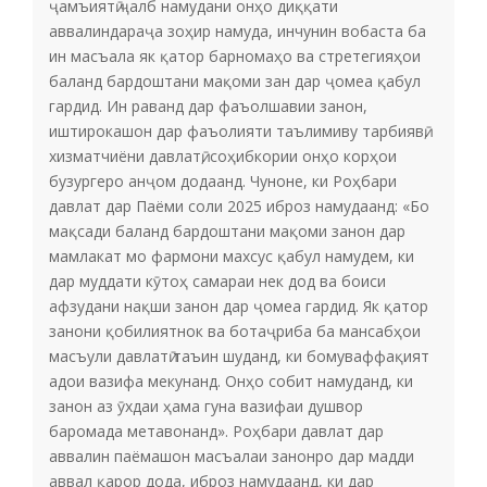
ҷамъиятӣ ҷалб намудани онҳо диққати
аввалиндараҷа зоҳир намуда, инчунин вобаста ба
ин масъала як қатор барномаҳо ва стретегияҳои
баланд бардоштани мақоми зан дар ҷомеа қабул
гардид. Ин раванд дар фаъолшавии занон,
иштирокашон дар фаъолияти таълимиву тарбиявӣ,
хизматчиёни давлатӣ, соҳибкории онҳо корҳои
бузургеро анҷом додаанд. Чуноне, ки Роҳбари
давлат дар Паёми соли 2025 иброз намудаанд: «Бо
мақсади баланд бардоштани мақоми занон дар
мамлакат мо фармони махсус қабул намудем, ки
дар муддати кӯтоҳ самараи нек дод ва боиси
афзудани нақши занон дар ҷомеа гардид. Як қатор
занони қобилиятнок ва ботаҷриба ба мансабҳои
масъули давлатӣ таъин шуданд, ки бомуваффақият
адои вазифа мекунанд. Онҳо собит намуданд, ки
занон аз ӯхдаи ҳама гуна вазифаи душвор
баромада метавонанд». Роҳбари давлат дар
аввалин паёмашон масъалаи занонро дар мадди
аввал қарор дода, иброз намудаанд, ки дар