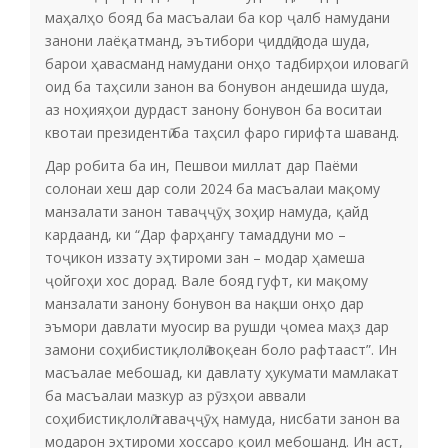
маҳалҳо бояд ба масъалаи ба кор ҷалб намудани
занони лаёқатманд, эътибори ҷиддӣ дода шуда,
барои ҳавасманд намудани онҳо тадбирҳои иловагӣ
оид ба таҳсили занон ва бонувон андешида шуда,
аз ноҳияҳои дурдаст занону бонувон ба воситаи
квотаи президентӣ ба таҳсил фаро гирифта шаванд.
Дар робита ба ин, Пешвои миллат дар Паёми
солонаи хеш дар соли 2024 ба масъалаи мақому
манзалати занон таваҷҷӯҳ зоҳир намуда, қайд
кардаанд, ки “Дар фарҳангу тамаддуни мо –
тоҷикон иззату эҳтироми зан – модар ҳамеша
ҷойгоҳи хос дорад. Вале бояд гуфт, ки мақому
манзалати занону бонувон ва нақши онҳо дар
эъмори давлати муосир ва рушди ҷомеа маҳз дар
замони соҳибистиқлолӣ воқеан боло рафтааст”. Ин
масъалае мебошад, ки давлату ҳукумати мамлакат
ба масъалаи мазкур аз рӯзҳои аввали
соҳибистиқлолӣ таваҷҷӯҳ намуда, нисбати занон ва
модарон эҳтироми хоссаро қоил мебошанд. Ин аст,