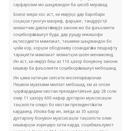
сарфарозии мо шаҳрвандон ба ҳисоб меравад.
Боиси зикри хос аст, ки имрӯҳо дар баробари
соҳаҳои гуногун маориф, фарҳанг, тандурӯстӣ,
хизматчии давлатӣ имрӯз занони мо ба фаъолияти
соҳибкорӣ машғул буда, дар рушду инкишофи
иқтисодиёти мамлакат, таъмини шаҳрвандон бо
ҷойи кор, корҳои ободониву созандагӣ ва пешрафту
тарақиёти мамлакат хизматҳои шоён менамоянд.
Ин аст, ки имрӯз беш аз 110 ҳазор бонувону занони
кишвар ба фаъолияти соҳибкорӣ машғул мебошанд.
Ин ҳама натиҷаи сиёсати инсонпарваронаи
Пешвои муаззами миллат мебошад, км аз оғози
ҷорӣ гардидани квотаи президентӣ, яъне дар 28 соли
охир 11 ҳазору 600 нафар духтарон муассисаҳои
таҳсилоти олиро бо квотаи президентӣ хатм
кардаанд. Илова бар ин, зиёда аз 35 ҳазор
духтарону бонувон муассисаҳои таҳсилоти олии
кишварҳои хориҷиро хатм карда, соҳибмаълумот