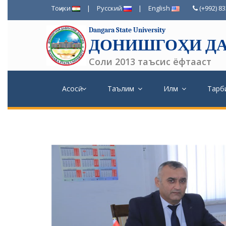
Тоҷики
|
Русский
|
English
(+992) 8
Dangara State University
ДОНИШГОҲИ ДА
Соли 2013 таъсис ёфтааст
Асосӣ
Таълим
Илм
Тарб