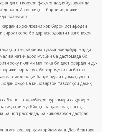
барандагон корҳои фаҳмондадиҳӣ гузаронида
ҷ доранд. Аз ин лиҳоз, барои иҷроиши
да лозим аст.
р кардани ҳосилхезии хок барои истифодаи
ши зироатҳоро бо дарназардошти навгониҳои
нтақаҳои таҷрибавию тухмипарварӣ дар мадди
малӣ ва натиҷаҳои мусбии ба дастомада бо
ити хоку иқлими минтақа ба даст овардани ду-
арвариши зироатҳо, бо хароҷоти нисбатан
даи навъҳои ноҳиябандишудаи пурмаҳсул ва
тифодаи онҳо ба кишоварзон тавсияҳои дақиқ
ар сабзавот таҷрибаҳои пурсамари саҳроиро
натиҷаҳои мусбӣ онҳо на ҳама вақт огоҳ
ма ба чоп расонида, ба кишоварзон дастрас
гуногуни кишвар ҳамкорӣ намоянд. Дар бештари