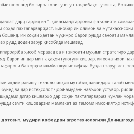
ӣ метавонанд бо зироатҳои гуногун таҷрибаҳо гузошта, бо киш
 давлат дарҷ гардид ин “...ҳавасмандгардонии фаъолияти самар
 соҳаи пахтапарварӣ ҳаст. Бинобар ин олимон ва мутахассисони 
та бошанд. Ин соҳаи ҳаётан муҳимро барои рушди саноати мамла
вар рушд додан зарур ҳисобида мешавад.
нипарварӣ ба ҳисоб меравад ва ин зироати муҳими стратегиро д
д. Барои ин дар минтақаҳои гуногуни кишвар, ки хоҷагиҳои па
 нафарони ба корҳои илмӣ машғул истифода бурдан зарур аст, зе
ёбии иқлим равишу технологияҳои мутобиқшавандаро талаб мен
 бунёд ва дар истеҳсолот ҷорӣ намудани навъҳои устувор, риоя
қадами дигар кишварҳо дар соҳаи пахтапарварӣ аз ҷумлаи чораҳ
 рушди самти кишоварзии мамлакат аз тамоми имкониятҳо истиф
ӣ, дотсент, мудири кафедраи агротехнологияи Донишгоҳ