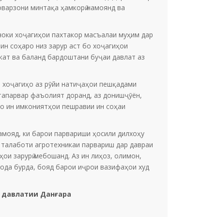
оварзони минтақа ҳамкорӣ намоянд ва
аноки хоҷагиҳои пахтакор масъалаи муҳим дар
ин соҳаро низ зарур аст бо хоҷагиҳои
кат ва баланд бардоштани буҷаи давлат аз
ар хоҷагиҳо аз рӯйи натиҷаҳои пешқадами
хтапарвар фаъолият доранд, аз донишҷӯён,
ро ин имкониятҳои пешравии ин соҳаи
амояд, ки барои парвариши ҳосили дилхоҳу
и талаботи агротехникаи парвариш дар давраи
ои зарурӣ мебошанд. Аз ин лиҳоз, олимон,
ода бурда, бояд барои иҷрои вазифаҳои худ
и давлатии Данғара