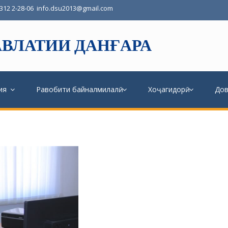
3312 2-28-06
info.dsu2013@gmail.com
ВЛАТИИ ДАНҒАРА
ия
Равобити байналмилалӣ
Хоҷагидорӣ
До