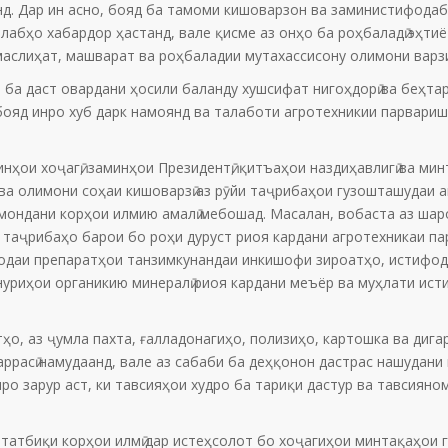
оянд. Дар ин асно, бояд ба тамоми кишоварзон ва заминистифода
лабҳо хабардор ҳастанд, вале қисме аз онҳо ба роҳбаладӣ эҳтиё
маслиҳат, машварат ва роҳбаладии мутахассисону олимони варзи
 ба даст овардани ҳосили баланду хушсифат нигоҳдорӣ ва беҳта
бояд инро хуб дарк намоянд ва талаботи агротехникии парвари
нҳои хоҷагӣ, заминҳои Президентӣ, қитъаҳои наздиҳавлигӣ ва ми
ва олимони соҳаи кишоварзӣ аз рӯйи таҷрибаҳои гузошташудаи а
мондани корҳои илмию амалӣ мебошад. Масалан, вобаста аз шаро
и таҷрибаҳо барои бо роҳи дуруст риоя кардани агротехникаи п
фодаи препаратҳои танзимкунандаи инкишофи зироатҳо, истифо
нуриҳои органикию минералӣ риоя кардани меъёр ва муҳлати ис
ҳо, аз ҷумла пахта, ғалладонагиҳо, полизиҳо, картошка ва диг
ррасӣ намудаанд, вале аз сабаби ба деҳқонон дастрас нашудани 
ро зарур аст, ки тавсияҳои худро ба тариқи дастур ва тавсияно
 татбиқи корҳои илмӣ дар истеҳсолот бо хоҷагиҳои минтақаҳои 