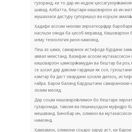
гузоранд, ки то дар ин иқдом ҳиссагузорӣ нам
шавад. Албатта, бештари кишоварзон аз ин мат
мушаххаси дастуру супоришҳо ва корҳои амалӣ 
Ҳадафи асосии низоми зироаткорӣ дар баробари
наслҳои оянда ба ҳисоб меравад. Кишоварзон 
илму технология риоя намоянд.
Пеш аз ҳама, самаранок истифода бурдани зами
аввал меистанд. Вазифаи асосии мутахассисон 
кишоварзон ҳамкорӣ намудан ва бештар ба роҳ 
се ҳосил дар давоми гардиши як сол, гузоштан
камтар ба даст овардани ҳосили дилхоҳ, исти
ғайра. Барои баланд бардоштани самаранокии 
лозим меояд.
Дар соҳаи кишоварзӣ олимон бо бештари зироат
гузаронида, тавсия ва пешниҳодҳои муфидро ба
мешаванд. Бинобар ин, олимон ва мутахассисон
намоянд.
Ҳамзамон, олимони соҳаро зарур аст, ки барои