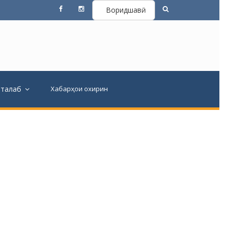
Воридшавӣ
вталаб
Хабарҳои охирин