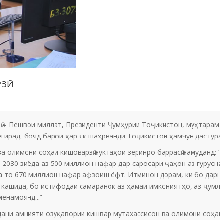
РЗӢ
ӣ – Пешвои миллат, Президенти Ҷумҳурии Тоҷикистон, муҳтарам
егирад, бояд барои ҳар як шаҳрванди Тоҷикистон ҳамчун дастур
а олимони соҳаи кишоварзӣ нуктаҳои зеринро баррасӣ намуданд:
030 зиёда аз 500 миллион нафар дар саросари ҷаҳон аз гурусна
та то 670 миллион нафар афзоиш ёфт. Итминон дорам, ки бо да
кашида, бо истифодаи самаранок аз ҳамаи имкониятҳо, аз ҷумл
енамоянд...”
ани амнияти озуқавории кишвар мутахассисон ва олимони соҳаи