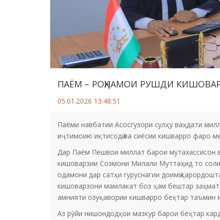
ПАЁМ – РОҲНАМОИ РУШДИ КИШОВА
05.01.2026 13:48:51
Паёми навбатии Асосгузори сулҳу ваҳдати милл
иҷтимоию иқтисодӣ ва сиёсии кишварро фаро м
Дар Паём Пешвои миллат барои мутахассисон в
кишоварзии Созмони Милали Муттаҳид то соли 2
одамони дар сатҳи гуруснагии доимӣ қарордош
кишоварзони мамлакат боз ҳам бештар заҳмат 
амнияти озуқавории кишварро беҳтар таъмин м
Аз рӯйи нишондодҳои мазкур барои беҳтар кард