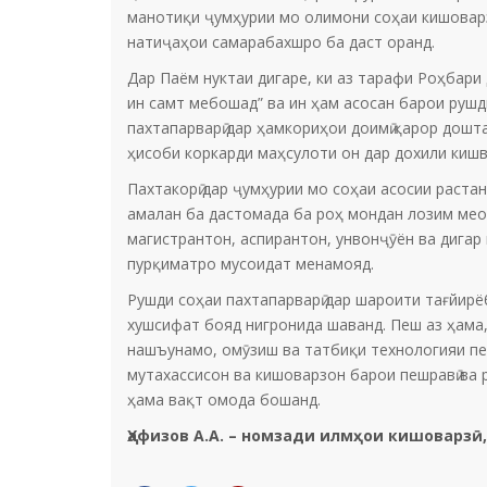
манотиқи ҷумҳурии мо олимони соҳаи кишоварз
натиҷаҳои самарабахшро ба даст оранд.
Дар Паём нуктаи дигаре, ки аз тарафи Роҳбари
ин самт мебошад” ва ин ҳам асосан барои рушди
пахтапарварӣ дар ҳамкориҳои доимӣ қарор дош
ҳисоби коркарди маҳсулоти он дар дохили киш
Пахтакорӣ дар ҷумҳурии мо соҳаи асосии раста
амалан ба дастомада ба роҳ мондан лозим меоя
магистрантон, аспирантон, унвонҷӯён ва дигар
пурқиматро мусоидат менамояд.
Рушди соҳаи пахтапарварӣ дар шароити тағйир
хушсифат бояд нигронида шаванд. Пеш аз ҳама,
нашъунамо, омӯзиш ва татбиқи технологияи пеш
мутахассисон ва кишоварзон барои пешравӣ ва
ҳама вақт омода бошанд.
Ҳафизов А.А. – номзади илмҳои кишоварз