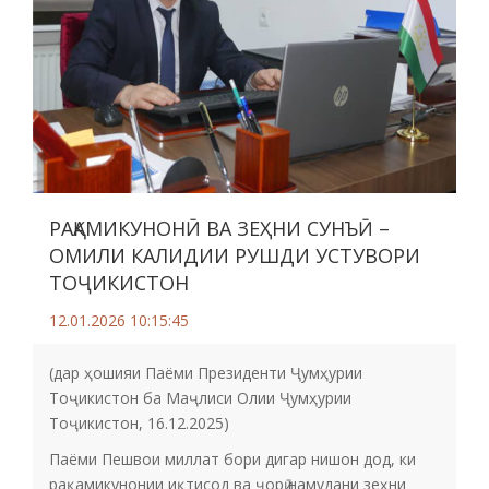
РАҚАМИКУНОНӢ ВА ЗЕҲНИ СУНЪӢ –
ОМИЛИ КАЛИДИИ РУШДИ УСТУВОРИ
ТОҶИКИСТОН
12.01.2026 10:15:45
(дар ҳошияи Паёми Президенти Ҷумҳурии
Тоҷикистон ба Маҷлиси Олии Ҷумҳурии
Тоҷикистон, 16.12.2025)
Паёми Пешвои миллат бори дигар нишон дод, ки
рақамикунонии иқтисод ва ҷорӣ намудани зеҳни