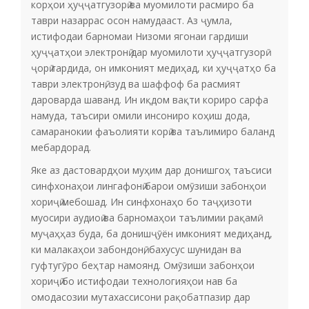
корҳои ҳуҷҷатгузорӣ ва муомилоти расмиро ба
таври назаррас осон намудааст. Аз ҷумла,
истифодаи барномаи Низоми ягонаи гардиши
ҳуҷҷатҳои электронӣ дар муомилоти ҳуҷҷатгузорӣ
ҷорӣ гардида, он имконият медиҳад, ки ҳуҷҷатҳо ба
таври электронӣ, зуд ва шаффоф ба расмият
дароварда шаванд. Ин иқдом вақти кориро сарфа
намуда, таъсири омили инсониро коҳиш дода,
самаранокии фаъолияти корӣ ва таълимиро баланд
мебардорад.
Яке аз дастовардҳои муҳим дар донишгоҳ таъсиси
синфхонаҳои лингафонӣ барои омӯзиши забонҳои
хориҷӣ мебошад. Ин синфхонаҳо бо таҷҳизоти
муосири аудиоӣ ва барномаҳои таълимии рақамӣ
муҷаҳҳаз буда, ба донишҷӯён имконият медиҳанд,
ки малакаҳои забондонӣ, бахусус шунидан ва
гуфтугӯро беҳтар намоянд. Омӯзиши забонҳои
хориҷӣ бо истифодаи технологияҳои нав ба
омодасозии мутахассисони рақобатпазир дар