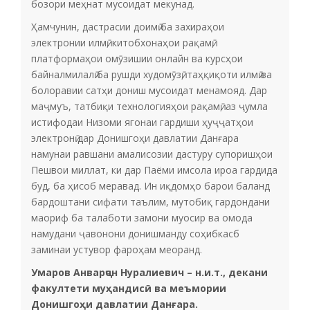
бозори меҳнат мусоидат мекунад.
Ҳамчунин, дастрасии доимӣ ба захираҳои
электронии илмӣ, китобхонаҳои рақамӣ,
платформаҳои омӯзишии онлайн ва курсҳои
байналмилалӣ ба рушди худомӯзӣ, таҳқиқоти илмӣ ва
болоравии сатҳи дониш мусоидат менамояд. Дар
маҷмуъ, татбиқи технологияҳои рақамӣ, аз ҷумла
истифодаи Низоми ягонаи гардиши ҳуҷҷатҳои
электронӣ дар Донишгоҳи давлатии Данғара
намунаи равшани амалисозии дастуру супоришҳои
Пешвои миллат, ки дар Паёми имсола ироа гардида
буд, ба ҳисоб меравад. Ин иқдомҳо барои баланд
бардоштани сифати таълим, мутобиқ гардондани
маориф ба талаботи замони муосир ва омода
намудани ҷавонони донишманду соҳибкасб
заминаи устувор фароҳам меоранд.
Умаров Анварҷон Нуралиевич – н.и.т., декани
факултети муҳандисӣ ва меъмории
Донишгоҳи давлатии Данғара.