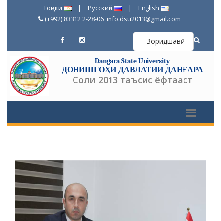
Тоҷики
|
Русский
|
English
(+992) 83312 2-28-06
info.dsu2013@gmail.com
Воридшавӣ
Dangara State University
ДОНИШГОҲИ ДАВЛАТИИ ДАНҒАРА
Соли 2013 таъсис ёфтааст