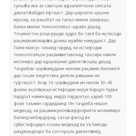
сунъӣ ба яке аз самтҳои афзалиятноки сиёсати
давлатӣ табдил ёфтааст. Дар шароити ҷаҳони
муосир, ки рақобат на танҳо миёни захираҳо,
балки миёни технологияҳо ҷараён дорад,
Тоҷикистон роҳи рушди худро бо такя ба иқтисоди
рақамӣ, навоварӣ ва дониш муайян намудааст. Дар
Паём махсус таъкид гардид, ки истифодаи
технологияҳои рақамӣ метавонад таъсири омили
инсониро дар идоракунии давлатӣ коҳиш диҳад.
Таҷрибаи ҷорӣ намудани низоми рақамии биллингӣ
дар соҳаи энергетика далели равшани ин
гуфтаҳост. Агар то ҷорӣ шудани ин низом 30–40
фоизи аҳолӣ ҳаққи истифодаи неруи барқро пурра
пардохт намекард, имрӯз пардохтҳо қариб 100
фоиз таъмин гардидаанд. Ин таҷриба нишон
медиҳад, ки рақамикунонӣ шаффофияти молиявиро
баланд мебардорад, сатҳи фасод ва
сӯйистифодаро коҳиш медиҳад ва эътимоди
шаҳрвандонро ба сохторҳои давлатӣ зиёд