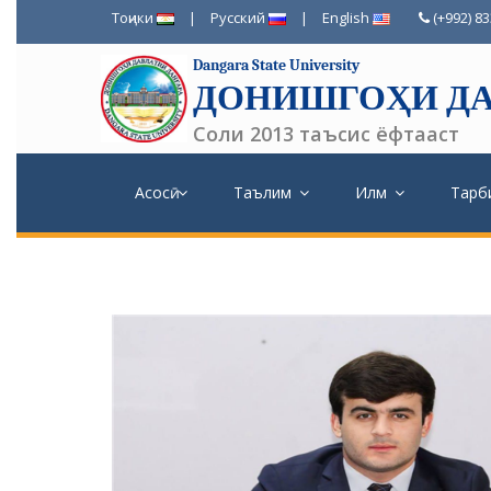
Тоҷики
|
Русский
|
English
(+992) 8
Dangara State University
ДОНИШГОҲИ ДА
Соли 2013 таъсис ёфтааст
Асосӣ
Таълим
Илм
Тарб