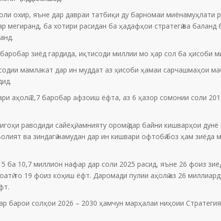
соли охир, яъне дар давраи татбиқи ду барномаи миёнамуҳлати
р мегиранд, ба хотири расидан ба ҳадафҳои стратегӣ ва баланд 
анд.
 баробар зиёд гардида, иқтисоди миллии мо ҳар сол ба ҳисоби м
дии мамлакат дар ин муддат аз ҳисоби ҳамаи сарчашмаҳои мабл
дид.
ари аҳолӣ 2,7 баробар афзоиш ёфта, аз 6 ҳазор сомонии соли 201
игоҳи раводиди сайёҳӣ, амнияту оромӣ дар байни кишварҳои дун
лият ва зиндагӣ намудан дар ин кишвари офтобӣ боз ҳам зиёда 
5 ба 10,7 миллион нафар дар соли 2025 расид, яъне 26 фоиз зиё
зоатӣ то 19 фоиз коҳиш ёфт. Даромади пулии аҳолӣ аз 26 миллиар
фт.
р барои солҳои 2026 – 2030 ҳамчун марҳалаи ниҳоии Стратегия