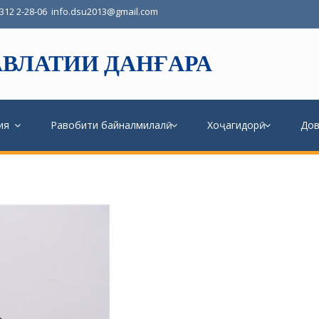
3312 2-28-06
info.dsu2013@gmail.com
ВЛАТИИ ДАНҒАРА
ия
Равобити байналмилалӣ
Хоҷагидорӣ
До