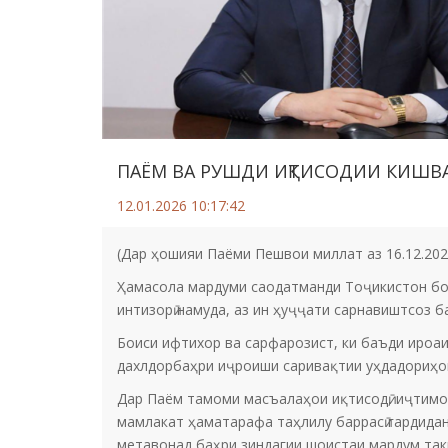
ПАЁМ ВА РУШДИ ИҚТИСОДИИ КИШВ
12.01.2026 10:17:42
(Дар ҳошияи Паёми Пешвои миллат аз 16.12.202
Ҳамасола мардуми саодатманди Тоҷикистон бо 
интизорӣ намуда, аз ин ҳуҷҷати сарнавиштсоз 
Боиси ифтихор ва сарфарозист, ки баъди ироа
дахлдорбаҳри иҷроиши саривақтии уҳдадориҳо
Дар Паём тамоми масъалаҳои иқтисодӣ, иҷтимоӣ,
мамлакат ҳаматарафа таҳлилу баррасӣ гардидан
метавонад баҳри зиндагии шоистаи мардум такк