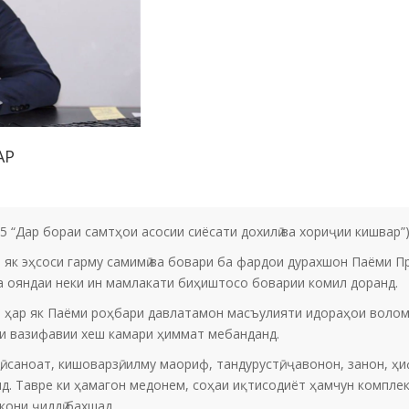
АР
5 “Дар бораи самтҳои асосии сиёсати дохилӣ ва хориҷии кишвар”
як эҳсоси гарму самимӣ ва бовари ба фардои дурахшон Паёми 
ба ояндаи неки ин мамлакати биҳиштосо боварии комил доранд.
и ҳар як Паёми роҳбари давлатамон масъулияти идораҳои волом
и вазифавии хеш камари ҳиммат мебанданд.
 саноат, кишоварзӣ, илму маориф, тандурустӣ, ҷавонон, занон, ҳ
д. Тавре ки ҳамагон медонем, соҳаи иқтисодиёт ҳамчун комплек
они ҷиддӣ бахшад.