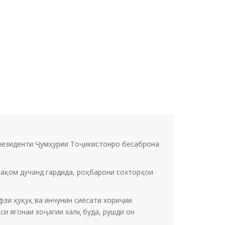
)
Президенти Ҷумҳурии Тоҷикистонро бесаброна
ақом дучанд гардида, роҳбарони сохторҳои
ифзи ҳуқуқ ва инчунин сиёсати хориҷии
си ягонаи хоҷагии халқ буда, рушди он