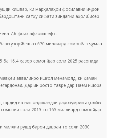
 рушди кишвар, ки марҳалаҳои фосилавии иҷрои
бардоштани сатҳу сифати зиндагии аҳолӣ бисёр
иёна 7,6 фоиз афзоиш ёфт.
ағгузорӣ беш аз 670 миллиард сомонӣ, аз ҷумла
5 ба 16,4 ҳазор сомонӣ дар соли 2025 расонида
ё мавқеи аввалинро ишғол менамояд, ки ҳамаи
мегардонад. Дар ин росто тавре дар Паём ишора
д гардид ва нишондиҳандаи дарозумрии аҳолӣ аз
д сомонии соли 2015 то 165 миллиард сомонӣ дар
и миллии рушд барои давраи то соли 2030