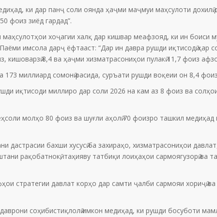
едиҳад, ки дар панҷ соли оянда ҳаҷми маҷмуи маҳсулоти дохилӣ 
50 фоиз зиёд гардад”.
и маҳсулотҳои хоҷагии халқ дар кишвар меафзояд, ки ин боиси
 Паёми имсола дарҷ ёфтааст: “Дар ин давра рушди иқтисодӣ ҳар с
, кишоварзӣ 8,4 ва ҳаҷми хизматрасониҳои пулакӣ 11,7 фоиз афз
 173 миллиард сомонӣ расида, суръати рушди воқеии он 8,4 фои
рушди иқтисоди миллиро дар соли 2026 на кам аз 8 фоиз ва сол
теҳсоли молҳо 80 фоиз ва шуғли аҳолӣ 70 фоизро ташкил медиҳад
 дастрасии бахши хусусӣ ба захираҳо, хизматрасониҳои давлатӣ
ани рақобатнокӣ, таҳияву татбиқи лоиҳаҳои сармоягузорӣ ва т
ои стратегии давлат корҳо дар самти ҷалби сармояи хориҷӣ ва д
даврони соҳибистиқлолӣ имкон медиҳад, ки рушди босуботи мам