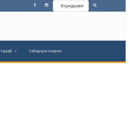
Воридшавӣ
вталаб
Хабарҳои охирин