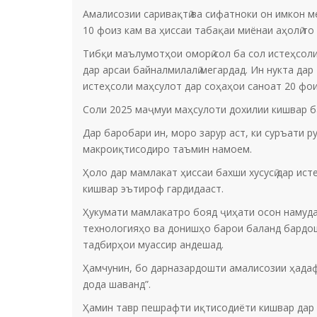
Амалисозии саривақтӣ ва сифатноки он имкон м
10 фоиз кам ва ҳиссаи табақаи миёнаи аҳолӣ то 
Тибқи маълумотҳои оморӣ сол ба сол истеҳсол
дар арсаи байналмилалӣ мегардад. Ин нукта дар
истеҳсоли маҳсулот дар соҳаҳои саноат 20 фоиз
Соли 2025 маҷмуи маҳсулоти дохилии кишвар ба
Дар баробари ин, моро зарур аст, ки суръати 
макроиқтисодиро таъмин намоем.
Ҳоло дар мамлакат ҳиссаи бахши хусусӣ дар ис
кишвар эътироф гардидааст.
Ҳукумати мамлакатро бояд ҷиҳати осон намудани
технологияҳо ва донишҳо барои баланд бардошт
тадбирҳои муассир андешад.
Ҳамчунин, бо дарназардошти амалисозии ҳадафҳ
дода шаванд”.
Ҳамин тавр пешрафти иқтисодиёти кишвар дар 