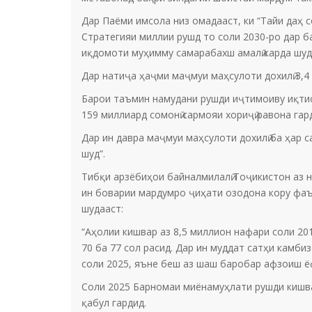
Дар Паёми имсола низ омадааст, ки “Тайи даҳ 
Стратегияи миллии рушд то соли 2030-ро дар ба
иқдомоти муҳимму самарабахш амалӣ карда шуд
Дар натиҷа ҳаҷми маҷмуи маҳсулоти дохилӣ 3,4
Барои таъмин намудани рушди иҷтимоиву иқтисо
159 миллиард сомонӣ сармояи хориҷӣ равона гар
Дар ин давра маҷмуи маҳсулоти дохилӣ ба ҳар с
шуд”.
Тибқи арзёбиҳои байналмилалӣ Тоҷикистон аз н
ин боварии мардумро ҷиҳати озодона кору фаъо
шудааст:
“Аҳолии кишвар аз 8,5 миллион нафари соли 201
70 ба 77 сол расид. Дар ин муддат сатҳи камби
соли 2025, яъне беш аз шаш баробар афзоиш ё
Соли 2025 Барномаи миёнамуҳлати рушди кишва
қабул гардид.