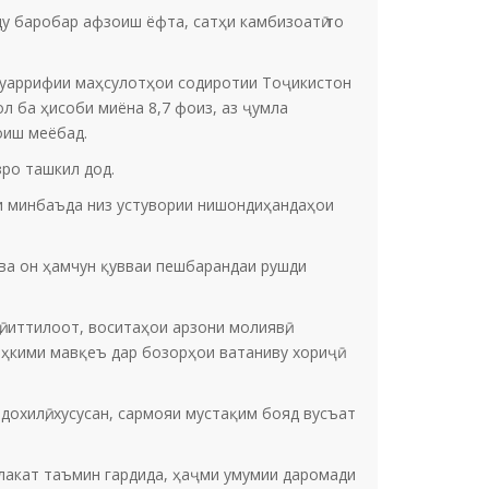
ду баробар афзоиш ёфта, сатҳи камбизоатӣ то
 муаррифии маҳсулотҳои содиротии Тоҷикистон
ол ба ҳисоби миёна 8,7 фоиз, аз ҷумла
оиш меёбад.
зро ташкил дод.
ҳои минбаъда низ устувории нишондиҳандаҳои
 ва он ҳамчун қувваи пешбарандаи рушди
, иттилоот, воситаҳои арзони молиявӣ,
аҳкими мавқеъ дар бозорҳои ватаниву хориҷӣ
охилӣ, хусусан, сармояи мустақим бояд вусъат
лакат таъмин гардида, ҳаҷми умумии даромади