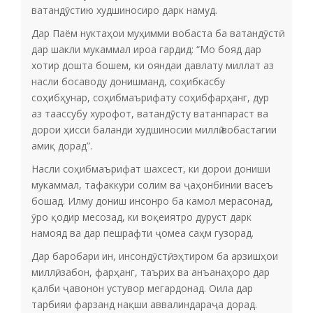
ватандӯстию худшиносиро дарк намуд.
Дар Паём нуктаҳои муҳимми вобаста ба ватандӯстӣ
дар шакли мукаммал ироа гардид: “Мо бояд дар
хотир дошта бошем, ки ояндаи давлату миллат аз
насли босаводу донишманд, соҳибкасбу
соҳибҳунар, соҳибмаърифату соҳибфарҳанг, дур
аз таассубу хурофот, ватандӯсту ватанпараст ва
дорои ҳисси баланди худшиносии миллӣ вобастагии
амиқ дорад”.
Насли соҳибмаърифат шахсест, ки дорои дониши
мукаммал, тафаккури солим ва ҷаҳонбинии васеъ
бошад. Илму дониш инсонро ба камол мерасонад,
ӯро қодир месозад, ки воқеиятро дуруст дарк
намояд ва дар пешрафти ҷомеа саҳм гузорад.
Дар баробари ин, инсондӯстӣ, эҳтиром ба арзишҳои
миллӣ, забон, фарҳанг, таърих ва анъанаҳоро дар
қалби ҷавонон устувор мегардонад. Оила дар
тарбияи фарзанд нақши аввалиндараҷа дорад.