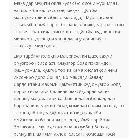
Маҳз дар муҳити оила кӯдак бо одоби муошират,
эҳтиром ба калонсолон, меҳнатдӯстӣ ва
масъулиятшиносӣ ошно мегардад. Муассисаҳои
таълимӣ ва омӯзгорон бошанд, донишу маърифатро
тақвият бахшида, ҳисси ватандӯстӣ ва худшиносии
миллиро дар зеҳни хонандагону донишҷӯён
ташаккул медиҳанд.
Дар тарбияиахлоқию маърифатии шахс саҳми
омӯзгорон зиёд аст. Омӯзгор бояд поквиҷдон,
хушмуомила, хушгуфтор ва ҳама хислатҳои неки
инсониро доро бошад. Бо мақсади баланд
бардоштани мақоми ҷамъиятии худ омӯзгор бояд
дорои сифатҳои баланди шахсӣ, доираи васеи
донишу маҳоратҳои касбии педагогӣ бошад, дар
баробари ҳамаи ин, бояд комилан солим бошад, то
тавонад бо муваффақият вазифаи касби
омӯзгориро ба анҷом расонад. Омӯзгор бояд
бозаковат, мулоҳизакор ва нозукбин бошад,
ҳамчунин, аз илми ахлоқ, сиёсат, ҷомеашиносӣ,