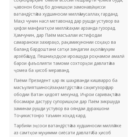
ҷавонон бояд бо донишҳои замонавӣ, ҳисси
ватандӯстӣ ва худшиносии миллӣ мусаллаҳ гарданд.
Маҳз чунин насл метавонад дар рушди устувор ва
ҳифзи манфиатҳои миллӣ саҳми арзанда гузорад.
Ҳамчунин, дар Паём масъалаи истифодаи
самараноки захираҳо, рақамикунонии соҳаҳо ва
баланд бардоштани сатҳи зиндагии аҳолӣ муҳим
арзёбӣ шуд. Пешниҳодҳои ироашуда роҳнамои амалӣ
барои фаъолияти тамоми сохторҳои давлатӣ ва
ҷомеа ба ҳисоб мераванд.
Паёми Президент ҳар як шаҳрванди кишварро ба
масъулиятшиносӣ, заҳматдӯстӣ ва саҳмгузорӣ дар
ободии Ватан ҳидоят мекунад. Иҷрои саривақтӣ ва
босамари дастуру супоришҳои дар Паём зикршуда
заминаи рушди устувор ва ояндаи дурахшони
Тоҷикистонро таъмин хоҳад кард.
Тарбияи эҳсоси ватандӯстӣ ва худшиносии миллӣ яке
аз самтҳои муҳимми сиёсати давлатӣ ба ҳисоб