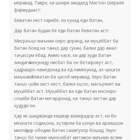
меравад. Тавре, ки шоири зиндаёд Мастон Шералӣ
фармудааст:
Беватан нест ғарибе, ки кунад ёди Ватан,
Дар Ватан будаи бе ёди Ватан беватан аст!
Мисраъҳо маънии онро доранд, ки муҳаббат ба
Ватан бояд на танҳо дар сухан, балки дар амал
таҷассум ёбад. Аммо касе, ки дар худи Ватан
зиндагӣ мекунаду нисбат ба он бетафовут аст,
қадрашро намедонад ва ёд намекунад, аз ҷиҳати
маънавӣ беватан ба ҳисоб меравад. Зеро Ватан
танҳо ҷойи зист нест, балки эҳсос, масъулият ва
муҳаббат аст. Муҳаббат ва ёди Ватан инсонро
соҳиби Ватан мегардонад, на танҳо зистан дар
ҳудуди он.
Ҳар як шаҳрванди кишвар вазифадор аст, ки бо
меҳнати содиқона, эҳтиром ба қонун ва арзишҳои
миллӣ дар ободии Ватан саҳмгузор бошад. Зеро
танҳо бо чунин муносибат метавон маънии аслии