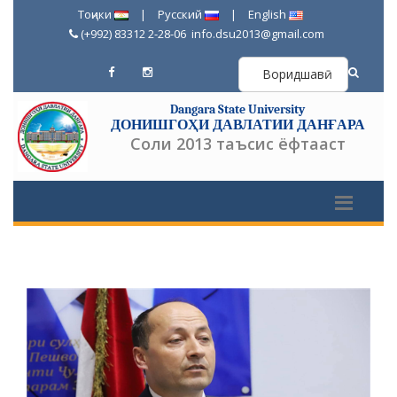
Тоҷики
|
Русский
|
English
(+992) 83312 2-28-06
info.dsu2013@gmail.com
Воридшавӣ
Dangara State University
ДОНИШГОҲИ ДАВЛАТИИ ДАНҒАРА
Соли 2013 таъсис ёфтааст