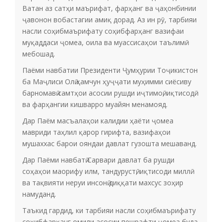
Ватан аз сатҳи маърифат, фарҳанг ва ҷаҳонбинии
ҷавонон вобастагии амиқ дорад. Аз ин рӯ, тарбияи
насли соҳибмаърифату соҳибфарҳанг вазифаи
муқаддаси ҷомеа, оила ва муассисаҳои таълимӣ
мебошад.
Паёми навбатии Президенти Ҷумҳурии Тоҷикистон
ба Маҷлиси Олӣ ҳамчун ҳуҷҷати муҳимми сиёсиву
барномавӣ самтҳои асосии рушди иҷтимоӣ, иқтисодӣ
ва фарҳангии кишварро муайян менамояд.
Дар Паём масъалаҳои калидии ҳаёти ҷомеа
мавриди таҳлил қарор гирифта, вазифаҳои
мушаххас барои ояндаи давлат гузошта мешаванд.
Дар Паёми навбатӣ Сарвари давлат ба рушди
соҳаҳои маорифу илм, тандурустӣ, иқтисоди миллӣ
ва тақвияти неруи инсонӣ диққати махсус зоҳир
намуданд.
Таъкид гардид, ки тарбияи насли соҳибмаърифату
соҳибфарҳанг омили асосии пешрафти ҷомеа буда,