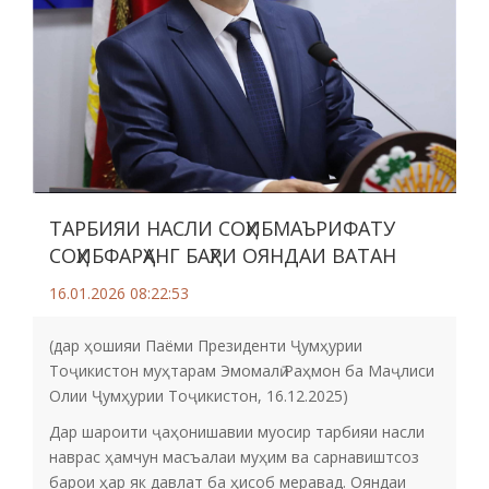
ТАРБИЯИ НАСЛИ СОҲИБМАЪРИФАТУ
СОҲИБФАРҲАНГ БАҲРИ ОЯНДАИ ВАТАН
16.01.2026 08:22:53
(дар ҳошияи Паёми Президенти Ҷумҳурии
Тоҷикистон муҳтарам Эмомалӣ Раҳмон ба Маҷлиси
Олии Ҷумҳурии Тоҷикистон, 16.12.2025)
Дар шароити ҷаҳонишавии муосир тарбияи насли
наврас ҳамчун масъалаи муҳим ва сарнавиштсоз
барои ҳар як давлат ба ҳисоб меравад. Ояндаи