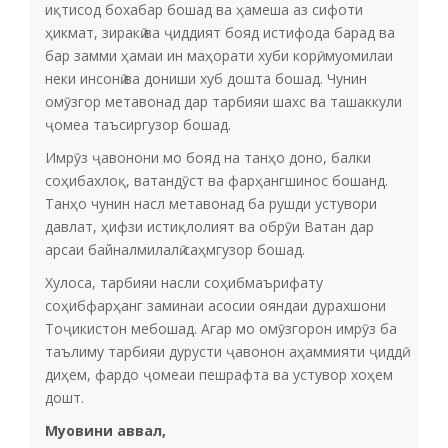
иқтисод бохабар бошад ва ҳамеша аз сифоти
ҳикмат, зиракӣ ва ҷиддият бояд истифода барад ва
бар замми ҳамаи ин маҳорати хуби корӣ, муомилаи
неки инсонӣ ва дониши хуб дошта бошад. Чунин
омӯзгор метавонад дар тарбияи шахс ва ташаккули
ҷомеа таъсиргузор бошад.
Имрӯз ҷавонони мо бояд на танҳо доно, балки
соҳибахлоқ, ватандӯст ва фарҳангшинос бошанд.
Танҳо чунин насл метавонад ба рушди устувори
давлат, ҳифзи истиқлолият ва обрӯи Ватан дар
арсаи байналмилалӣ саҳмгузор бошад.
Хулоса, тарбияи насли соҳибмаърифату
соҳибфарҳанг заминаи асосии ояндаи дурахшони
Тоҷикистон мебошад. Агар мо омӯзгорон имрӯз ба
таълиму тарбияи дурусти ҷавонон аҳаммияти ҷиддӣ
диҳем, фардо ҷомеаи пешрафта ва устувор хоҳем
дошт.
Муовини аввал,