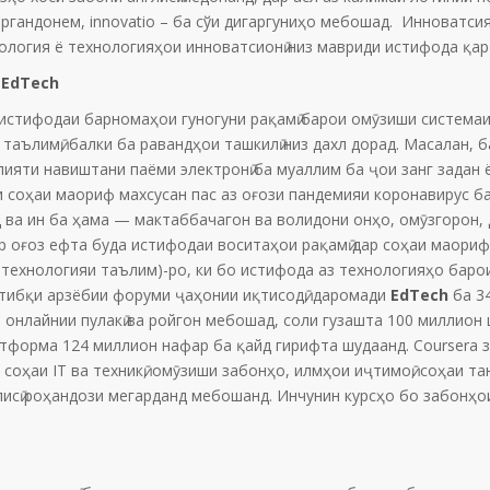
баргандонем, innovatio – ба сўи дигаргуниҳо мебошад. Инноватси
нология ё технологияҳои инноватсионӣ низ мавриди истифода қар
и
EdTech
тифодаи барномаҳои гуногуни рақамӣ барои омӯзиши системаи 
и таълимӣ, балки ба равандҳои ташкилӣ низ дахл дорад. Масалан,
лияти навиштани паёми электронӣ ба муаллим ба ҷои занг задан 
и соҳаи маориф махсусан пас аз оғози пандемияи коронавирус б
нд ва ин ба ҳама — мактаббачагон ва волидони онҳо, омӯзгорон
р оғоз ефта буда истифодаи воситаҳои рақамӣ дар соҳаи маориф
 - технологияи таълим)-ро, ки бо истифода аз технологияҳо бар
 тибқи арзёбии форуми ҷаҳонии иқтисодӣ, даромади
EdTech
ба 34
онлайнии пулакӣ ва ройгон мебошад, соли гузашта 100 миллион
тформа 124 миллион нафар ба қайд гирифта шудаанд. Coursera 
оҳаи IT ва техникӣ, омӯзиши забонҳо, илмҳои иҷтимоӣ, соҳаи тан
сӣ роҳандози мегарданд мебошанд. Инчунин курсҳо бо забонҳои ч