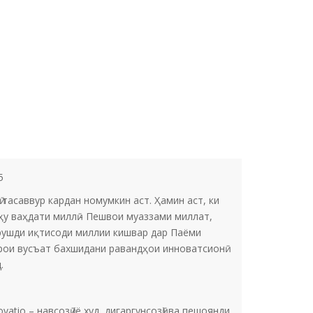
5
саввур кардан номумкин аст. Ҳамин аст, ки
у ваҳдати миллӣ - Пешвои муаззами миллат,
 рушди иқтисоди миллии кишвар дар Паёми
арои вусъат бахшидани равандҳои инноватсионӣ
.
io – навсозӣ (ё худ, дигаргунсозӣ) ва пешоянди