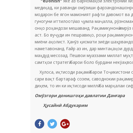
"eDonish"
яке аз барномаҳои электронии хи
медиҳад, ки раванди омӯзиши фарзандонашонро
модарон бе ягон мамоният рафти давомот ва д
гуногуни иттилоотӣ, аз ҷумла маҷалла, рӯзнома
онҳо роҳандози мешаванд. Рақамикунонӣ имрӯз 
аст. Бо вуҷуди ин пешравиҳо, роҳи рақамикунон
миёни аҳолист. Ҳанӯз қисмати зиёди шаҳрвандо
наметавонанд. Ғайр аз ин, дар минтақаҳои дур
маҳдуд месозад. Пешвои муаззами миллат муҳта
самтҳои стратегӣ барои боло бурдани некӯаҳво
Хулоса, иқтисоди рақамӣ барои Тоҷикистони с
сари вақт бартараф созем, саводнокии рақам
диҳем, то ин ки иқтисоди миллӣ ба марҳалаи си
Омӯзгори донишгоҳи давлатии Данғара
Ҳусайнӣ Абдукарим