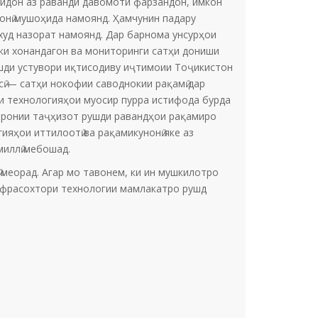
лидон аз раванди давомоти фарзандон, имкон
онӣ мушоҳида намоянд. Ҳамчунин падару
уд назорат намоянд. Дар барнома унсурҳои
роки хонандагон ва мониторинги сатҳи дониши
рушди устувори иқтисодиву иҷтимоии Тоҷикистон
осӣ — сатҳи нокофии саводнокии рақамӣ дар
ои технологияҳои муосир пурра истифода бурда
 гаронии таҷҳизот рушди равандҳои рақамиро
яҳои иттилоотӣ ва рақамикунонӣ яке аз
миллӣ мебошад.
меорад. Агар мо тавонем, ки ин мушкилотро
нфрасохтори технологии мамлакатро рушд