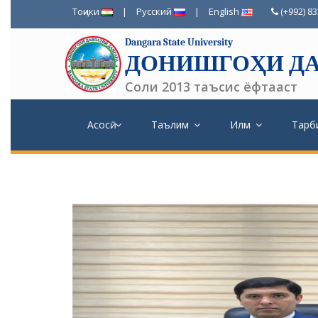
Тоҷики
|
Русский
|
English
(+992) 8
Dangara State University
ДОНИШГОҲИ ДА
Соли 2013 таъсис ёфтааст
Асосӣ
Таълим
Илм
Тарб