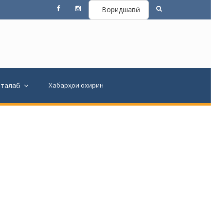
Воридшавӣ
вталаб
Хабарҳои охирин