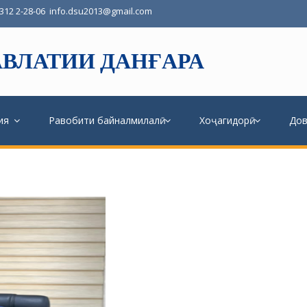
3312 2-28-06
info.dsu2013@gmail.com
ВЛАТИИ ДАНҒАРА
ия
Равобити байналмилалӣ
Хоҷагидорӣ
До