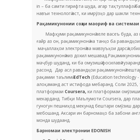
in – ба самти гирифта шуда, агар таҳтуллафзӣ 
навъи технологӣ аст, ки имрӯзҳо дар шакли тех
Рақами
кунонии соҳаи
маориф ва
система
Мафҳуми рақамикунонӣ хеле васеъ буда, аз ис
ғайр аз он, рақамикунонӣ на танҳо ба равандҳо
маҷаллаҳои электронӣ ва мавзуъҳои дарсӣ қоби
рақамикунонӣ низ дохил мешавад.Рақамикунони
маҷбур шуданд, ки ба омузишӣ фосилавӣ гузара
расонд. Дар асл равандҳои рақамикунонӣ пешта
рақамии таълимӣ
EdTech
(Education technology
алоқаманд аст истифода мебаранд. Соли 2025,
платформаи
Courserа,
ки платформаи омӯзиши 
мекарданд. Тибқи Маълумоти Coursera, дар пла
гуногун пешниҳод мекунад бештари омӯзиш дар с
мебошанд. Аксари ин барномаҳо ба забони англи
монда шудаанд.
Барномаи электронии EDONISH