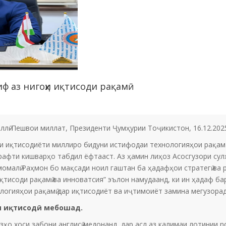
иф аз нигоҳи иқтисоди рақамӣ
ллӣ-Пешвои миллат, Президенти Ҷумҳурии Тоҷикистон, 16.12.202
тисодиёти миллиро бидуни истифодаи технологияҳои рақамӣ та
рафти кишварҳо табдил ёфтааст. Аз ҳамин лиҳоз Асосгузори сулҳ
омалӣ Раҳмон бо мақсади ноил гаштан ба ҳадафҳои стратегӣ ва
иқтисоди рақамӣ ва инноватсия” эълон намудаанд, ки ин ҳадаф б
огияҳои рақамӣ дар иқтисодиёт ва иҷтимоиёт замина мегузорад
и иқтисод
ӣ
мебошад.
оси забони англисӣ медонанд, дар асл аз калимаи лотинии novat