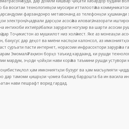
зматрасонӣ буда, дар дохили кишвар ҷиҳати хабардор будани во
 ба воситаи технологияҳои муосири иттилоотӣ ва коммуникатси
арсандузии фарзандонро метавонанд аз телефонҳои ҳушманди х
ҳои электронӣ, ҷадвали дарсҳои асосӣ ва иловагӣ, назорати ишти
на интихоби ихтиёрӣ, балки зарурати ногузир ва шарти асосии 
ӣ дар Тоҷикистон аз мушкилот низ холӣ нест. Яке аз монеаҳои ас
н, бахусус дар деҳот ва миёни наслҳои калонсол, аз имкониятҳ
даст суръати пасти интернет, норасоии инфрасохтори зарурӣ ва
рам Эмомалӣ Раҳмон борҳо таъкид кардаанд, ки рушди технологи
лии мардум, эҷоди ҷойҳои нави корӣ ва таъмини рушди устувори 
оҳибистиқлол ҳам имкониятҳои бузург ва ҳам масъулияти ҷиддӣ 
иро дар тамоми қишрҳои ҷомеа баланд бардошта ба ин васила и
фатан нави пешрафт ворид гардад.