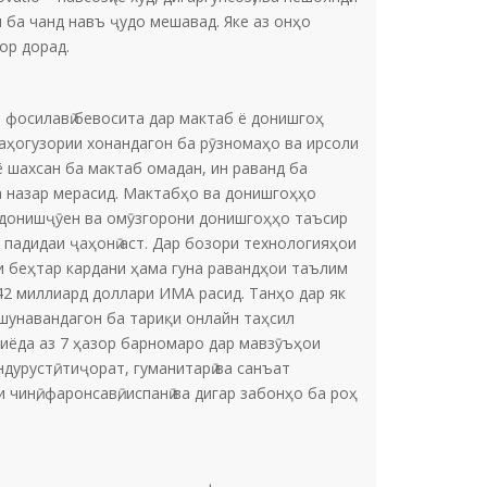
я ба чанд навъ ҷудо мешавад. Яке аз онҳо
ор дорад.
фосилавӣ бевосита дар мактаб ё донишгоҳ
 баҳогузории хонандагон ба рӯзномаҳо ва ирсоли
ё шахсан ба мактаб омадан, ин раванд ба
а назар мерасид. Мактабҳо ва донишгоҳҳо
, донишҷӯен ва омӯзгорони донишгоҳҳо таъсир
 падидаи ҷаҳонӣ аст. Дар бозори технологияҳои
ои беҳтар кардани ҳама гуна равандҳои таълим
2 миллиард доллари ИМА расид. Танҳо дар як
 шунавандагон ба тариқи онлайн таҳсил
зиёда аз 7 ҳазор барномаро дар мавзӯъҳои
дурустӣ, тиҷорат, гуманитарӣ ва санъат
инӣ, фаронсавӣ, испанӣ ва дигар забонҳо ба роҳ