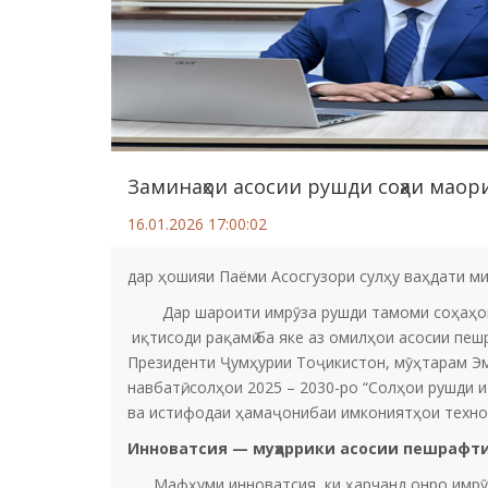
Заминаҳои асосии рушди соҳаи маор
16.01.2026 17:00:02
дар ҳошияи Паёми Асосгузори сулҳу ваҳдати ми
Дар шароити имрӯза рушди тамоми соҳаҳои иқ
иқтисоди рақамӣ ба яке аз омилҳои асосии пеш
Президенти Ҷумҳурии Тоҷикистон, мӯҳтарам Эм
навбатӣ, солҳои 2025 – 2030-ро “Солҳои рушди 
ва истифодаи ҳамаҷонибаи имкониятҳои технол
Инноватсия — муҳаррики асосии пешрафт
Мафҳуми инноватсия, ки ҳарчанд онро имрӯзҳо х