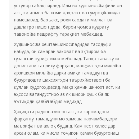
устувор сабақ гиранд. Илм ва худшиносӣ кафили он
аст, ки ҷомеа ба коми ҷаҳолат ва гумроҳӣ кашида
намешавад, баръакс, роҳи саодати миллат ва
давлатро нишон дода, барои ҷомеа қудрату
тавоноӣ ва пешрафту тарақиёт мебахшад.
Худшиносӣ ва хештаншиносӣ падидаи тасодуфӣ
набуда, он самараи заковат ва эҳтиром ба
гузаштаи пурифтихор мебошад. Танҳо тавассути
донистани таъриху фарҳанг, манфиатҳои миллӣ ва
арзишҳои миллӣ ва дарки амиқи тамаддун ва
бузургдошти шахсиятҳои таърихӣ метавон ба
қуллаи худогоҳӣ расид. Маҳз ҳамин шинохт аст, ки
эҳсоси ватандӯстиро аз як шиори хушк ба як
эътиқоди қалбӣ табдил медиҳад.
Ҳақиқати раднопазир он аст, ки саромадони
фарҳангу тамаддуни мо ҳамеша парчамбардори
маърифат ва ахлоқ буданд. Кам нест халқе дар
арсаи олам, ки мисли тоҷикон ҳамаи бузургонаш