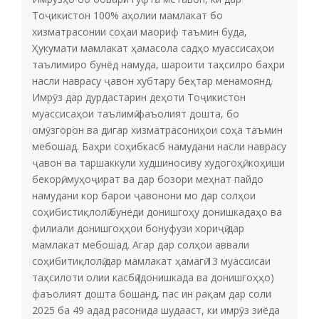
Тоҷикистон 100% аҳолии мамлакат бо
хизматрасонии соҳаи маориф таъмин буда,
Ҳукумати мамлакат ҳамасола садҳо муассисаҳои
таълимиро бунёд намуда, шароити таҳсилро баҳри
насли наврасу ҷавон хубтару беҳтар менамоянд.
Имрӯз дар дурдастарин деҳоти Тоҷикистон
муассисаҳои таълимӣ фаъолият дошта, бо
омӯзгорон ва дигар хизматрасониҳои соҳа таъмин
мебошад. Баҳри соҳибкасб намудани насли наврасу
ҷавон ва таршаккули худшиносиву худогоҳӣ, коҳиши
бекорӣ, муҳоҷират ва дар бозори меҳнат пайдо
намудани кор барои ҷавонони мо дар солҳои
соҳибистиқлолӣ бунёди донишгоҳу донишкадаҳо ва
филиали донишгоҳҳои бонуфузи хориҷӣ дар
мамлакат мебошад. Агар дар солҳои аввали
соҳибитиқлолӣ дар мамлакат ҳамагӣ 13 муассисаи
таҳсилоти олии касбӣ (донишкада ва донишгоҳҳо)
фаъолият дошта бошанд, пас ин рақам дар соли
2025 ба 49 адад расонида шудааст, ки имрӯз зиёда