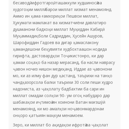
бесаводӣ, ифротгароӣ, ташаккули худшиносӣ ва
худогоҳии миллӣ барои миллат хизмат менамоянд.
Аммо ин ҳама ғамхориҳои Пешвои миллат,
Ҳукумати мамлакат ва хизматчиёни давлатиро
душманони бадхоҳи миллат Муҳиддин Кабирӣ,
Муҳаммадиқболи Садриддин, Ҳусейн Ашуров,
Шарофиддин Гадоев ва дигар ҳамаслакону
ҳамандешони беҳувияти худбохтаашон нодида
гирифта, дастовардҳои Тоҷикистонро, ки дар
ҳамаи соҳаҳо ба назар мерасанд, ба насли наврасу
ҷавон ночиз нишон медиҳанд. Иддае аз ҷавонони
мо, ки аз илму фан дур ҳастанд, таърихи на танҳо
чандҳазорсола балки таърихи 30 соли пеши худро
надониста, аз ҷаҳолату бадбахтии ба сари ин
миллат омадаи солҳои 90- ум огоҳ набударо дар
шабакаҳои иҷтимоӣ ин хоинони Ватан мағзшӯӣ
менамоянд, ки мо амалҳои ноҷавонмардонаи
онҳоро қатъиян маҳкум менамоем.
Зеро, ки миллат бо ақидаҳои ифротӣ ва ҷаҳолат