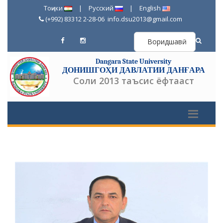
Тоҷики
|
Русский
|
English
(+992) 83312 2-28-06
info.dsu2013@gmail.com
Воридшавӣ
Dangara State University
ДОНИШГОҲИ ДАВЛАТИИ ДАНҒАРА
Соли 2013 таъсис ёфтааст