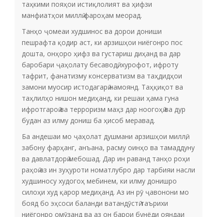
таҳкими пояҳои истиқлолият ва ҳифзи
манфиатҳои миллӣ фароҳам меорад.
Танҳо ҷомеаи худшинос ва дорои дониши
пешрафта қодир аст, ки арзишҳои ниёгонро пос
дошта, онҳоро ҳифз ва густариш диҳанд ва дар
баробари ҷаҳолату бесаводӣ, хурофот, ифроту
тафрит, фанатизму консерватизм ва таҳдидҳои
замони муосир истодагарӣ намоянд. Таҳқиқот ва
таҳлилҳо нишон медиҳанд, ки решаи ҳама гуна
ифротгароӣ ва терроризм маҳз дар ноогоҳӣ ва дур
будан аз илму дониш ба ҳисоб меравад.
Ба андешаи мо ҷаҳолат душмани арзишҳои миллӣ,
забону фарҳанг, анъана, расму оинҳо ва тамаддуну
ва давлатдорӣ мебошад. Дар ин раванд танҳо роҳи
раҳоӣ аз ин зуҳуроти номатлубро дар тарбияи насли
худшиносу худогоҳ мебинем, ки илму донишро
силоҳи худ қарор медиҳанд. Аз ин рӯ ҷавонони мо
бояд бо эҳсоси баланди ватандӯстӣ таърихи
ниёгонро омӯзанд ва аз он барои бунёди ояндаи