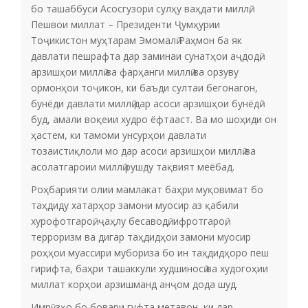
бо ташаббуси Асосгузори сулҳу ваҳдати миллӣ,
Пешвои миллат – Президенти Ҷумҳурии
Тоҷикистон муҳтарам Эмомалӣ Раҳмон ба як
давлати пешрафта дар заминаи сунатҳои аҷдодӣ,
арзишҳои миллӣ ва фарҳанги миллӣ ва орзуву
ормонҳои тоҷикон, ки баъди султаи бегонагон,
бунёди давлати миллӣ дар асоси арзишҳои бунёдӣ
буд, амали воқеии худро ёфтааст. Ва мо шоҳиди он
ҳастем, ки тамоми унсурҳои давлати
тозаистиқлоли мо дар асоси арзишҳои миллӣ ва
асолатгароии миллӣ рушду тақвият меёбад.
Роҳбарияти олии мамлакат баҳри муқовимат бо
таҳдиду хатарҳор замони муосир аз қабили
хурофотгароӣ, ҷаҳлу бесаводӣ, ифротгароӣ,
терроризм ва дигар таҳдидҳои замони муосир
роҳҳои муассири мубориза бо ин таҳдидҳоро пеш
гирифта, баҳри ташаккули худшиносӣ ва худогоҳии
миллат корҳои арзишманд анҷом дода шуд.
Имрӯзҳо бо бовари гуфта метавон, ки дар