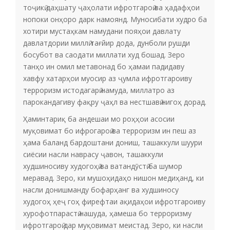
тоҷикӣ даҳшату ҷаҳолати ифротгароӣ ва ҳадафҳои
нопоки онҳоро дарк намоянд. Муносибати худро ба
хотири мустаҳкам намудани пояҳои давлату
давлатдории миллӣ тағйир дода, дунболи рушди
босубот ва саодати миллати худ бошад. Зеро
танҳо ин омил метавонад бо ҳамаи падидаву
хавфу хатарҳои муосир аз ҷумла ифротгароиву
терроризм истодагарӣ намуда, миллатро аз
парокандагиву фақру ҷаҳл ва нестшавӣ нигоҳ дорад.
Ҳаминтариқ ба андешаи мо роҳҳои асосии
муқовимат бо ифрогароӣ ва терроризм ин пеш аз
ҳама баланд бардоштани дониш, ташаккули шуури
сиёсии насли наврасу ҷавон, ташаккули
худшиносиву худогоҳӣ ва ватандӯстӣ ба шумор
меравад. Зеро, ки мушоҳидаҳо нишон медиҳанд, ки
насли донишманду бофарҳанг ва худшиносу
худогоҳ ҳеҷ гоҳ фирефтаи ақидаҳои ифротгароиву
хурофотпарастӣ нашуда, ҳамеша бо терроризму
ифротгароӣ дар муқовимат меистад. Зеро, ки насли