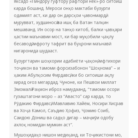
яксадо «Пиндору гуфтору рафтори нек»-ро ситоиш
карда бошанд. Мероси онҳо мактаби бузурги
одамият аст, ки дар он дарсҳои ҷавонмардӣ,
мурувват, худшиносӣ ва ишқ ба Ватан талқин
мешаванд. Ин осор на танҳо китоб, балки ҷавҳари
ҳастии маънавии мост, ки бар муқобили ҷаҳлу
бесаводӣ, ифроту тафрит ва буҳрони маънавӣ
нигаронида шудааст.
Бузургтарин шоҳкории адабиёти ҷаҳонӣ, ифтихори
тоҷикон ва тамоми форсизабонон “Шоҳнома” – и
ҳаким Абулқосим Фирдавсӣ, ки бо ситоиши ақлу
хирад оғоз мегардад. Чуноне, ки Пешвои миллат
Эмомалӣ Раҳмон иброз намудаанд, “тамоми осори
гузаштагони моро – аз “Авасто” сар карда, то
Рӯдакию Фирдавсӣ, Мавлавию Хайём, Носири Хисрав
ва Хоҷа Камол, Саъдию Ҳофиз, Ҷомию Соиб,
Саидою Дониш ва садҳо дигар – маҷмӯи одобу
ахлоқ номидан мумкин аст”.
Мушоҳидаҳо нишон медиҳанд, ки Тоҷикистони мо,