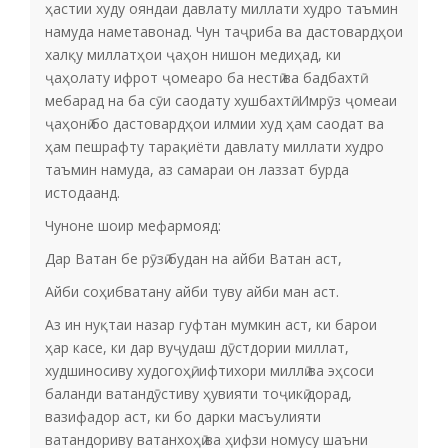
ҳастии худу ояндаи давлату миллати худро таъмин
намуда наметавонад. Чун таҷриба ва дастовардҳои
халқу миллатҳои ҷаҳон нишон медиҳад, ки
ҷаҳолату ифрот ҷомеаро ба нестӣ ва бадбахтӣ
мебарад на ба сӯи саодату хушбахтӣ. Имрӯз ҷомеаи
ҷаҳонӣ бо дастовардҳои илмии худ ҳам саодат ва
ҳам пешрафту тарақиёти давлату миллати худро
таъмин намуда, аз самараи он лаззат бурда
истодаанд.
Чуноне шоир мефармояд:
Дар Ватан бе рӯзӣ будан на айби Ватан аст,
Айби соҳибватану айби туву айби ман аст.
Аз ин нуқтаи назар гуфтан мумкин аст, ки барои
ҳар касе, ки дар вуҷудаш дӯстдории миллат,
худшиносиву худогоҳӣ, ифтихори миллӣ ва эҳсоси
баланди ватандӯстиву ҳувияти тоҷикӣ дорад,
вазифадор аст, ки бо дарки масъулияти
ватандориву ватанхоҳӣ ва ҳифзи номусу шаъни