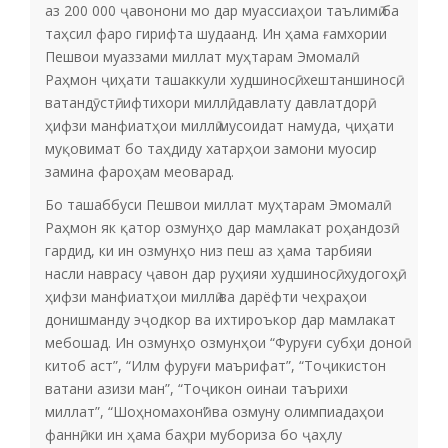
аз 200 000 ҷавонони мо дар муассиаҳои таълимӣ ба
таҳсил фаро гирифта шудаанд. Ин ҳама ғамхории
Пешвои муаззами миллат муҳтарам Эмомалӣ
Раҳмон ҷиҳати ташаккули худшиносӣ, хештаншиносӣ,
ватандӯстӣ, ифтихори миллӣ, давлату давлатдорӣ,
ҳифзи манфиатҳои миллӣ мусоидат намуда, ҷиҳати
муқовимат бо таҳдиду хатарҳои замони муосир
замина фароҳам меоварад.
Бо ташаббуси Пешвои миллат муҳтарам Эмомалӣ
Раҳмон як қатор озмунҳо дар мамлакат роҳандозӣ
гардид, ки ин озмунҳо низ пеш аз ҳама тарбияи
насли наврасу ҷавон дар руҳияи худшиносӣ, худогоҳӣ,
ҳифзи манфиатҳои миллӣ ва дарёфти чеҳраҳои
донишманду эҷодкор ва ихтироъкор дар мамлакат
мебошад. Ин озмунҳо озмунҳои “Фуруғи субҳи доноӣ
китоб аст”, “Илм фуруғи маърифат”, “Тоҷикистон
ватани азизи ман”, “Тоҷикон оинаи таърихи
миллат”, “Шоҳномахонӣ” ва озмуну олимпиадаҳои
фаннӣ, ки ин ҳама баҳри мубориза бо ҷаҳлу