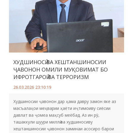
ХУДШИНОСӢ ВА ХЕШТАНШИНОСИИ
ҶАВОНОН ОМИЛИ МУҚОВИМАТ БО
ИФРОТГАРОӢ ВА ТЕРРОРИЗМ
26.03.2026 23:10:19
Худшиносии ҷавонон дар ҳама давру замон яке аз
масъалаҳои меҳварии ҳаёти иҷтимоиву сиёсии
давлат ва ҷомеа маҳсуб меёбад. Аз ин рӯ,
ташаккули шуури миллӣ ва худшиносиву
хештаншиносии ҷавонон заминаи асосиро барои