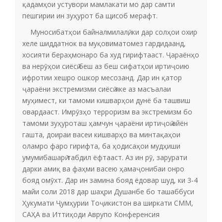
қадамҳои устувори мамлакати мо дар самти
пешгирии ин зуҳурот ба щисоб мерафт.
Муносибатҳои байналмилалӣ, ки дар солҳои охир
хеле шиддатнок ва муқовиматомез гардидаанд,
хосияти бераҳмонаро ба худ гирифтааст. Ҷараёнҳо
ва нерӯҳои сиёсӣ беш аз беш сифатҳои иртиҷоию
ифротии хешро ошкор месозанд. Дар ин қатор
ҷараёни экстремизми сиёсӣ яке аз масъалаи
муҳимест, ки тамоми кишварҳои дунё ба ташвиш
овардааст. Имрӯзҳо терроризм ва экстремизм бо
тамоми зуҳуроташ ҳамчун ҷараёни иртиҷоӣ айён
гашта, доираи васеи кишварҳо ва минтақаҳои
оламро фаро гирифта, ба ҳодисаҳои мудҳиши
умумибашарӣ табдил ёфтааст. Аз ин рӯ, зарурати
дарки амиқ ва фаҳми васею ҳамаҷонибаи онро
бояд омӯхт. Дар ин замина бояд ёдовар шуд, ки 3-4
майи соли 2018 дар шаҳри Душанбе бо ташаббуси
Ҳукумати Ҷумҳурии Тоҷикистон ва ширкати СММ,
САҲА ва Иттиҳоди Аврупо Конференсия