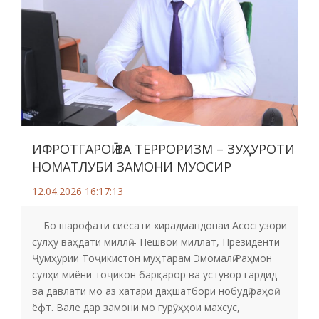
ИФРОТГАРОӢ ВА ТЕРРОРИЗМ – ЗУҲУРОТИ
НОМАТЛУБИ ЗАМОНИ МУОСИР
12.04.2026 16:17:13
Бо шарофати сиёсати хирадмандонаи Асосгузори
сулҳу ваҳдати миллӣ – Пешвои миллат, Президенти
Ҷумҳурии Тоҷикистон муҳтарам Эмомалӣ Раҳмон
сулҳи миёни тоҷикон барқарор ва устувор гардид
ва давлати мо аз хатари даҳшатбори нобудӣ раҳоӣ
ёфт. Вале дар замони мо гурӯҳҳои махсус,