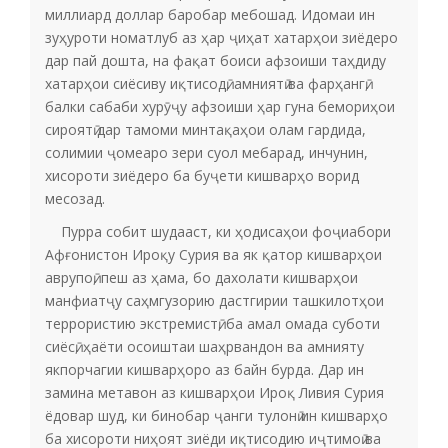
миллиард доллар баробар мебошад. Идомаи ин
зуҳуроти номатлуб аз ҳар ҷиҳат хатарҳои зиёдеро
дар пай дошта, на фақат боиси афзоиши таҳдиду
хатарҳои сиёсиву иқтисодӣ, амниятӣ ва фарҳангӣ,
балки сабаби хурӯҷу афзоиши ҳар гуна бемориҳои
сироятӣ дар тамоми минтақаҳои олам гардида,
солимии ҷомеаро зери суол мебарад, инчунин,
хисороти зиёдеро ба буҷети кишварҳо ворид
месозад.
Пурра собит шудааст, ки ҳодисаҳои фоҷиабори
Афғонистон Ироқу Сурия ва як қатор кишварҳои
аврупоӣ, пеш аз ҳама, бо дахолати кишварҳои
манфиатҷу саҳмгузорию дастгирии ташкилотҳои
террористию экстремистӣ, ба амал омада суботи
сиёсӣ, ҳаёти осоиштаи шаҳрвандон ва амнияту
якпорчагии кишварҳоро аз байн бурда. Дар ин
замина метавон аз кишварҳои Ироқ Ливия Сурия
ёдовар шуд, ки бинобар ҷанги тулонӣ ин кишварҳо
ба хисороти ниҳоят зиёди иқтисодию иҷтимоӣ ва