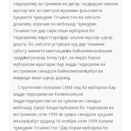
терроризму экстремизм ва дигар таҳдидҳои замони
муосир яке аз самтҳои муҳимми фаъолияти
Ҳукумати Ҷумҳурии Тоҷикистон ва сиёсати
дохиливу хориҷии он мебошад. Ҷумҳурии
Тоҷикистон дар сафи пеши мубориза бо
терроризму ифротгароӣ дар ҷаҳони муосир қарор
дошта, бо сиёсати устувори худ дар таъмини
суботу амнияти минтақавӣ ва байналмилалӣ саҳми
ҷиддӣ мегузорад. Бояд гуфт, ки имрӯз барои
муборизаи муштарак бар зидди терроризм ва
экстремизм санадҳои байналмилалӣ қабул ва
мавриди амал қарор доранд.
Стратегияи глобалии СММ оид ба мубориза бар
зидди терроризм ва Конвенсияҳои
зиддитеррористии он аз ҷумлаи ин санадҳо
мебошад. Ҳанӯз баҳри мубориза бо терроризм ва
экстремизм соли 1999 як зумра санадҳои ҳуқуқии
меъёрӣ қабул шуданд 16 ноябри соли 1999 Қонуни
Ҷумҳурии Тоҷикистон “Дар бораи мубориза бо