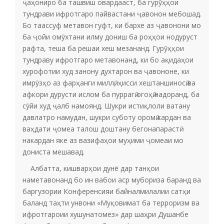
ҷаҳониро ба ташвиш овардааст, ба гурӯҳҳои
тундрави ифротгаро пайвастани ҷавонон мебошад.
Бо таассуф метавон гуфт, ки бархе аз ҷавонони мо
ба ҷойи омӯхтани илму дониш ба роҳҳои нодуруст
рафта, теша ба решаи хеш мезананд. Гурӯҳҳои
тундраву ифротгаро метавонанд, ки бо ақидаҳои
хурофотии худ занону духтарон ва ҷавононе, ки
имрӯзҳо аз фарҳанги миллӣ, ҳисси хештаншиносӣ ва
афкори дурусти ислом ба пуррагӣ огоҳӣ надоранд, ба
сӯйи худ ҷалб намоянд. Шукри истиқлоли ватану
давлатро намудан, шукри суботу оромӣ кардан ва
ваҳдати ҷомеа талош доштану бегонапарастӣ
накардан яке аз вазифаҳои муҳими ҷомеаи мо
дониста мешавад.
Албатта, кишварҳои дунё дар танҳои
наметавонанд бо ин вабои аср мубориза баранд ва
баргузории Конференсияи байналмилалии сатҳи
баланд таҳти унвони «Муқовимат ба терроризм ва
ифротгароии хушунатомез» дар шаҳри Душанбе