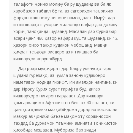
талафоти ҷонию молӣ рӯ ба рӯ шудаанд ва ба як
харобазор табдил ёфта, аз ёдгориҳои таърихию
фарҳангиаш ному нишоне намондааст. Имрӯз дар
ин кишварҳо шумораи миллонҳо нафар дар дохилу
хориҷ паноҳанда шудаанд. Масалан дар Сурия бар
асари ҷанг 460 ҳазор нафари кушта шудаанд, ки 12
ҳазори онҳо танҳо кӯдакон мебошанд. Мавҷи
ҳиҷрат теъдоди зиёдеро аз ин кишвар ба
кишварҳои аврупоӣ бурд.
Дар роҳи муҳоҷират дар баҳру уқёнусҳо ғарқ
шудани гурезаҳо, аз ҷумла занону кӯдаконро
наметавон нодида гирифт. Ин амалҳои нангине, ки
дар Ироқу Сурия сурат гирифта буд, дигар
кишварҳоро нигарон кардааст. Дар кишвари
ҳамсарҳади мо Афғонистон беш аз 40 сол аст, ки
ҷангҳои қавмию мазҳабӣ идома дорад ва масъалаи
мазкур аз ҷониби баъзе мақомоту коршиносон
таҳдид ба дӯрнамои таъмини амнияти Тоҷикистон
ҳисобида мешавад. Мубориза бар зидди