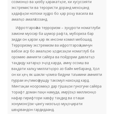
созмонҳо ва ҳизбу ҳаракатҳое, ки хусуссияти
экстремисти ва терористи доранд мехоҳанд
ҳадафҳои нопоки худро бо ҳар роҳу васила ва
амалҳо амалӣ созанд.
Ифротгароӣ ва терроризм – зуҳуроти номатлуби
замони муосир ба шумор рафта, мубориза бар
зидди он қарзи ҳар як инсони комил мебошад.
Терроризму экстремизм ва ифротгароӣ ҳамчун
вабои аср бо амалҳою ҳодисаҳои номатлуб ба
оромию амнияти сайёра ва пойдории давлатҳо
таҳдиду хатарҳо эҷод карда, амну осоиш ва
ваҳдати халқу миллатҳоро аз байн мебаранд. Ҳол
он ки ҳеҷ як шакли ҷомеа бидуни таъмини амнияти
пурраи иҷтимоӣ рушду такомул нахоҳад кард.
Минтақаи нооромиҳо дар гӯшаҳои гуногуни сайёра
торафт доман паҳн намуда, имрӯзҳо миллионҳо
нафар гирифтори хавфу таҳдид ва оташи
хонумонсӯзи ҷангу низоъҳо муҳоҷирати
швҳрвандон гардидаанд.