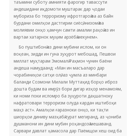
таъмини суботу амнияти фарогир тавассути
андешидани иқдомоти муштарак дар ҷодаи
мубориза бо терроризму ифротгароӣ ва аз байн
бурдани омилҳои дастгирии сиёсӣ, низомӣ ва
молиявии онҳо ҳамчун самти амалии раҳоӣ аз ин
вартаи хатарнок муҳим арзёбӣ мекунем».
Бо пуштибонӣ аз дини мубини ислом, ки он
воқеан, зидди ин гуна зуҳурот мебошад, Пешвои
миллат муҳтарам Эмомалӣ Раҳмон чунин баёни
андеша намудаанд: «Ман ин масъаларо дар
чорабиниҳои сатҳи олӣ, аз ҷумла аз минбари
баланди Созмони Милали Муттаҳид борҳо иброз
дошта будам ва имрӯз бори дигар изҳор менамоям,
ки номи поки исломро ба зуҳуроти даҳшатноку
нафратовари терроризм олуда кардан иштибоҳи
маҳз аст». Амалҳои ғаразноки онҳо, ки таҳти
шиорҳои диниву мазҳабӣ сурат мегиранд, аз ҷониби
душманони ин дини мубин роҳандозӣ мешаванд.
Сарвари давлат ҳамасола дар Паёмщои хеш оид ба