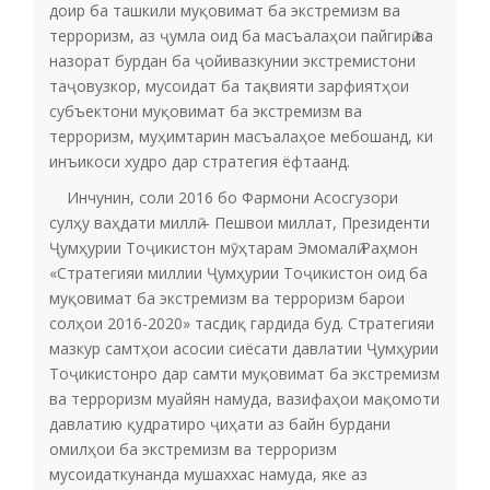
доир ба ташкили муқовимат ба экстремизм ва
терроризм, аз ҷумла оид ба масъалаҳои пайгирӣ ва
назорат бурдан ба ҷойивазкунии экстремистони
таҷовузкор, мусоидат ба тақвияти зарфиятҳои
субъектони муқовимат ба экстремизм ва
терроризм, муҳимтарин масъалаҳое мебошанд, ки
инъикоси худро дар стратегия ёфтаанд.
Инчунин, соли 2016 бо Фармони Асосгузори
сулҳу ваҳдати миллӣ – Пешвои миллат, Президенти
Ҷумҳурии Тоҷикистон мӯҳтарам Эмомалӣ Раҳмон
«Стратегияи миллии Ҷумҳурии Тоҷикистон оид ба
муқовимат ба экстремизм ва терроризм барои
солҳои 2016-2020» тасдиқ гардида буд. Стратегияи
мазкур самтҳои асосии сиёсати давлатии Ҷумҳурии
Тоҷикистонро дар самти муқовимат ба экстремизм
ва терроризм муайян намуда, вазифаҳои мақомоти
давлатию қудратиро ҷиҳати аз байн бурдани
омилҳои ба экстремизм ва терроризм
мусоидаткунанда мушаххас намуда, яке аз