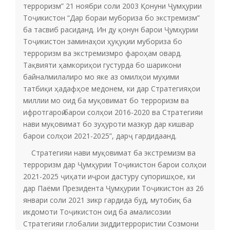
терроризм” 21 ноябри соли 2003 Қонуни Ҷумҳурии
Тоҷикистон “Дар бораи мубориза бо экстремизм”
ба тасвиб расиданд. Ин ду қонун барои Ҷумҳурии
Тоҷикистон заминаҳои ҳуқуқии мубориза бо
терроризм ва экстремизмро фароҳам овард.
Тақвияти ҳамкориҳои густурда бо шарикони
байналмилалиро мо яке аз омилҳои муҳими
татбиқи ҳадафҳое медонем, ки дар Стратегияҳои
миллии мо оид ба муқовимат бо терроризм ва
ифротгароӣ барои солҳои 2016-2020 ва Стратегияи
нави муқовимат бо зуҳуроти мазкур дар кишвар
барои солҳои 2021-2025”, дарҷ гардидаанд.
Стратегияи нави муқовимат ба экстремизм ва
терроризм дар Ҷумҳурии Тоҷикистон барои солҳои
2021-2025 ҷиҳати иҷрои дастуру супоришҳое, ки
дар Паёми Президента Ҷумҳурии Тоҷикистон аз 26
январи соли 2021 зикр гардида буд, мутобиқ ба
икдомоти Тоҷикистон оид ба амалисозии
Стратегияи глобалии зиддитеррористии Созмони