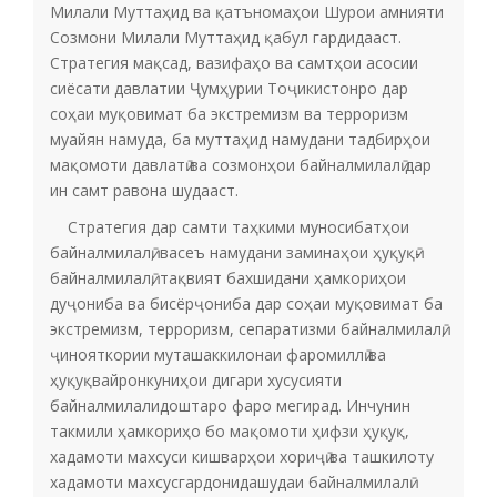
Милали Муттаҳид ва қатъномаҳои Шурои амнияти
Созмони Милали Муттаҳид қабул гардидааст.
Стратегия мақсад, вазифаҳо ва самтҳои асосии
сиёсати давлатии Ҷумҳурии Тоҷикистонро дар
соҳаи муқовимат ба экстремизм ва терроризм
муайян намуда, ба муттаҳид намудани тадбирҳои
мақомоти давлатӣ ва созмонҳои байналмилалӣ дар
ин самт равона шудааст.
Стратегия дар самти таҳкими муносибатҳои
байналмилалӣ, васеъ намудани заминаҳои ҳуқуқӣ-
байналмилалӣ, тақвият бахшидани ҳамкориҳои
дуҷониба ва бисёрҷониба дар соҳаи муқовимат ба
экстремизм, терроризм, сепаратизми байналмилалӣ,
ҷинояткории муташаккилонаи фаромиллӣ ва
ҳуқуқвайронкуниҳои дигари хусусияти
байналмилалидоштаро фаро мегирад. Инчунин
такмили ҳамкориҳо бо мақомоти ҳифзи ҳуқуқ,
хадамоти махсуси кишварҳои хориҷӣ ва ташкилоту
хадамоти махсусгардонидашудаи байналмилалӣ