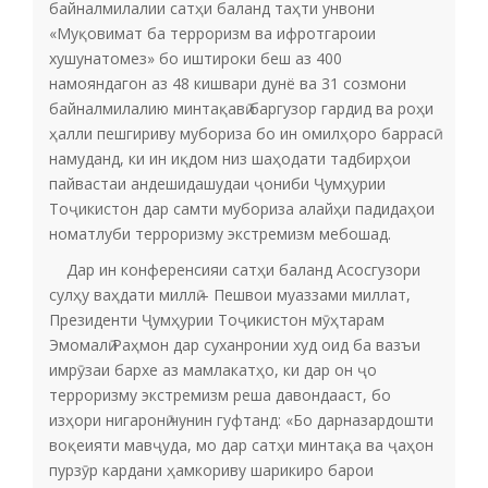
байналмилалии сатҳи баланд таҳти унвони
«Муқовимат ба терроризм ва ифротгароии
хушунатомез» бо иштироки беш аз 400
намояндагон аз 48 кишвари дунё ва 31 созмони
байналмилалию минтақавӣ баргузор гардид ва роҳи
ҳалли пешгириву мубориза бо ин омилҳоро баррасӣ
намуданд, ки ин иқдом низ шаҳодати тадбирҳои
пайвастаи андешидашудаи ҷониби Ҷумҳурии
Тоҷикистон дар самти мубориза алайҳи падидаҳои
номатлуби терроризму экстремизм мебошад.
Дар ин конференсияи сатҳи баланд Асосгузори
сулҳу ваҳдати миллӣ – Пешвои муаззами миллат,
Президенти Ҷумҳурии Тоҷикистон мӯҳтарам
Эмомалӣ Раҳмон дар суханронии худ оид ба вазъи
имрӯзаи бархе аз мамлакатҳо, ки дар он ҷо
терроризму экстремизм реша давондааст, бо
изҳори нигаронӣ чунин гуфтанд: «Бо дарназардошти
воқеияти мавҷуда, мо дар сатҳи минтақа ва ҷаҳон
пурзӯр кардани ҳамкориву шарикиро барои