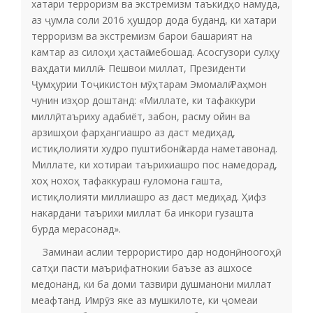
хатари терроризм ва экстремизм таъкидҳо намуда,
аз ҷумла соли 2016 ҳушдор дода буданд, ки хатари
терроризм ва экстремизм барои башарият на
камтар аз силоҳи ҳастаӣ мебошад. Асосгузори сулҳу
ваҳдати миллӣ – Пешвои миллат, Президенти
Ҷумҳурии Тоҷикистон мӯҳтарам Эмомалӣ Раҳмон
чунин изҳор доштанд: «Миллате, ки тафаккури
миллӣ, таъриху адабиёт, забон, расму ойин ва
арзишҳои фарҳангиашро аз даст медиҳад,
истиқлолияти худро пуштибонӣ карда наметавонад.
Миллате, ки хотираи таърихиашро пос намедорад,
хоҳ нохоҳ тафаккураш ғуломона гашта,
истиқлолияти миллиашро аз даст медиҳад. Ҳифз
накардани таърихи миллат ба инкори гузашта
бурда мерасонад».
Заминаи аслии террористиро дар нодонӣ, ноогоҳӣ,
сатҳи пасти маърифатнокии баъзе аз ашхосе
медонанд, ки ба доми тазвири душманони миллат
меафтанд. Имрӯз яке аз мушкилоте, ки ҷомеаи