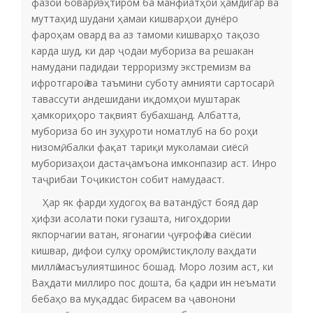
фазои боварӣ, эҳтиром ба манфиатҳои ҳамдигар ва
муттаҳид шудани ҳамаи кишварҳои дунёро
фароҳам овард ва аз тамоми кишварҳо тақозо
карда шуд, ки дар ҷодаи мубориза ва решакан
намудани падидаи терроризму экстремизм ва
ифротгароӣ ва таъмини суботу амнияти сартосарӣ
тавассути андешидани иқдомҳои муштарак
ҳамкориҳоро тақвият бубахшанд. Албатта,
мубориза бо ин зуҳуроти номатлуб на бо роҳи
низомӣ, балки фақат тариқи муколамаи сиёсӣ
муборизаҳои дастаҷамъона имконпазир аст. Инро
таҷрибаи Тоҷикистон собит намудааст.
Ҳар як фарди худогоҳ ва ватандӯст бояд дар
ҳифзи асолати поки гузашта, нигоҳдории
якпорчагии ватан, ягонагии ҷуғрофӣ ва сиёсии
кишвар, дифои сулҳу оромӣ, истиқлолу ваҳдати
миллӣ масъулиятшинос бошад. Моро лозим аст, ки
Ваҳдати миллиро пос дошта, ба қадри ин неъмати
бебаҳо ва муқаддас бирасем ва ҷавонони