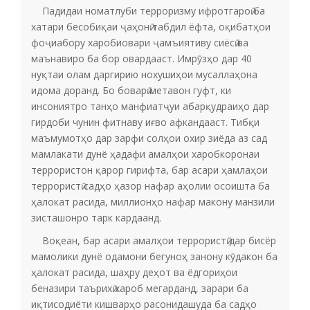
Падидаи номатлуби терроризму ифротгароӣ ба
хатари бесобиқаи ҷаҳонӣ табдил ёфта, оқибатҳои
фоҷиабору харобиовари ҷамъиятиву сиёсӣ ва
маънавиро ба бор овардааст. Имрӯзҳо дар 40
нуқтаи олам даргирию нохушиҳои мусаллаҳона
идома доранд. Бо боварӣ метавон гуфт, ки
инсониятро танҳо манфиатҷуи абарқудраиҳо дар
гирдоби чунин фитнаву иғво афкандааст. Тибқи
маъмумотҳо дар зарфи солҳои охир зиёда аз сад
мамлакати дунё ҳадафи амалҳои харобкоронаи
террористон қарор гирифта, бар асари ҳамлаҳои
террористӣ садҳо ҳазор нафар аҳолии осоишта ба
ҳалокат расида, миллионҳо нафар макону манзили
зисташонро тарк кардаанд.
Воқеан, бар асари амалҳои террористӣ дар бисёр
мамолики дунё одамони бегуноҳ занону кӯдакон ба
ҳалокат расида, шаҳру деҳот ва ёдгориҳои
беназири таърихӣ хароб мегарданд, зарари ба
иқтисодиёти кишварҳо расонидашуда ба садҳо