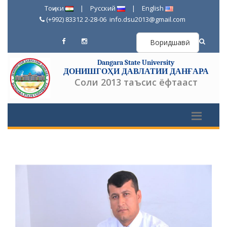
Тоҷики
|
Русский
|
English
(+992) 83312 2-28-06
info.dsu2013@gmail.com
Воридшавӣ
Dangara State University
ДОНИШГОҲИ ДАВЛАТИИ ДАНҒАРА
Соли 2013 таъсис ёфтааст