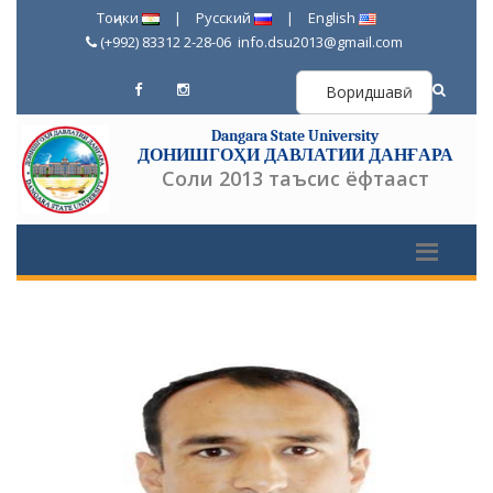
Тоҷики
|
Русский
|
English
(+992) 83312 2-28-06
info.dsu2013@gmail.com
Воридшавӣ
Dangara State University
ДОНИШГОҲИ ДАВЛАТИИ ДАНҒАРА
Соли 2013 таъсис ёфтааст