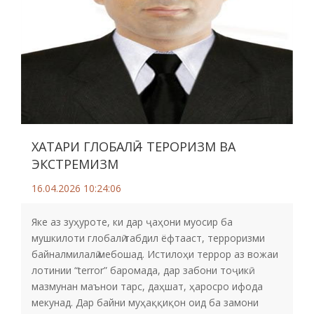
ХАТАРИ ГЛОБАЛӢ – ТЕРОРИЗМ ВА
ЭКСТРЕМИЗМ
16.04.2026 10:24:06
Яке аз зуҳуроте, ки дар ҷаҳони муосир ба
мушкилоти глобалӣ табдил ёфтааст, терроризми
байналмилалӣ мебошад. Истилоҳи террор аз вожаи
лотинии “terror” баромада, дар забони тоҷикӣ
мазмунан маънои тарс, даҳшат, ҳаросро ифода
мекунад. Дар байни муҳаққиқон оид ба замони