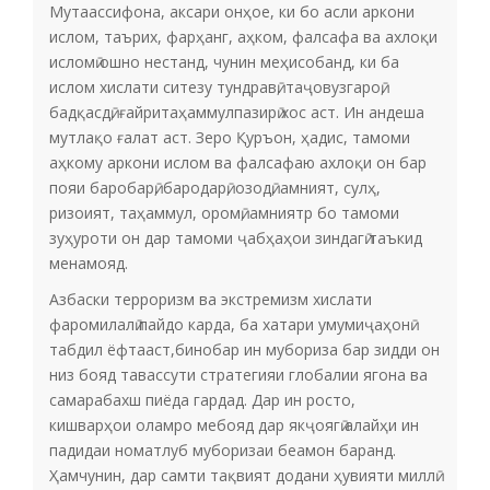
Мутаассифона, аксари онҳое, ки бо асли аркони
ислом, таърих, фарҳанг, аҳком, фалсафа ва ахлоқи
исломӣ ошно нестанд, чунин меҳисобанд, ки ба
ислом хислати ситезу тундравӣ, таҷовузгароӣ,
бадқасдӣ, ғайритаҳаммулпазирӣ хос аст. Ин андеша
мутлақо ғалат аст. Зеро Қуръон, ҳадис, тамоми
аҳкому аркони ислом ва фалсафаю ахлоқи он бар
пояи баробарӣ, бародарӣ, озодӣ, амният, сулҳ,
ризоият, таҳаммул, оромӣ, амниятр бо тамоми
зуҳуроти он дар тамоми ҷабҳаҳои зиндагӣ таъкид
менамояд.
Азбаски терроризм ва экстремизм хислати
фаромилалӣ пайдо карда, ба хатари умумиҷаҳонӣ
табдил ёфтааст,бинобар ин мубориза бар зидди он
низ бояд тавассути стратегияи глобалии ягона ва
самарабахш пиёда гардад. Дар ин росто,
кишварҳои оламро мебояд дар якҷоягӣ алайҳи ин
падидаи номатлуб муборизаи беамон баранд.
Ҳамчунин, дар самти тақвият додани ҳувияти миллӣ