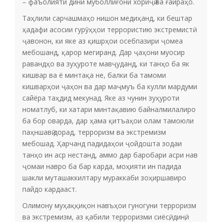
– фаъолияти дини муболлиғони хориҷӣ ва ғайраҳо.
Таҳлили сарчашмаҳо нишон медиҳанд, ки бештар
ҳадафи асосии гурӯҳҳои террористию экстремистӣ
ҷавонон, ки яке аз қишрҳои осебпазири ҷомеа
мебошанд, қарор мегиранд. Дар ҷаҳони муосир
равандҳо ва зуҳуроте мавҷуданд, ки танҳо ба як
кишвар ва ё минтақа не, балки ба тамоми
кишварҳои ҷаҳон ва дар маҷмуъ ба кулли мардуми
сайёра таҳдид мекунад. Яке аз чунин зуҳуроти
номатлуб, ки хатари минтақавию байналмилалиро
ба бор оварда, дар ҳама қитъаҳои олам тамоюли
паҳншавӣ дорад, терроризм ва экстремизм
мебошад. Ҳарчанд падидаҳои ҷойдошта зодаи
танҳо ин аср нестанд, аммо дар баробари асри нав
ҷомаи навро ба бар карда, моҳияти ин падида
шакли муташаккилтару мураккаби зоҳиршавиро
пайдо кардааст.
Олимону муҳаққиқон навъҳои гуногуни терроризм
ва экстремизм, аз қабили терроризми сиёсӣ, динӣ,