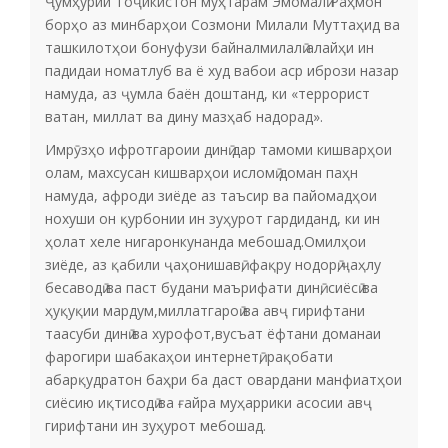
Ҷумҳурии Тоҷикистон муҳтарам Эмомалӣ Раҳмон
борҳо аз минбарҳои Созмони Милали Муттаҳид ва
ташкилотҳои бонуфузи байналмилалӣ алайҳи ин
падидаи номатлуб ва ё худ вабои аср ибрози назар
намуда, аз ҷумла баён доштанд, ки «террорист
ватан, миллат ва дину мазҳаб надорад».
Имрӯзҳо ифротгароии динӣ дар тамоми кишварҳои
олам, махсусан кишварҳои исломӣ доман паҳн
намуда, афроди зиёде аз таъсир ва пайомадҳои
нохуши он қурбонии ин зуҳурот гардиданд, ки ин
ҳолат хеле нигаронкунанда мебошад.Омилҳои
зиёде, аз қабили ҷаҳонишавӣ, фақру нодорӣ,ҷаҳлу
бесаводӣ ва паст будани маърифати динӣ, сиёсӣ ва
ҳуқуқии мардум,миллатгароӣ ва авҷ гирифтани
таасуби динӣ ва хурофот,вусъат ёфтани доманаи
фарогири шабакаҳои интернетӣ, рақобати
абарқудратон баҳри ба даст овардани манфиатҳои
сиёсию иқтисодӣ ва ғайра муҳаррики асосии авҷ
гирифтани ин зуҳурот мебошад.