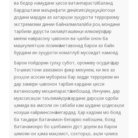
ва бедор намудани ҳисси ватанпарастӣ, баланд
бардоштани маърифати динӣ, сиёсӣ, ҳуқуқӣ, огоҳи
додани мардум аз хатарҳои зуҳуроти терроризму
экстремизми динии байналмилалӣ, ба роҳ мондани
тарбияи дурусти оилавӣ, ташвиқи илмомӯзӣ дар
миёни наврасону ҷавонон ва ҷалби онон ба
машғулиятҳои лозимӣ метавонад барои аз байн
бурдани ин зуҳуроти номатлуб мусоидат намояд.
Барои пойдории сулҳу субот, оромиву осудагӣ дар
Тоҷикистони азизамон фикр мекунем, ки яке аз
роҳҳои асосии мубориза бар зидди терроризм ин
дар замири ҷавонон тарбия кардани ҳисси
ватанхоҳиву меҳанпарастӣ мебошад. Инчунин, дар
муассисаҳои таълимӣ ҷорӣ кардани дарсҳои одоби
ҳамида ва амсоли он сабаби кам шудани ҳодисаҳои
нохуши ғайриинсонӣ мегардад. Ҳар кадоми мо бояд
ба тақдири Ватанамон бепарво набошем, бояд
Ватанамонро бо қалбамон дӯст дорем ва барои
ҳимояи он ҳама мақомот, сохторҳо, аҳли ҷомеа