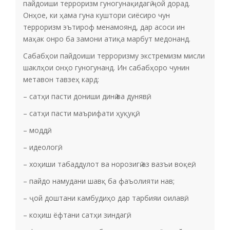
пайдоиши терроризм гуногунақидагӣ ҷой дорад.
Онҳое, ки ҳама гуна куштори сиёсиро чун
терроризм эътироф менамоянд, дар асоси ин
маҳак онро ба замони атиқа марбут медонанд.
Сабабҳои пайдоиши терроризму экстремизм мисли
шаклҳои онҳо гуногунанд. Ин сабабҳоро чунин
метавон тавзеҳ кард:
– сатҳи пасти дониши динӣ ва дунявӣ;
– сатҳи пасти маърифати ҳуқуқӣ;
– моддӣ;
– идеологӣ;
– хоҳиши табаддулот ва норозигӣ аз вазъи воқеӣ;
– пайдо намудани шавқ ба фаъолияти нав;
– ҷой доштани камбудиҳо дар тарбияи оилавӣ;
– коҳиш ёфтани сатҳи зиндагӣ;