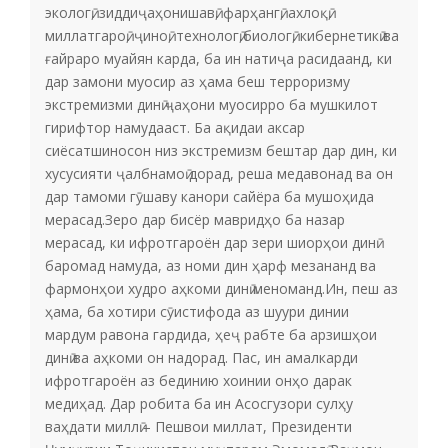
экологӣ, зиддиҷаҳонишавӣ, фарҳангӣ, ахлоқӣ,
миллатгароӣ, ҷиноӣ, технологӣ,биологӣ, кибернетикӣ ва
ғайраро муайян карда, ба ин натиҷа расидаанд, ки
дар замони муосир аз ҳама беш терроризму
экстремизми динӣ ҷаҳони муосирро ба мушкилот
гирифтор намудааст. Ба ақидаи аксар
сиёсатшиносон низ экстремизм бештар дар дин, ки
хусусияти ҷалбнамоӣ дорад, реша медавонад ва он
дар тамоми гӯшаву канори сайёра ба мушоҳида
мерасад.Зеро дар бисёр мавридҳо ба назар
мерасад, ки ифротгароён дар зери шиорҳои динӣ
баромад намуда, аз номи дин ҳарф мезананд ва
фармонҳои худро аҳкоми динӣ меноманд.Ин, пеш аз
ҳама, ба хотири сӯистифода аз шуури динии
мардум равона гардида, ҳеҷ рабте ба арзишҳои
динӣ ва аҳкоми он надорад. Пас, ин амалкарди
ифротгароён аз бединию хоинии онҳо дарак
медиҳад. Дар робита ба ин Асосгузори сулҳу
ваҳдати миллӣ – Пешвои миллат, Президенти