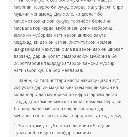
мавриди назарро ба вуҷуд оварда, ҳалу фасли онро
мушкил менамояд. Дар ҳоле, ки давлат бо
мақомотҳои ҳифзи ҳуқуқу тартибот болои ин
масъала кор карда, муборизаи доимӣ мебаранд,
аммо ин мубориза натиҷаҳои дилхоҳ вақте
медиҳад, ки дар он ҳамаи институтҳои ҷомеаи
шаҳрвандӣ ва махсусан оила ва занон дар он ширкат
варзанд, дар ин ҳолат самаранокии мубориза бо
ифротгароӣ ва таҳдиду хатарҳои замони муосир
натиҷаҳои хуб ба бор меоварад.
Занон, ки тарбиятгари насли наврасу ҷавон аст,
имрӯз мо дар ин мақола мехоҳем нақши занон ва
модаронро дар мубориза бо ифротгароӣ ва дигар
таҳдидҳои замони муосир таҳлил намоем. Зеро, ки
бо чанд далел метавон нақши занонро дар
мубориза бо ифротагоӣ ва терроризм таъкид намуд:
1. Занон ҳамчун субъекти пешгирии ибтидоии
тундгароӣ ва ифротгароӣ дар ҷамъият.