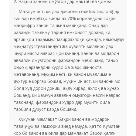
2. Нақши занони омӯзгор дар мактаб ва ҷомеа.
Маълум аст, ки дар даврони соҳибистиқлолӣ дар
кишвар имрӯзҳо зиёда аз 70% кормандони соҳаи
маорифро занон ташкил медиҳанд. Онҳо дар
раванди таълиму тарбия имконият доранд, ки
арзишҳои таҳаммулпазирӣ, ахлоқи ҳамида, илмомӯзӣ,
меҳнатдӯстӣ, ватандӯстӣ ва ҳувияти миллиро дар
шуури насли наврас ҷой кунанд. Занон ва модарон
аввалин омӯзгорони фарзандон мебошанд, танҳо
онҳо фарзандони худро ба жарфӣ шинохта
метавонанд. Муҳим нест, ки занон муаллима ё
духтур ё коргар бошад, муҳим ин аст, ки занони мо
бояд худ дорои дониш, ақлу хирад, ахлоқ ва ҳунар
бошанд, ки ҳамчун аввалин омӯзгори насли наврас
тавонанд, фарзандони худро дар муҳити оила
тарбияи дурӯст карда бошанд.
Ҳукумаи мамлакат баҳри занон ва модарон
таваҷҷӯҳ ва ғамхории зиёд намуда, ҳатто Кумитаи
кор бо занон ва оила дар мамлакат барои ҳалли