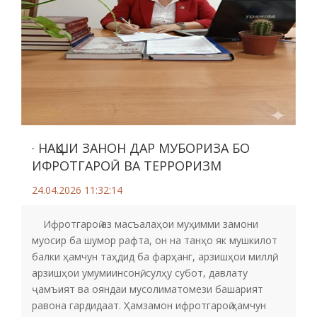
· НАҚШИ ЗАНОН ДАР МУБОРИЗА БО
ИФРОТГАРОӢ ВА ТЕРРОРИЗМ
24.04.2026 11:32:14
Ифротгароӣ аз масъалаҳои муҳимми замони
муосир ба шумор рафта, он на танҳо як мушкилот
балки ҳамчун таҳдид ба фарҳанг, арзишҳои миллӣ,
арзишҳои умумиинсонӣ, сулҳу субот, давлату
ҷамъият ва ояндаи мусолиматомези башарият
равона гардидаат. Ҳамзамон ифротгароӣ ҳамчун