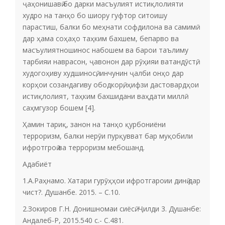
ҷаҳонишавӣ бо дарки масъулият истиқлолияти
худро на танҳо бо шиору гуфтор ситоишу
парастиш, балки бо меҳнати софдилона ва самимӣ
дар ҳама соҳаҳо таҳким бахшем, бепарво ва
масъулиятношинос набошем ва барои таълиму
тарбияи наврасон, ҷавонон дар рӯҳияи ватандӯстӣ,
худогоҳиву худшиносӣ, инчунин ҷалби онҳо дар
корҳои созандагиву ободкорӣ, ҳифзи дастовардҳои
истиқлолият, таҳким бахшидани ваҳдати миллӣ
саҳмгузор бошем [4].
Ҳамин тариқ, занон на танҳо қурбониёни
терроризм, балки нерӯи пурқувват бар муқобили
ифротгроӣ ва терроризм мебошанд.
Адабиёт
1.А.Раҳнамо. Хатари гурӯҳҳои ифротгароии динӣ дар
чист?. Душанбе. 2015. – С.10.
2.Зокиров Г.Н. Донишномаи сиёсӣ. Ҷилди 3. Душанбе:
Андалеб-Р, 2015.540 с.- С.481.