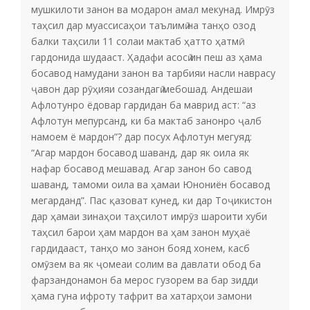
мушкилоти занон ва модарон амал мекунад. Имрӯз
таҳсил дар муассисаҳои таълимӣ на танҳо озод
балки таҳсили 11 солаи мактаб ҳатто ҳатмӣ
гардонида шудааст. Ҳадафи асосӣ ин пеш аз ҳама
босавод намудани занон ва тарбияи насли наврасу
ҷавон дар рӯҳияи созандагӣ мебошад. Андешаи
Афлотунро ёдовар гардидан ба маврид аст: “аз
Афлотун мепурсанд, ки ба мактаб занонро ҷалб
намоем ё мардон”? дар посух Афлотун мегуяд:
“Агар мардон босавод шаванд, дар як оила як
нафар босавод мешавад. Агар занон бо савод
шаванд, тамоми оила ва ҳамаи Юнониён босавод
мегарданд”. Пас қазоват кунед, ки дар Тоҷикистон
дар ҳамаи зинаҳои таҳсилот имрӯз шароити хуби
таҳсил барои ҳам мардон ва ҳам занон муҳаё
гардидааст, танҳо мо занон бояд хонем, касб
омӯзем ва як ҷомеаи солим ва давлати обод ба
фарзандонамон ба мерос гузорем ва бар зидди
ҳама гуна ифроту тафрит ва хатарҳои замони