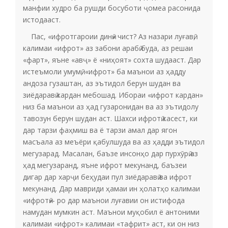
манфии худро ба рушди босуботи ҷомеа расонида
истодааст.
Пас, «ифротгароии динӣ» чист? Аз назари луғавӣ,
калимаи «ифрот» аз забони арабӣ буда, аз решаи
«фарт», яъне «авҷ» ё «ниҳоят» сохта шудааст. Дар
истеъмоли умумӣ, «ифрот» ба маънои аз ҳадду
андоза гузаштан, аз эътидол берун шудан ва
зиёдаравӣ кардан мебошад. Ибораи «ифрот кардан»
низ ба маънои аз ҳад гузаронидан ва аз эътидолу
тавозун берун шудан аст. Шахси ифротӣ касест, ки
дар тарзи фаҳмиш ва ё тарзи амал дар ягон
масъала аз меъёри қабулшуда ва аз ҳадди эътидол
мегузарад. Масалан, баъзе инсонҳо дар пурхӯрӣ аз
ҳад мегузаранд, яъне ифрот мекунанд, баъзеи
дигар дар харҷи беҳудаи пул зиёдаравӣ ва ифрот
мекунанд. Дар мавриди ҳамаи ин ҳолатҳо калимаи
«ифротӣ»- ро дар маънои луғавии он истифода
намудан мумкин аст. Маънои муқобил ё антоними
калимаи «ифрот» калимаи «тафрит» аст, ки он низ