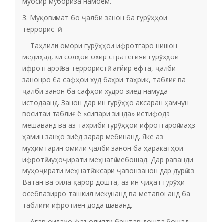
муосир мубориза намоем.
3. Муқовимат бо ҷалби занон ба гурӯҳҳои
террористӣ
Таҳлили омори гурӯҳҳои ифротгаро нишон
медиҳад, ки солҳои охир стратегияи гурӯҳҳои
ифротгароӣ ва террористӣ тағйир ёфта, ҷалби
занонро ба сафҳои худ баҳри таҳрик, таблиғ ва
ҷалби занон ба сафҳои худро зиёд намуда
истодаанд. Занон дар ин гурӯҳҳо аксаран ҳамчун
воситаи таблиғ ё «сипари зинда» истифода
мешаванд ва аз тахриби гурӯҳҳои ифротгароӣ маҳз
ҳамин занҳо зиёд зарар мебинанд. Яке аз
муҳимтарин омили ҷалби занон ба ҳаракатҳои
ифротӣ муҳоҷирати меҳнатӣ мебошад. Дар раванди
муҳоҷирати меҳнатӣ аксари ҷавонзанон дар дурӣ аз
Ватан ва оила қарор дошта, аз ин ҷиҳат гурӯҳи
осебпазирро ташкил мекунанд ва метавонанд ба
таблиғи ифротиён дода шаванд.
Агар оилаҳо фаъолияти бештар дошта бошад,