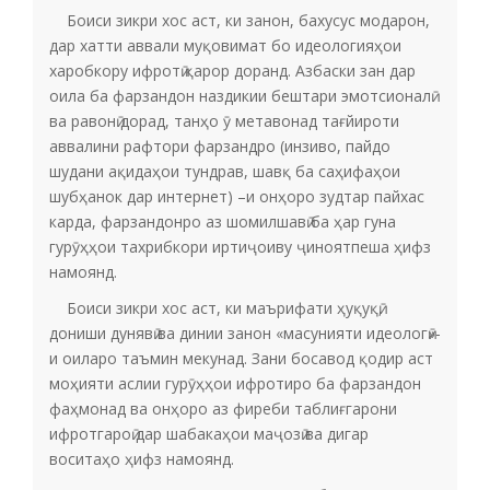
Боиси зикри хос аст, ки занон, бахусус модарон,
дар хатти аввали муқовимат бо идеологияҳои
харобкору ифротӣ қарор доранд. Азбаски зан дар
оила ба фарзандон наздикии бештари эмотсионалӣ
ва равонӣ дорад, танҳо ӯ метавонад тағйироти
аввалини рафтори фарзандро (инзиво, пайдо
шудани ақидаҳои тундрав, шавқ ба саҳифаҳои
шубҳанок дар интернет) –и онҳоро зудтар пайхас
карда, фарзандонро аз шомилшавӣ ба ҳар гуна
гурӯҳҳои тахрибкори иртиҷоиву ҷиноятпеша ҳифз
намоянд.
Боиси зикри хос аст, ки маърифати ҳуқуқӣ,
дониши дунявӣ ва динии занон «масунияти идеологӣ»-
и оиларо таъмин мекунад. Зани босавод қодир аст
моҳияти аслии гурӯҳҳои ифротиро ба фарзандон
фаҳмонад ва онҳоро аз фиреби таблиғгарони
ифротгароӣ дар шабакаҳои маҷозӣ ва дигар
воситаҳо ҳифз намоянд.