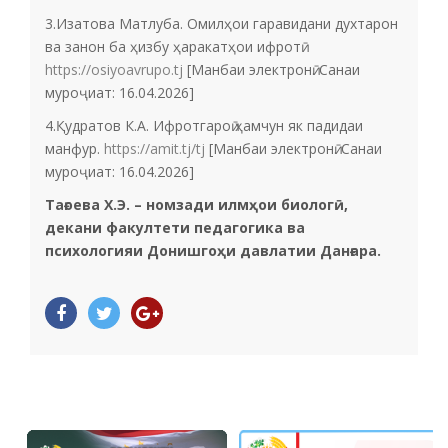
3.Изатова Матлуба. Омилҳои гаравидани духтарон
ва занон ба ҳизбу ҳаракатҳои ифротӣ
https://osiyoavrupo.tj
[Манбаи электронӣ. Санаи
муроҷиат: 16.04.2026]
4.Қудратов К.А. Ифротгароӣ ҳамчун як падидаи
манфур.
https://amit.tj/tj
[Манбаи электронӣ. Санаи
муроҷиат: 16.04.2026]
Тағоева Х.Э. – номзади илмҳои биологӣ,
декани факултети педагогика ва
психологияи Донишгоҳи давлатии Данғара.