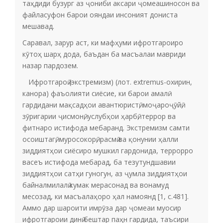
таҳдиди бузург аз ҷониби аксари ҷомеашиносон ва
файласуфон барои ояндаи инсоният дониста
мешавад.
Саравал, зарур аст, ки мафҳуми ифротгароиро
кӯтоҳ шарҳ дода, баъдан ба масъалаи мавриди
назар пардозем.
Ифротгароӣ (экстремизм) (лот. extremus-охирин,
канора) фаъолияти сиёсие, ки барои амалӣ
гардидани мақсадҳои авантюристӣ, моҷароҷӯйӣ,
зӯригарии ҷисмонӣ, услубҳои ҳарбӣ, террор ва
фитнаро истифода мебаранд. Экстремизм самти
осоиштагӣ, муросокорӣ, расмӣ ва қонунии ҳалли
зиддиятҳои сиёсиро мушкил гардонида, террорро
васеъ истифода мебарад, ба тезутундшавии
зиддиятҳои сатҳи гуногун, аз ҷумла зиддиятҳои
байналмилалӣ кумак мерасонад ва вонамуд
месозад, ки масъалаҳоро ҳал намоянд [1, с.481].
Аммо дар шароити имрӯза дар ҷомеаи муосир
ифротгароии динӣ бештар паҳн гардида, таъсири