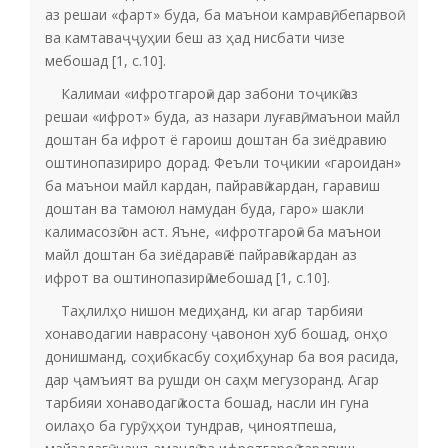
аз решаи «фарт» буда, ба маънои камравӣ, бепарвоӣ
ва камтаваҷҷуҳии беш аз ҳад нисбати чизе
мебошад [1, с.10].
Калимаи «ифротгароӣ» дар забони тоҷикӣ аз
решаи «ифрот» буда, аз назари луғавӣ, маънои майл
доштан ба ифрот ё гароиш доштан ба зиёдравию
оштинопазириро дорад. Феъли тоҷикии «гароидан»
ба маънои майл кардан, пайравӣ кардан, гаравиш
доштан ва тамоюл намудан буда, гаро» шакли
калимасозӣ он аст. Яъне, «ифротгароӣ» ба маънои
майл доштан ба зиёдаравӣ ё пайравӣ кардан аз
ифрот ва оштинопазирӣ мебошад [1, с.10].
Таҳлилҳо нишон медиҳанд, ки агар тарбияи
хонаводагии наврасону ҷавонон хуб бошад, онҳо
донишманд, соҳибкасбу соҳибҳунар ба воя расида,
дар ҷамъият ва рушди он саҳм мегузоранд. Агар
тарбияи хонаводагӣ коста бошад, насли ин гуна
оилаҳо ба гурӯҳҳои тундрав, ҷиноятпеша,