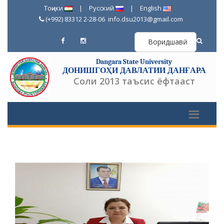
Тоҷики
|
Русский
|
English
(+992) 83312 2-28-06
info.dsu2013@gmail.com
Воридшавӣ
Dangara State University
ДОНИШГОҲИ ДАВЛАТИИ ДАНҒАРА
Соли 2013 таъсис ёфтааст