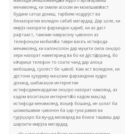
майзадагӣ, нашъамандӣ ва ифротгароӣ гаравиш
менамоянд, ки омили асосии ин моилшавӣ паст
будани сатҳи дониш, тарбияи нодурӯст ва
беназоратии волидон сабаб мегардад. Дар ҳоле, ки
имрӯз назорати фарзандон қариб, ки аз даст
рафтааст, тамоми наврасону ҷавонон аз
телефонҳои мобилӣ ба таври васеъ истифода
менамоянд, ки калонсолон дар муҳити оила онҳоро
зери назорат намегиранд ва бо ки дӯстӣ доранд, бо
кӣ тариқи телефон то соати чанд дар алоқа
мебошанд, суолест бе ҷавоб. Кам аст волидоне, ки
дӯстони ҳузуриву маҷозии фарзандони худро
донанд, шабакаҳои интернетии
истифодамекардагии онҳоро назорат намоянд, аз
кадом воситаҳои интернетӣ бо кадом мақсад
истифода менамоянд, воқиф бошанд, ин ҳолат ба
шомилшавии ҷавонон ба ҳар гуна равия ва
гурӯҳҳоро ба вуҷуд меоварад ва боиси ташвиш дар
шароити имрӯза мегардад.
Ин ҳама гуфтаҳои боло муҳиммияти мавзуи