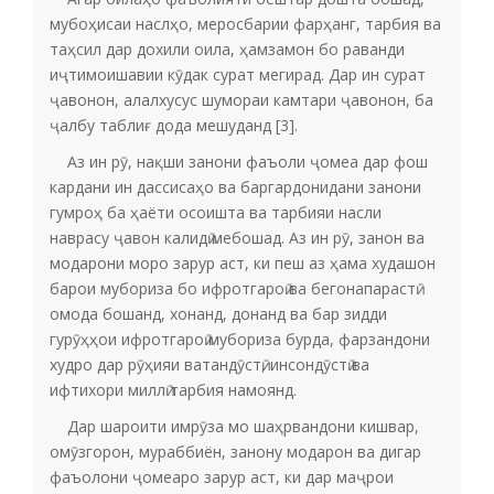
мубоҳисаи наслҳо, меросбарии фарҳанг, тарбия ва
таҳсил дар дохили оила, ҳамзамон бо раванди
иҷтимоишавии кӯдак сурат мегирад. Дар ин сурат
ҷавонон, алалхусус шумораи камтари ҷавонон, ба
ҷалбу таблиғ дода мешуданд [3].
Аз ин рӯ, нақши занони фаъоли ҷомеа дар фош
кардани ин дассисаҳо ва баргардонидани занони
гумроҳ ба ҳаёти осоишта ва тарбияи насли
наврасу ҷавон калидӣ мебошад. Аз ин рӯ, занон ва
модарони моро зарур аст, ки пеш аз ҳама худашон
барои мубориза бо ифротгароӣ ва бегонапарастӣ
омода бошанд, хонанд, донанд ва бар зидди
гурӯҳҳои ифротгароӣ мубориза бурда, фарзандони
худро дар рӯҳияи ватандӯстӣ, инсондӯстӣ ва
ифтихори миллӣ тарбия намоянд.
Дар шароити имрӯза мо шаҳрвандони кишвар,
омӯзгорон, мураббиён, занону модарон ва дигар
фаъолони ҷомеаро зарур аст, ки дар маҷрои