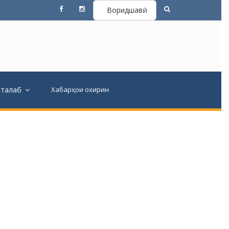
Воридшавӣ
вталаб
Хабарҳои охирин