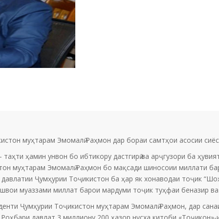
стон муҳтарам Эмомалӣ Раҳмон дар бораи самтҳои асосии сиёсати
аҳти ҳамин унвон бо ибтикору дастгирӣ ва арҷгузори ба ҳувияти
тон муҳтарам Эмомалӣ Раҳмон бо мақсади шиносоии миллати ба
и давлатии Ҷумҳурии Тоҷикистон ба ҳар як хонаводаи тоҷик “Шо
ешвои муаззами миллат барои мардуми тоҷик туҳфаи беназир ва
енти Ҷумҳурии Тоҷикистон муҳтарам Эмомалӣ Раҳмон, дар санаи
и Роҳбари давлат 3 миллиону 200 ҳазор нусха китоби «Тоҷикон