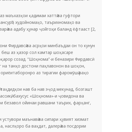
з маъхазҳои қадимаи хаттӣ ва гуфтори
ансурӣ”, худойномаҳо, таърихномаҳо ва
арӣ ва адабу ҳунар ҷойгоҳи баланд ёфтааст [2,
ни Фирдавсӣ ва асрҳои минбаъдаи он то кунун
и беш аз ҳазор сол камтар шоҳасаре
қарор созад. “Шоҳнома”-и беназири Фирдавсӣ
г на танҳо достони паҳлавонон ва шоҳон,
и ориёитаборонро аз тирагии фаромӯшӣ раҳо
таҳдидҳои нав ба нав эҷод мекунад, бозгашт
ассикӣ, бахусус «Шоҳнома»-и ҷовидона ва
ари безавол ойинаи равшани таърих, фарҳанг,
устувори маънавӣ ва сипари ҳувият хизмат
, наслҳоро ба ваҳдат, далерӣ ва посдории