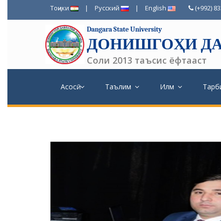
Тоҷики
|
Русский
|
English
(+992) 8
Dangara State University
ДОНИШГОҲИ ДА
Соли 2013 таъсис ёфтааст
Асосӣ
Таълим
Илм
Тарб