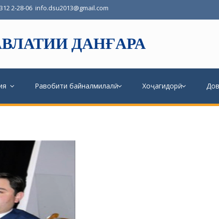
3312 2-28-06
info.dsu2013@gmail.com
ВЛАТИИ ДАНҒАРА
ия
Равобити байналмилалӣ
Хоҷагидорӣ
До