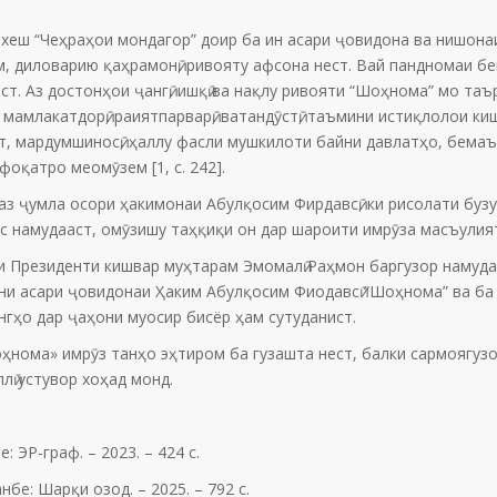
еш “Чеҳраҳои мондагор” доир ба ин асари ҷовидона ва нишонаи
, диловарию қаҳрамонӣ, ривояту афсона нест. Вай пандномаи бе
ист. Аз достонҳои ҷангӣ, ишқӣ ва нақлу ривояти “Шоҳнома” мо т
 мамлакатдорӣ, раиятпарварӣ, ватандӯстӣ, таъмини истиқлолои кишв
т, мардумшиносӣ, ҳаллу фасли мушкилоти байни давлатҳо, бема
фоқатро меомӯзем [1, c. 242].
 ҷумла осори ҳакимонаи Абулқосим Фирдавсӣ, ки рисолати бузу
 намудааст, омӯзишу таҳқиқи он дар шароити имрӯза масъулияти
 Президенти кишвар муҳтарам Эмомалӣ Раҳмон баргузор намуда
ни асари ҷовидонаи Ҳаким Абулқосим Фиодавсӣ “Шоҳнома” ва ба 
гҳо дар ҷаҳони муосир бисёр ҳам сутуданист.
ҳнома» имрӯз танҳо эҳтиром ба гузашта нест, балки сармоягузор
лӣ устувор хоҳад монд.
 ЭР-граф. – 2023. – 424 с.
бе: Шарқи озод. – 2025. – 792 с.