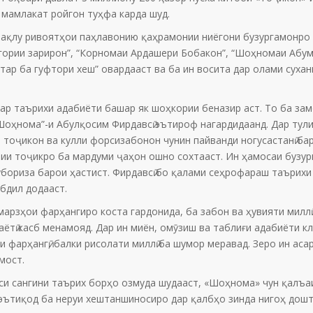
 мамлакат ройгон туҳфа карда шуд.
қлу ривоятҳои паҳлавонию қаҳрамонии ниёгони бузургамонро а
гории зарирон”, “Корномаи Ардашери Бобакон”, “Шоҳномаи Абум
ар ба гуфтори хеш” овардааст ва ба ин восита дар олами суханв
 таърихи адабиёти башар як шоҳкории беназир аст. То ба замо
Шоҳнома”-и Абулқосим Фирдавсӣ эътироф нагардидаанд. Дар тул
тоҷикон ва кулли форсизабонон чунин пайванди ногусастанӣ бар
ии тоҷикро ба мардуми ҷаҳон ошно сохтааст. Ин ҳамосаи бузур
убориза барои ҳастист. Фирдавсӣ бо қалами сеҳрофараш таърих
абдил додааст.
рзҳои фарҳангиро коста гардонида, ба забон ва ҳувияти миллӣ 
тӣ касб менамояд. Дар ин миён, омӯзиш ва таблиғи адабиёти кл
и фарҳангӣ, балки рисолати миллӣ ба шумор меравад. Зеро ин ас
мост.
и сангини таърих борҳо озмуда шудааст, «Шоҳнома» чун қалъаи 
 эътиқод ба неруи хештаншиносиро дар қалбҳо зинда нигоҳ дошта