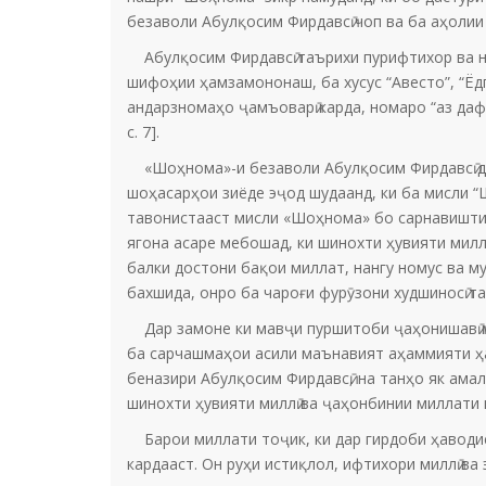
безаволи Абулқосим Фирдавсӣ чоп ва ба аҳолии
Абулқосим Фирдавсӣ таърихи пурифтихор ва на
шифоҳии ҳамзамононаш, ба хусус “Авесто”, “Ёд
андарзномаҳо ҷамъоварӣ карда, номаро “аз дафт
c. 7].
«Шоҳнома»-и безаволи Абулқосим Фирдавсӣ дар
шоҳасарҳои зиёде эҷод шудаанд, ки ба мисли “
тавонистааст мисли «Шоҳнома» бо сарнавишти 
ягона асаре мебошад, ки шинохти ҳувияти милл
балки достони бақои миллат, нангу номус ва м
бахшида, онро ба чароғи фурӯзони худшиносӣ т
Дар замоне ки мавҷи пуршитоби ҷаҳонишавӣ ма
ба сарчашмаҳои асили маънавият аҳаммияти ҳаё
беназири Абулқосим Фирдавсӣ, на танҳо як амал
шинохти ҳувияти миллӣ ва ҷаҳонбинии миллати 
Барои миллати тоҷик, ки дар гирдоби ҳаводис
кардааст. Он руҳи истиқлол, ифтихори миллӣ ва