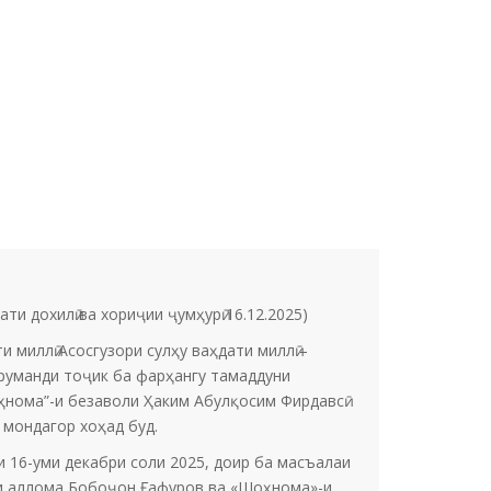
 дохилӣ ва хориҷии ҷумҳурӣ 16.12.2025)
 миллӣ Асосгузори сулҳу ваҳдати миллӣ –
руманди тоҷик ба фарҳангу тамаддуни
ҳнома”-и безаволи Ҳаким Абулқосим Фирдавсӣ
 мондагор хоҳад буд.
 16-уми декабри соли 2025, доир ба масъалаи
»-и аллома Бобоҷон Ғафуров ва «Шоҳнома»-и