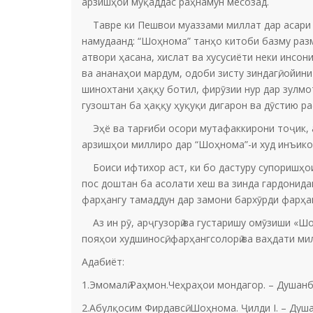
арзишҳои муқаддас раҳнамун месозад.
Тавре ки Пешвои муаззами миллат дар асари х
намудаанд: “Шоҳнома” танҳо китоби базму разм
атвори ҳасана, хислат ва хусусиёти неки инсон
ва ананаҳои мардум, одоби зисту зиндагӣ, ойини
шинохтани ҳаққу ботил, фирӯзии нур дар зулмо
гузоштан ба ҳаққу ҳуқуқи дигарон ва дӯстию ра
Эҳё ва тарғиби осори мутафаккирони тоҷик, аз
арзишҳои миллиро дар “Шоҳнома”-и худ инъикос
Боиси ифтихор аст, ки бо дастуру супоришҳои
пос доштан ба асолати хеш ва зинда гардонида
фарҳангу тамаддун дар замони бархӯрди фарҳан
Аз ин рӯ, арҷгузорӣ ва густаришу омӯзиши «Шо
пояҳои худшиносӣ, фарҳангсолорӣ ва ваҳдати мил
Адабиёт:
1.Эмомалӣ Раҳмон.Чеҳраҳои мондагор. – Душанбе:
2.Абулқосим Фирдавсӣ. Шоҳнома. Ҷилди І. – Душан