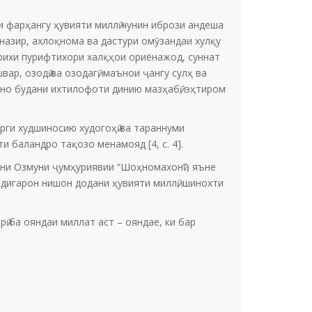
 фарҳангу ҳувияти миллӣ чунин ибрози андеша
назир, ахлоқнома ва дастури омӯзандаи хулқу
аърихи пурифтихори халқҳои ориёнажод, суннат
ар, озодӣ ва озодагӣ, маънои ҷангу сулҳ ва
ъно будани ихтилофоти динию мазҳабӣ, эҳтиром
рги худшиносию худогоҳӣ ва тараннуми
 баландро тақозо менамояд [4, c. 4].
ни Озмуни ҷумҳуриявии “Шоҳномахонӣ”, яъне
дигарон нишон додани ҳувияти миллӣ, шинохти
ӣ ба ояндаи миллат аст – ояндае, ки бар