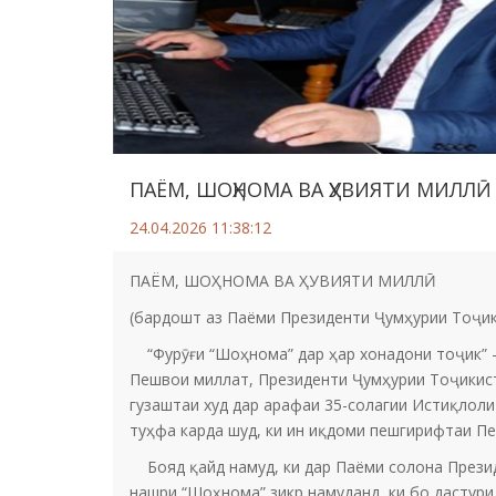
ПАЁМ, ШОҲНОМА ВА ҲУВИЯТИ МИЛЛӢ
24.04.2026 11:38:12
ПАЁМ, ШОҲНОМА ВА ҲУВИЯТИ МИЛЛӢ
(бардошт аз Паёми Президенти Ҷумҳурии Тоҷики
“Фурӯғи “Шоҳнома” дар ҳар хонадони тоҷик” – т
Пешвои миллат, Президенти Ҷумҳурии Тоҷикис
гузаштаи худ дар арафаи 35-солагии Истиқлол
туҳфа карда шуд, ки ин иқдоми пешгирифтаи П
Бояд қайд намуд, ки дар Паёми солона Презид
нашри “Шоҳнома” зикр намуданд, ки бо дастур