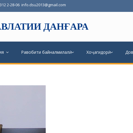
3312 2-28-06
info.dsu2013@gmail.com
ВЛАТИИ ДАНҒАРА
ия
Равобити байналмилалӣ
Хоҷагидорӣ
До