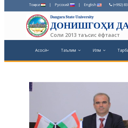
Тоҷики
|
Русский
|
English
(+992) 8
Dangara State University
ДОНИШГОҲИ ДА
Соли 2013 таъсис ёфтааст
Асосӣ
Таълим
Илм
Тарб