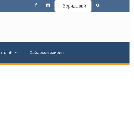
Воридшавӣ
вталаб
Хабарҳои охирин