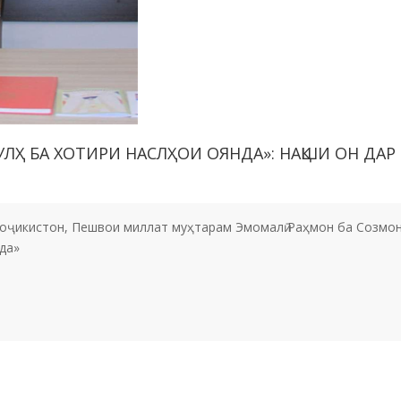
ЛҲ БА ХОТИРИ НАСЛҲОИ ОЯНДА»: НАҚШИ ОН ДАР
оҷикистон, Пешвои миллат муҳтарам Эмомалӣ Раҳмон ба Созмо
да»