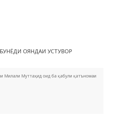
 БУНЁДИ ОЯНДАИ УСТУВОР
ни Милали Муттаҳид оид ба қабули қатъномаи