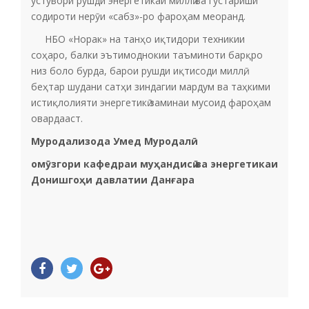
устувори рушди энергетикаи миллӣ ва густариши
содироти нерӯи «сабз»-ро фароҳам меоранд.
НБО «Норак» на танҳо иқтидори техникии
соҳаро, балки эътимоднокии таъминоти барқро
низ боло бурда, барои рушди иқтисоди миллӣ,
беҳтар шудани сатҳи зиндагии мардум ва таҳкими
истиқлолияти энергетикӣ заминаи мусоид фароҳам
овардааст.
Муродализода Умед Муродалӣ
омӯзгори кафедраи муҳандисӣ ва энергетикаи
Донишгоҳи давлатии Данғара