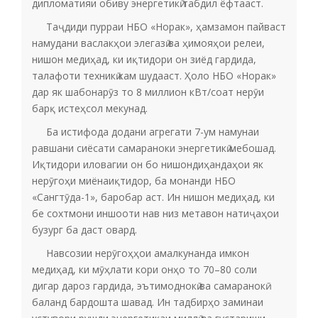
дипломатияи обиву энергетикӣ табдил ёфтааст.
Таҷдиди пурраи НБО «Норак», ҳамзамон пайваст
намудани васлакҳои элегазӣ ва ҳимояҳои релеи,
нишон медиҳад, ки иқтидори он зиёд гардида,
талафоти техникӣ кам шудааст. Ҳоло НБО «Норак»
дар як шабонарӯз то 8 миллион кВт/соат нерӯи
барқ истеҳсол мекунад.
Ба истифода додани агрегати 7-ум намунаи
равшани сиёсати самараноки энергетикӣ мебошад.
Иқтидори иловагии он бо нишондиҳандаҳои як
нерӯгоҳи миёнаиқтидор, ба монанди НБО
«Сангтӯда-1», баробар аст. Ин нишон медиҳад, ки
бе сохтмони иншооти нав низ метавон натиҷаҳои
бузург ба даст овард.
Навсозии нерӯгоҳҳои амалкунанда имкон
медиҳад, ки мӯҳлати кори онҳо то 70–80 соли
дигар дароз гардида, эътимоднокӣ ва самаранокӣ
баланд бардошта шавад. Ин тадбирҳо заминаи