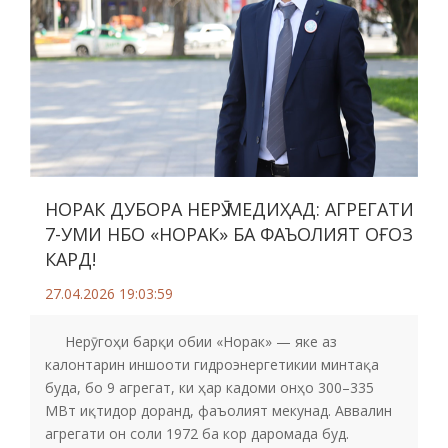
НОРАК ДУБОРА НЕРӮ МЕДИҲАД: АГРЕГАТИ
7-УМИ НБО «НОРАК» БА ФАЪОЛИЯТ ОҒОЗ
КАРД!
27.04.2026 19:03:59
Нерӯгоҳи барқи обии «Норак» — яке аз
калонтарин иншооти гидроэнергетикии минтақа
буда, бо 9 агрегат, ки ҳар кадоми онҳо 300–335
МВт иқтидор доранд, фаъолият мекунад. Аввалин
агрегати он соли 1972 ба кор даромада буд.