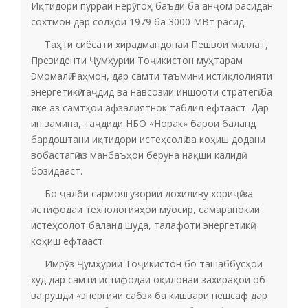
Иқтидори пурраи нерӯгоҳ баъди ба анҷом расидан
сохтмон дар солҳои 1979 ба 3000 МВт расид.
Таҳти сиёсати хирадмандонаи Пешвои миллат,
Президенти Ҷумҳурии Тоҷикистон муҳтарам
Эмомалӣ Раҳмон, дар самти таъмини истиқлолияти
энергетикӣ таҷдид ва навсозии иншооти стратегӣ ба
яке аз самтҳои афзалиятнок табдил ёфтааст. Дар
ин замина, таҷдиди НБО «Норак» барои баланд
бардоштани иқтидори истеҳсолӣ ва коҳиш додани
вобастагӣ аз манбаъҳои беруна нақши калидӣ
бозидааст.
Бо ҷалби сармоягузории дохиливу хориҷӣ ва
истифодаи технологияҳои муосир, самаранокии
истеҳсолот баланд шуда, талафоти энергетикӣ
коҳиш ёфтааст.
Имрӯз Ҷумҳурии Тоҷикистон бо ташаббусҳои
худ дар самти истифодаи оқилонаи захираҳои об
ва рушди «энергияи сабз» ба кишвари пешсаф дар