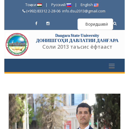
Тоҷики
|
Русский
|
English
(+992) 83312 2-28-06
info.dsu2013@gmail.com
Воридшавӣ
Dangara State University
ДОНИШГОҲИ ДАВЛАТИИ ДАНҒАРА
Соли 2013 таъсис ёфтааст