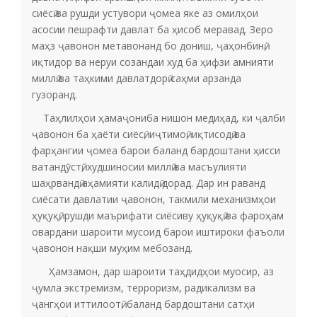
сиёсӣ ва рушди устувори ҷомеа яке аз омилҳои
асосии пешрафти давлат ба ҳисоб меравад. Зеро
маҳз ҷавонон метавонанд бо дониш, ҷаҳонбинӣ,
иқтидор ва неруи созандаи худ ба ҳифзи амнияти
миллӣ ва таҳкими давлатдорӣ саҳми арзанда
гузоранд.
Таҳлилҳои ҳамаҷониба нишон медиҳад, ки ҷалби
ҷавонон ба ҳаёти сиёсӣ, иҷтимоӣ, иқтисодӣ ва
фарҳангии ҷомеа барои баланд бардоштани ҳисси
ватандӯстӣ, худшиносии миллӣ ва масъулияти
шаҳрвандӣ аҳамияти калидӣ дорад. Дар ин раванд
сиёсати давлатии ҷавонон, такмили механизмҳои
ҳуқуқӣ, рушди маърифати сиёсиву ҳуқуқӣ ва фароҳам
овардани шароити мусоид барои иштироки фаъоли
ҷавонон нақши муҳим мебозанд.
Ҳамзамон, дар шароити таҳдидҳои муосир, аз
ҷумла экстремизм, терроризм, радикализм ва
ҷангҳои иттилоотӣ, баланд бардоштани сатҳи