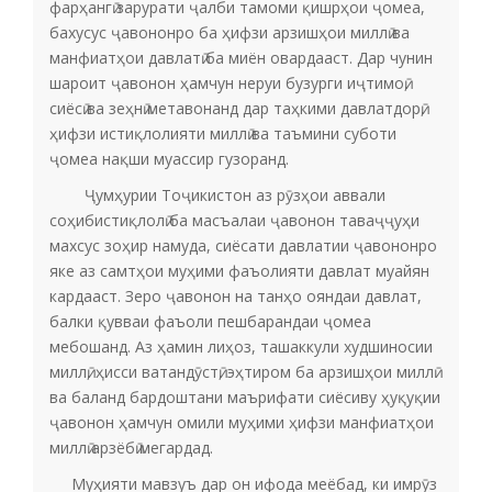
фарҳангӣ зарурати ҷалби тамоми қишрҳои ҷомеа,
бахусус ҷавононро ба ҳифзи арзишҳои миллӣ ва
манфиатҳои давлатӣ ба миён овардааст. Дар чунин
шароит ҷавонон ҳамчун неруи бузурги иҷтимоӣ,
сиёсӣ ва зеҳнӣ метавонанд дар таҳкими давлатдорӣ,
ҳифзи истиқлолияти миллӣ ва таъмини суботи
ҷомеа нақши муассир гузоранд.
Ҷумҳурии Тоҷикистон аз рӯзҳои аввали
соҳибистиқлолӣ ба масъалаи ҷавонон таваҷҷуҳи
махсус зоҳир намуда, сиёсати давлатии ҷавононро
яке аз самтҳои муҳими фаъолияти давлат муайян
кардааст. Зеро ҷавонон на танҳо ояндаи давлат,
балки қувваи фаъоли пешбарандаи ҷомеа
мебошанд. Аз ҳамин лиҳоз, ташаккули худшиносии
миллӣ, ҳисси ватандӯстӣ, эҳтиром ба арзишҳои миллӣ
ва баланд бардоштани маърифати сиёсиву ҳуқуқии
ҷавонон ҳамчун омили муҳими ҳифзи манфиатҳои
миллӣ арзёбӣ мегардад.
Муҳияти мавзуъ дар он ифода меёбад, ки имрӯз