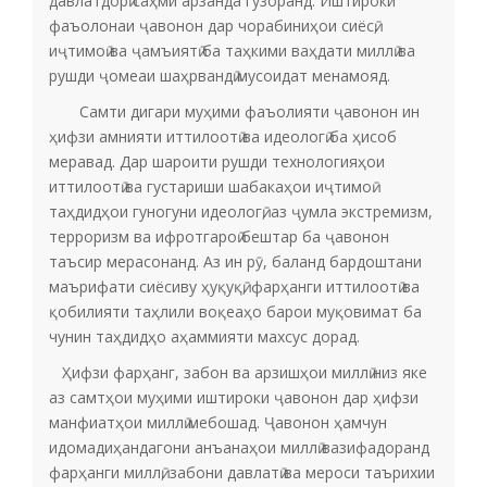
давлатдорӣ саҳми арзанда гузоранд. Иштироки
фаъолонаи ҷавонон дар чорабиниҳои сиёсӣ,
иҷтимоӣ ва ҷамъиятӣ ба таҳкими ваҳдати миллӣ ва
рушди ҷомеаи шаҳрвандӣ мусоидат менамояд.
Самти дигари муҳими фаъолияти ҷавонон ин
ҳифзи амнияти иттилоотӣ ва идеологӣ ба ҳисоб
меравад. Дар шароити рушди технологияҳои
иттилоотӣ ва густариши шабакаҳои иҷтимоӣ
таҳдидҳои гуногуни идеологӣ, аз ҷумла экстремизм,
терроризм ва ифротгароӣ бештар ба ҷавонон
таъсир мерасонанд. Аз ин рӯ, баланд бардоштани
маърифати сиёсиву ҳуқуқӣ, фарҳанги иттилоотӣ ва
қобилияти таҳлили воқеаҳо барои муқовимат ба
чунин таҳдидҳо аҳаммияти махсус дорад.
Ҳифзи фарҳанг, забон ва арзишҳои миллӣ низ яке
аз самтҳои муҳими иштироки ҷавонон дар ҳифзи
манфиатҳои миллӣ мебошад. Ҷавонон ҳамчун
идомадиҳандагони анъанаҳои миллӣ вазифадоранд
фарҳанги миллӣ, забони давлатӣ ва мероси таърихии