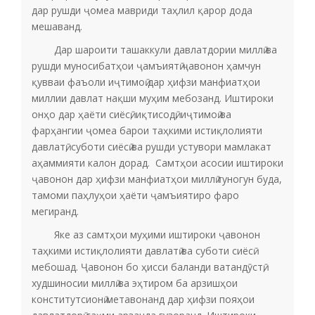
дар рушди ҷомеа мавриди таҳлил қарор дода
мешаванд.
Дар шароити ташаккули давлатдории миллӣ ва
рушди муносибатҳои ҷамъиятӣ ҷавонон ҳамчун
қувваи фаъоли иҷтимоӣ дар ҳифзи манфиатҳои
миллии давлат нақши муҳим мебозанд. Иштироки
онҳо дар ҳаёти сиёсӣ, иқтисодӣ, иҷтимоӣ ва
фарҳангии ҷомеа барои таҳкими истиқлолияти
давлатӣ, суботи сиёсӣ ва рушди устувори мамлакат
аҳаммияти калон дорад. Самтҳои асосии иштироки
ҷавонон дар ҳифзи манфиатҳои миллӣ гуногун буда,
тамоми паҳлуҳои ҳаёти ҷамъиятиро фаро
мегиранд.
Яке аз самтҳои муҳими иштироки ҷавонон
таҳкими истиқлолияти давлатӣ ва суботи сиёсӣ
мебошад. Ҷавонон бо ҳисси баланди ватандӯстӣ,
худшиносии миллӣ ва эҳтиром ба арзишҳои
конститутсионӣ метавонанд дар ҳифзи пояҳои