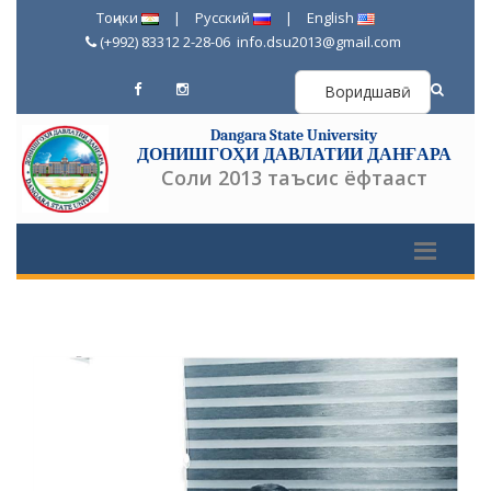
Тоҷики
|
Русский
|
English
(+992) 83312 2-28-06
info.dsu2013@gmail.com
Воридшавӣ
Dangara State University
ДОНИШГОҲИ ДАВЛАТИИ ДАНҒАРА
Соли 2013 таъсис ёфтааст