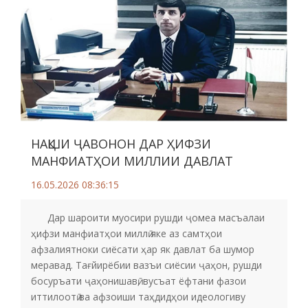
НАҚШИ ҶАВОНОН ДАР ҲИФЗИ
МАНФИАТҲОИ МИЛЛИИ ДАВЛАТ
16.05.2026 08:36:15
Дар шароити муосири рушди ҷомеа масъалаи
ҳифзи манфиатҳои миллӣ яке аз самтҳои
афзалиятноки сиёсати ҳар як давлат ба шумор
меравад. Тағйирёбии вазъи сиёсии ҷаҳон, рушди
босуръати ҷаҳонишавӣ, вусъат ёфтани фазои
иттилоотӣ ва афзоиши таҳдидҳои идеологиву