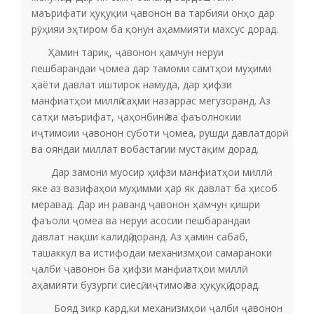
маърифати ҳуқуқии ҷавонон ва тарбияи онҳо дар
рӯҳияи эҳтиром ба қонун аҳаммияти махсус дорад.
Ҳамин тариқ, ҷавонон ҳамчун неруи
пешбарандаи ҷомеа дар тамоми самтҳои муҳими
ҳаёти давлат иштирок намуда, дар ҳифзи
манфиатҳои миллӣ саҳми назаррас мегузоранд. Аз
сатҳи маърифат, ҷаҳонбинӣ ва фаъолнокии
иҷтимоии ҷавонон суботи ҷомеа, рушди давлатдорӣ
ва ояндаи миллат вобастагии мустақим дорад.
Дар замони муосир ҳифзи манфиатҳои миллӣ
яке аз вазифаҳои муҳимми ҳар як давлат ба ҳисоб
меравад. Дар ин раванд ҷавонон ҳамчун қишри
фаъоли ҷомеа ва неруи асосии пешбарандаи
давлат нақши калидӣ доранд. Аз ҳамин сабаб,
ташаккул ва истифодаи механизмҳои самараноки
ҷалби ҷавонон ба ҳифзи манфиатҳои миллӣ
аҳамияти бузурги сиёсӣ, иҷтимоӣ ва ҳуқуқӣ дорад.
Бояд зикр кард,ки механизмҳои ҷалби ҷавонон