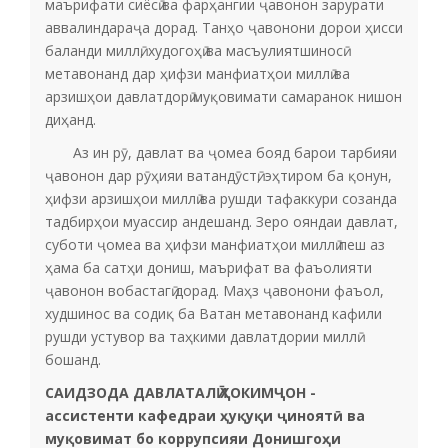
маърифати сиёсӣ ва фарҳангии ҷавонон зарурати
аввалиндараҷа дорад. Танҳо ҷавонони дорои ҳисси
баланди миллӣ, худогоҳӣ ва масъулиятшиносӣ
метавонанд дар ҳифзи манфиатҳои миллӣ ва
арзишҳои давлатдорӣ муқовимати самаранок нишон
диҳанд.
Аз ин рӯ, давлат ва ҷомеа бояд барои тарбияи
ҷавонон дар рӯҳияи ватандӯстӣ, эҳтиром ба қонун,
ҳифзи арзишҳои миллӣ ва рушди тафаккури созанда
тадбирҳои муассир андешанд. Зеро ояндаи давлат,
суботи ҷомеа ва ҳифзи манфиатҳои миллӣ пеш аз
ҳама ба сатҳи дониш, маърифат ва фаъолияти
ҷавонон вобастагӣ дорад. Маҳз ҷавонони фаъол,
худшинос ва содиқ ба Ватан метавонанд кафили
рушди устувор ва таҳкими давлатдории миллӣ
бошанд.
САИДЗОДА ДАВЛАТАЛӢ ҲОКИМҶОН -
ассистенти кафедраи ҳуқуқи ҷиноятӣ ва
муқовимат бо коррупсияи Донишгоҳи