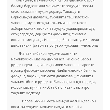
Ҳамчунин, механизмҳои ҷалби ҷавонон барои
баланд бардоштани маърифати ҳуқуқӣ ва сиёсии
онҳо аҳамияти муҳим доранд. Тавассути
барномаҳои давлатӣ, фаъолияти ташкилотҳои
ҷавонон, муассисаҳои таълимӣ ва воситаҳои
ахбори омма ҷавонон аз ҳуқуқу уҳдадориҳои худ
огоҳ гардида, дар ҳаёти ҷамъиятӣ фаъолона
иштирок мекунанд. Ин раванд ба ташаккули ҷомеаи
шаҳрвандии фаъол ва устувор мусоидат менамояд.
Яке аз ҷанбаҳои муҳими аҳамияти
механизмҳои мазкур дар он аст, ки онҳо барои
рушди неруи зеҳнӣ ва иҷтимоии ҷавонон шароити
мусоид фароҳам меоранд. Ҷалби ҷавонон ба илм,
фарҳанг, варзиш, хизмати давлатӣ ва фаъолияти
ҷамъиятӣ боиси рушди қобилиятҳои онҳо гардида,
эҳсоси масъулият нисбат ба ояндаи давлатро
тақвият медиҳад.
Илова бар ин, механизмҳои ҷалби ҷавонон
воситаи муҳими таҳкими ваҳдати миллӣ ва