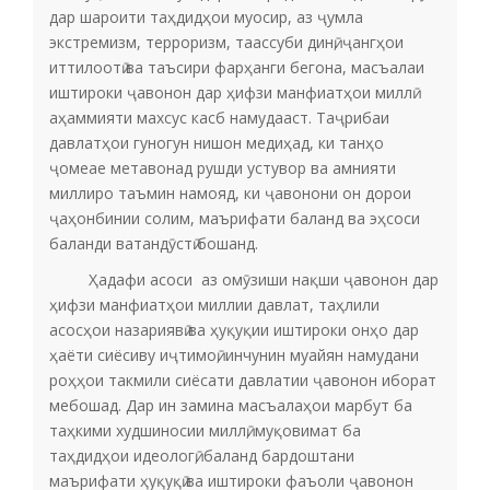
дар шароити таҳдидҳои муосир, аз ҷумла
экстремизм, терроризм, таассуби динӣ, ҷангҳои
иттилоотӣ ва таъсири фарҳанги бегона, масъалаи
иштироки ҷавонон дар ҳифзи манфиатҳои миллӣ
аҳаммияти махсус касб намудааст. Таҷрибаи
давлатҳои гуногун нишон медиҳад, ки танҳо
ҷомеае метавонад рушди устувор ва амнияти
миллиро таъмин намояд, ки ҷавонони он дорои
ҷаҳонбинии солим, маърифати баланд ва эҳсоси
баланди ватандӯстӣ бошанд.
Ҳадафи асоси аз омӯзиши нақши ҷавонон дар
ҳифзи манфиатҳои миллии давлат, таҳлили
асосҳои назариявӣ ва ҳуқуқии иштироки онҳо дар
ҳаёти сиёсиву иҷтимоӣ, инчунин муайян намудани
роҳҳои такмили сиёсати давлатии ҷавонон иборат
мебошад. Дар ин замина масъалаҳои марбут ба
таҳкими худшиносии миллӣ, муқовимат ба
таҳдидҳои идеологӣ, баланд бардоштани
маърифати ҳуқуқӣ ва иштироки фаъоли ҷавонон