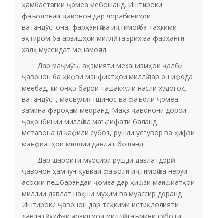
ҳамбастагии ҷомеа мебошанд. Иштироки
фаъолонаи ҷавонон дар чорабиниҳои
ватандӯстона, фарҳангӣ ва иҷтимоӣ ба таҳкими
эҳтиром ба арзишҳои миллӣ, таърих ва фарҳанги
халқ мусоидат менамояд.
Дар маҷмӯъ, аҳамияти механизмҳои ҷалби
ҷавонон ба ҳифзи манфиатҳои миллӣ дар он ифода
меёбад, ки онҳо барои ташаккули насли худогоҳ,
ватандӯст, масъулиятшинос ва фаъоли ҷомеа
замина фароҳам меоранд. Маҳз ҷавонони дорои
ҷаҳонбинии миллӣ ва маърифати баланд
метавонанд кафили субот, рушди устувор ва ҳифзи
манфиатҳои миллии давлат бошанд.
Дар шароити муосири рушди давлатдорӣ
ҷавонон ҳамчун қувваи фаъоли иҷтимоӣ ва неруи
асосии пешбарандаи ҷомеа дар ҳифзи манфиатҳои
миллии давлат нақши муҳим ва муассир доранд.
Иштироки ҷавонон дар таҳкими истиқлолияти
давлатӣ, ҳифзи арзишҳои миллӣ, таъмини суботи