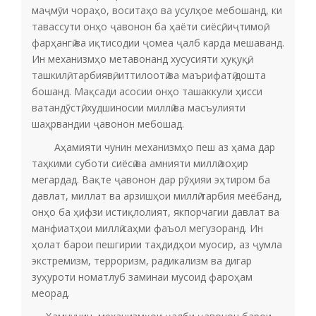
маҷмӯи чораҳо, воситаҳо ва усулҳое мебошанд, ки
тавассути онҳо ҷавонон ба ҳаёти сиёсӣ, иҷтимоӣ,
фарҳангӣ ва иқтисодии ҷомеа ҷалб карда мешаванд.
Ин механизмҳо метавонанд хусусияти ҳуқуқӣ,
ташкилӣ, тарбиявӣ, иттилоотӣ ва маърифатӣ дошта
бошанд. Мақсади асосии онҳо ташаккули ҳисси
ватандӯстӣ, худшиносии миллӣ ва масъулияти
шаҳрвандии ҷавонон мебошад.
Аҳамияти чунин механизмҳо пеш аз ҳама дар
таҳкими суботи сиёсӣ ва амнияти миллӣ зоҳир
мегардад. Вақте ҷавонон дар рӯҳияи эҳтиром ба
давлат, миллат ва арзишҳои миллӣ тарбия меёбанд,
онҳо ба ҳифзи истиқлолият, якпорчагии давлат ва
манфиатҳои миллӣ саҳми фаъол мегузоранд. Ин
ҳолат барои пешгирии таҳдидҳои муосир, аз ҷумла
экстремизм, терроризм, радикализм ва дигар
зуҳуроти номатлуб заминаи мусоид фароҳам
меорад.