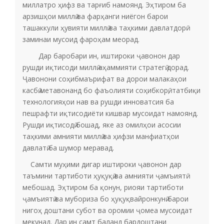
миллатро ҳифз ва тарғиб намоянд. Эҳтиром ба
арзишҳои миллӣ ва фарҳанги ниёгон барои
ташаккули ҳувияти миллӣ ва таҳкими давлатдорӣ
заминаи мусоид фароҳам меорад.
Дар баробари ин, иштироки ҷавонон дар
рушди иқтисоди миллӣ аҳаммияти стратегӣ дорад.
Ҷавонони соҳибмаърифат ва дорои малакаҳои
касбӣ метавонанд бо фаъолияти соҳибкорӣ, татбиқи
технологияҳои нав ва рушди инноватсия ба
пешрафти иқтисодиёти кишвар мусоидат намоянд.
Рушди иқтисодӣ бошад, яке аз омилҳои асосии
таҳкими амнияти миллӣ ва ҳифзи манфиатҳои
давлатӣ ба шумор меравад.
Самти муҳими дигар иштироки ҷавонон дар
таъмини тартиботи ҳуқуқӣ ва амнияти ҷамъиятӣ
мебошад. Эҳтиром ба қонун, риояи тартиботи
ҷамъиятӣ ва мубориза бо ҳуқуқвайронкунӣ барои
нигоҳ доштани субот ва оромии ҷомеа мусоидат
мекунад. Дар ин самт баланд бардоштани