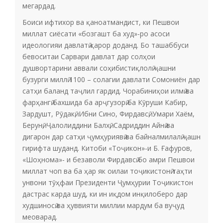
мегардад.
Боиси ифтихор ва қаноатмандист, ки Пешвои
миллат сиёсати «бозгашт ба худ»-ро асоси
идеологияи давлатӣ қарор доданд. Бо ташаббуси
бевоситаи Сарвари давлат дар солҳои
душвортарини аввали соҳибистиқлолӣ ҷашни
бузурги миллӣ 1100 – солагии давлати Сомониён дар
сатҳи баланд таҷлил гардид. Чорабиниҳои илмӣ ва
фарҳангӣ бахшида ба арҷгузорӣ ба Кӯруши Кабир,
Зардушт, Рӯдакӣ, Ибни Сино, Фирдавсӣ, Умари Хаём,
Берунӣ, Ҷалолиддини Балхӣ, Садриддин Айнӣ ва
дигарон дар сатҳи ҷумҳуриявӣ ва байналмилалӣ ҷашн
гирифта шуданд. Китоби «Тоҷикон»-и Б. Ғафуров,
«Шоҳнома»- и безаволи Фирдавсӣ бо амри Пешвои
миллат чоп ва ба ҳар як оилаи тоҷикистонӣ таҳти
унвони тӯҳфаи Президенти Ҷумҳурии Тоҷикистон
дастрас карда шуд, ки ин иқдом инқилоберо дар
худшиносӣ ва ҳуввияти миллии мардум ба вуҷуд
меоварад.