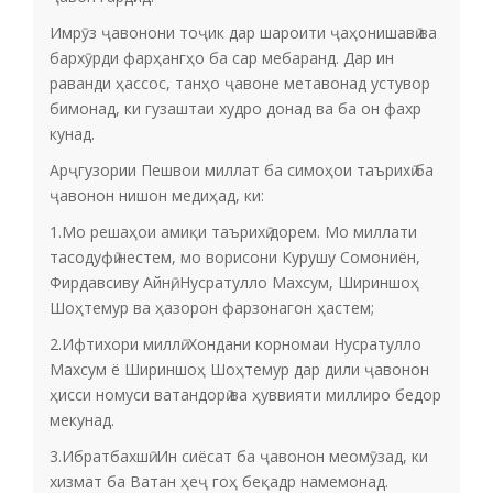
Имрӯз ҷавонони тоҷик дар шароити ҷаҳонишавӣ ва
бархӯрди фарҳангҳо ба сар мебаранд. Дар ин
раванди ҳассос, танҳо ҷавоне метавонад устувор
бимонад, ки гузаштаи худро донад ва ба он фахр
кунад.
Арҷгузории Пешвои миллат ба симоҳои таърихӣ ба
ҷавонон нишон медиҳад, ки:
1.Мо решаҳои амиқи таърихӣ дорем. Мо миллати
тасодуфӣ нестем, мо ворисони Курушу Сомониён,
Фирдавсиву Айнӣ, Нусратулло Махсум, Шириншоҳ
Шоҳтемур ва ҳазорон фарзонагон ҳастем;
2.Ифтихори миллӣ. Хондани корномаи Нусратулло
Махсум ё Шириншоҳ Шоҳтемур дар дили ҷавонон
ҳисси номуси ватандорӣ ва ҳуввияти миллиро бедор
мекунад.
3.Ибратбахшӣ. Ин сиёсат ба ҷавонон меомӯзад, ки
хизмат ба Ватан ҳеҷ гоҳ беқадр намемонад.