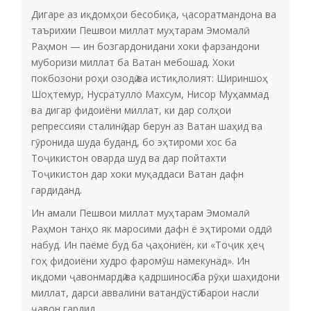
Дигаре аз иқдомҳои бесобиқа, ҷасоратмандона ва
таърихии Пешвои миллат муҳтарам Эмомалӣ
Раҳмон — ин бозгардонидани хоки фарзандони
муборизи миллат ба Ватан мебошад. Хоки
покбозони роҳи озодӣ ва истиқлолият: Шириншоҳ
Шоҳтемур, Нусратулло Махсум, Нисор Муҳаммад
ва дигар фидоиёни миллат, ки дар солҳои
репрессияи сталинӣ дар берун аз Ватан шаҳид ва
гӯронида шуда буданд, бо эҳтироми хос ба
Тоҷикистон оварда шуд ва дар пойтахти
Тоҷикистон дар хоки муқаддаси Ватан дафн
гардиданд.
Ин амали Пешвои миллат муҳтарам Эмомалӣ
Раҳмон танҳо як маросими дафн ё эҳтироми оддӣ
набуд. Ин паёме буд ба ҷаҳониён, ки «Тоҷик ҳеҷ
гоҳ фидоиёни худро фаромӯш намекунад». Ин
иқдоми ҷавонмардӣ ва қадршиносӣ ба рӯҳи шаҳидони
миллат, дарси аввалини ватандӯстӣ барои насли
ҷавон гардид.