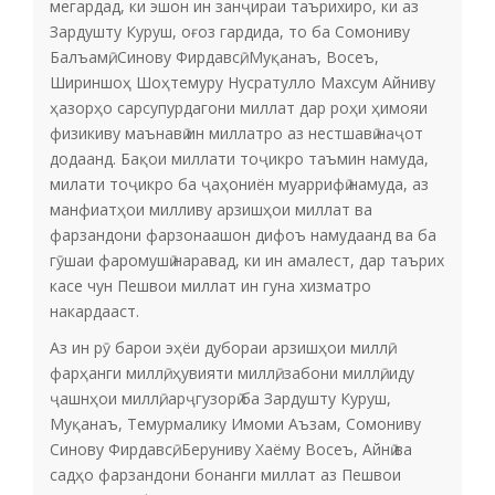
мегардад, ки эшон ин занҷираи таърихиро, ки аз
Зардушту Куруш, оғоз гардида, то ба Сомониву
Балъамӣ, Синову Фирдавсӣ, Муқанаъ, Восеъ,
Шириншоҳ Шоҳтемуру Нусратулло Махсум Айниву
ҳазорҳо сарсупурдагони миллат дар роҳи ҳимояи
физикиву маънавӣ ин миллатро аз нестшавӣ наҷот
додаанд. Бақои миллати тоҷикро таъмин намуда,
милати тоҷикро ба ҷаҳониён муаррифӣ намуда, аз
манфиатҳои милливу арзишҳои миллат ва
фарзандони фарзонаашон дифоъ намудаанд ва ба
гӯшаи фаромушӣ наравад, ки ин амалест, дар таърих
касе чун Пешвои миллат ин гуна хизматро
накардааст.
Аз ин рӯ барои эҳёи дубораи арзишҳои миллӣ,
фарҳанги миллӣ, ҳувияти миллӣ, забони миллӣ, иду
ҷашнҳои миллӣ, арҷгузорӣ ба Зардушту Куруш,
Муқанаъ, Темурмалику Имоми Аъзам, Сомониву
Синову Фирдавсӣ, Беруниву Хаёму Восеъ, Айнӣ ва
садҳо фарзандони бонанги миллат аз Пешвои