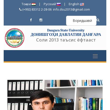
Тоҷики
|
Русский
|
English
(+992) 83312 2-28-06
info.dsu2013@gmail.com
Воридшавӣ
Dangara State University
ДОНИШГОҲИ ДАВЛАТИИ ДАНҒАРА
Соли 2013 таъсис ёфтааст