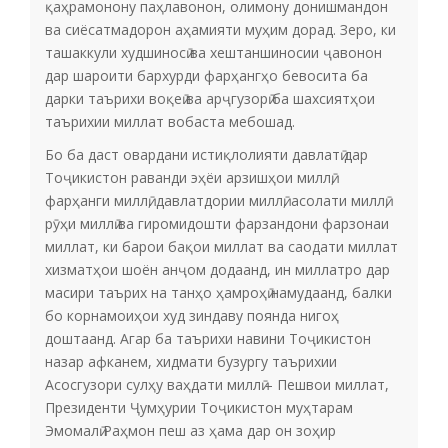
қаҳрамонону паҳлавонон, олимону донишмандон
ва сиёсатмадорон аҳамияти муҳим дорад. Зеро, ки
ташаккули худшиносӣ ва хештаншиносии ҷавонон
дар шароити бархурди фарҳангҳо бевосита ба
дарки таърихи воқеӣ ва арҷгузорӣ ба шахсиятҳои
таърихии миллат вобаста мебошад.
Бо ба даст овардани истиқлолияти давлатӣ дар
Тоҷикистон раванди эҳёи арзишҳои миллӣ,
фарҳанги миллӣ, давлатдории миллӣ, асолати миллӣ,
рӯҳи миллӣ ва гиромидошти фарзандони фарзонаи
миллат, ки барои бақои миллат ва саодати миллат
хизматҳои шоён анҷом додаанд, ин миллатро дар
масири таърих на танҳо ҳамроҳӣ намудаанд, балки
бо корнамоиҳои худ зиндаву поянда нигоҳ
доштаанд. Агар ба таърихи навини Тоҷикистон
назар афканем, хидмати бузургу таърихии
Асосгузори сулҳу ваҳдати миллӣ – Пешвои миллат,
Президенти Ҷумҳурии Тоҷикистон муҳтарам
Эмомалӣ Раҳмон пеш аз ҳама дар он зоҳир