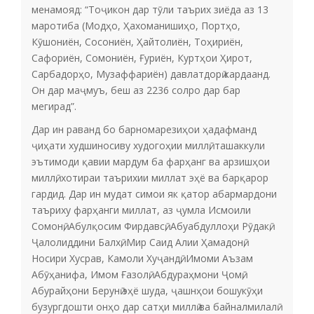
менамояд: “Тоҷикон дар тӯли таърих зиёда аз 13
маротиба (Модҳо, Ҳахоманишиҳо, Портҳо,
Кӯшониён, Сосониён, Ҳайтолиён, Тоҳириён,
Сафориён, Сомониён, Ғуриён, Куртҳои Ҳирот,
Сарбадорҳо, Музаффариён) давлатдорӣ кардаанд.
Он дар маҷмуъ, беш аз 2236 солро дар бар
мегирад”.
Дар ин раванд бо барномарезиҳои ҳадафманд
ҷиҳати худшиносиву худогоҳии миллӣ, ташаккули
эътимоди қавии мардум ба фарҳанг ва арзишҳои
миллӣ, хотираи таърихии миллат эҳё ва барқарор
гардид. Дар ин мудат симои як қатор абармардони
таъриху фарҳанги миллат, аз ҷумла Исмоили
Сомонӣ, Абулқосим Фирдавсӣ, Абуабдуллоҳи Рӯдакӣ,
Ҷалолиддини Балхӣ, Мир Саид Алии Ҳамадонӣ,
Носири Хусрав, Камоли Хуҷандӣ, Имоми Аъзам
Абӯҳанифа, Имом Ғазолӣ, Абдураҳмони Ҷомӣ,
Абурайҳони Берунӣ эҳё шуда, ҷашнҳои бошукӯҳи
бузургдошти онҳо дар сатҳи миллӣ ва байналмилалӣ