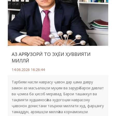
АЗ АРҶГУЗОРӢ ТО ЭҲЁИ ҲУВВИЯТИ
МИЛЛӢ
14.06.2026 16:26:44
Тарбияи насли наврасу ҷавон дар ҳама давру
замон аз масъалаҳои муҳим ва зарурӣ барои давлат
ва ҷомеа ба ҳисоб меравад. Барои ташаккул ва
тақвияти худшиносӣ ва худогоҳии наврасону
ҷавонон донистани таърихи миллати худ, фарҳангу
тамаддун, арзишҳои миллӣ ва корнамоиҳои