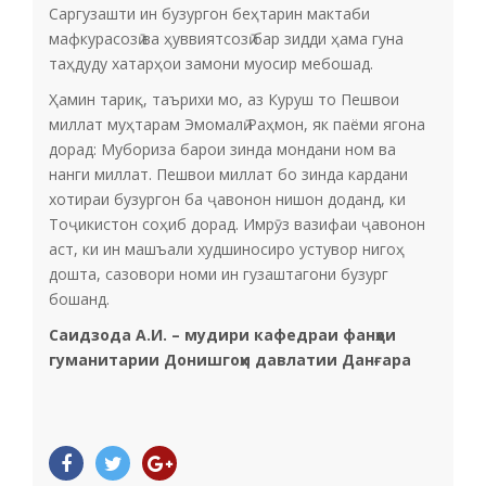
Саргузашти ин бузургон беҳтарин мактаби
мафкурасозӣ ва ҳуввиятсозӣ бар зидди ҳама гуна
таҳдуду хатарҳои замони муосир мебошад.
Ҳамин тариқ, таърихи мо, аз Куруш то Пешвои
миллат муҳтарам Эмомалӣ Раҳмон, як паёми ягона
дорад: Мубориза барои зинда мондани ном ва
нанги миллат. Пешвои миллат бо зинда кардани
хотираи бузургон ба ҷавонон нишон доданд, ки
Тоҷикистон соҳиб дорад. Имрӯз вазифаи ҷавонон
аст, ки ин машъали худшиносиро устувор нигоҳ
дошта, сазовори номи ин гузаштагони бузург
бошанд.
Саидзода А.И. – мудири кафедраи фанҳои
гуманитарии Донишгоҳи давлатии Данғара