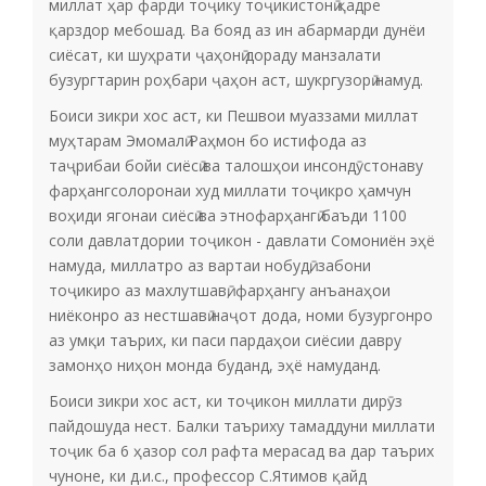
миллат ҳар фарди тоҷику тоҷикистонӣ қадре
қарздор мебошад. Ва бояд аз ин абармарди дунёи
сиёсат, ки шуҳрати ҷаҳонӣ дораду манзалати
бузургтарин роҳбари ҷаҳон аст, шукргузорӣ намуд.
Боиси зикри хос аст, ки Пешвои муаззами миллат
муҳтарам Эмомалӣ Раҳмон бо истифода аз
таҷрибаи бойи сиёсӣ ва талошҳои инсондӯстонаву
фарҳангсолоронаи худ миллати тоҷикро ҳамчун
воҳиди ягонаи сиёсӣ ва этнофарҳангӣ баъди 1100
соли давлатдории тоҷикон - давлати Сомониён эҳё
намуда, миллатро аз вартаи нобудӣ, забони
тоҷикиро аз махлутшавӣ, фарҳангу анъанаҳои
ниёконро аз нестшавӣ наҷот дода, номи бузургонро
аз умқи таърих, ки паси пардаҳои сиёсии давру
замонҳо ниҳон монда буданд, эҳё намуданд.
Боиси зикри хос аст, ки тоҷикон миллати дирӯз
пайдошуда нест. Балки таъриху тамаддуни миллати
тоҷик ба 6 ҳазор сол рафта мерасад ва дар таърих
чуноне, ки д.и.с., профессор С.Ятимов қайд