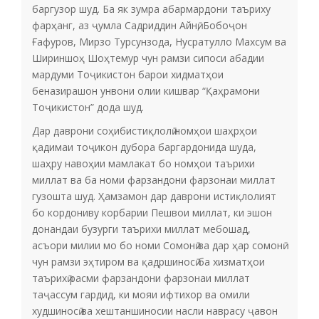
баргузор шуд. Ба як зумра абармардони таъриху
фарҳанг, аз ҷумла Садриддин Айнӣ, Бобоҷон
Ғафуров, Мирзо Турсунзода, Нусратулло Махсум ва
Шириншоҳ Шоҳтемур чун рамзи сипоси абадии
мардуми Тоҷикистон барои хидматҳои
беназирашон унвони олии кишвар “Қаҳрамони
Тоҷикистон” дода шуд.
Дар даврони соҳибистиқлолӣ номҳои шаҳрҳои
қадимаи тоҷикон дубора баргардонида шуда,
шаҳру навоҳии мамлакат бо номҳои таърихи
миллат ва ба номи фарзандони фарзонаи миллат
гузошта шуд. Ҳамзамон дар даврони истиқлолият
бо кордониву корбарии Пешвои миллат, ки эшон
донандаи бузурги таърихи миллат мебошад,
асъори милии мо бо номи Сомонӣ ва дар ҳар сомонӣ
чун рамзи эҳтиром ва қадршиносӣ ба хизматҳои
таърихӣ расми фарзандони фарзонаи миллат
таҷассум гардид, ки мояи ифтихор ва омили
худшиносӣ ва хештаншиносии насли наврасу ҷавон