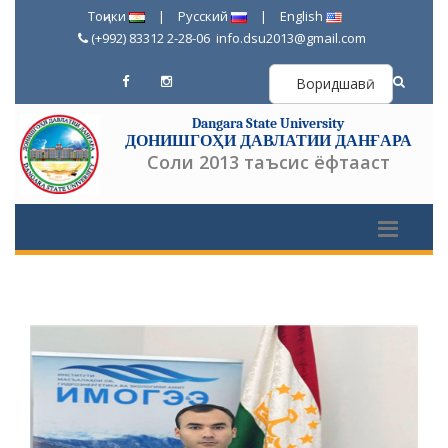
Тоҷики
|
Русский
|
English
(+992) 83312 2-28-06
info.dsu2013@gmail.com
Воридшавӣ
Dangara State University
ДОНИШГОҲИ ДАВЛАТИИ ДАНҒАРА
Соли 2013 таъсис ёфтааст