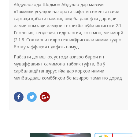
Абдуллозода Шодмон Абдулло дар мавзуи
«Такмили усулҳои назорати сифати сементатсияи
саргаҳи қабати намак», оид ба дарёфти дараҷаи
илмии номзади илмҳои техникӣ аз рӯйи ихтисоси 2.1.
Геология, геодезия, гидрология, сохтмон, меъморӣ
(2.1.8. Сохтмони гидротехникӣ) рисолаи илмии худро
бо муваффақият дифоъ намуд.
Раёсати донишгоҳ устоди азизро барои ин
муваффақият самимона табрик гуфта, ба ӯ
сарбаландӣ, тандурустӣ ва дар корҳои илмии
минбаъдааш комёбиҳои беназирро таманно дорад.