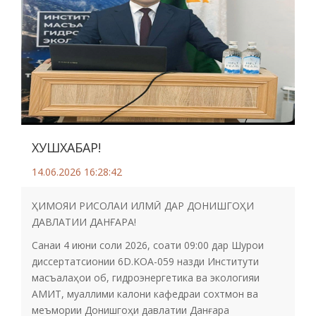
ХУШХАБАР!
14.06.2026 16:28:42
ҲИМОЯИ РИСОЛАИ ИЛМӢ ДАР ДОНИШГОҲИ
ДАВЛАТИИ ДАНҒАРА!
Санаи 4 июни соли 2026, соати 09:00 дар Шурои
диссертатсионии 6D.KOA-059 назди Институти
масъалаҳои об, гидроэнергетика ва экологияи
АМИТ, муаллими калони кафедраи сохтмон ва
меъмории Донишгоҳи давлатии Данғара