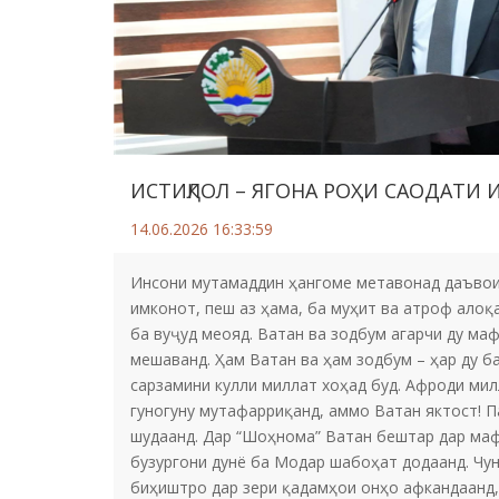
ИСТИҚЛОЛ – ЯГОНА РОҲИ САОДАТИ
14.06.2026 16:33:59
Инсони мутамаддин ҳангоме метавонад даъвои 
имконот, пеш аз ҳама, ба муҳит ва атроф алоқа
ба вуҷуд меояд. Ватан ва зодбум агарчи ду ма
мешаванд. Ҳам Ватан ва ҳам зодбум – ҳар ду 
сарзамини кулли миллат хоҳад буд. Афроди мил
гуногуну мутафарриқанд, аммо Ватан яктост! П
шудаанд. Дар “Шоҳнома” Ватан бештар дар маф
бузургони дунё ба Модар шабоҳат додаанд. Чун
биҳиштро дар зери қадамҳои онҳо афкандаанд, 