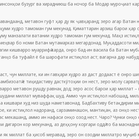
инсонҳои бузург ва хирадниюш ба ночор ба Модар муроҷиат кар
вандаанд, метавон гуфт ҳар ду як ҷавҳаранд; зеро агар Ватан н
ҳуми худро тамоман гум мекунад. Қиматтарин арзиш барои ҳар с
му манзалати ватании худро тамоман гум мекунад. Маҳз истиқло
к меҳвар бо номи Ватан мутамарказ мегардонад. Муқаддасоти ми
чагии кишварро муаррифӣ карда, онро бад-ин васила ба Ватан му
танҳо ба туфайл ё ба шарофати истиқлол аст; вагарна дар набу
т, чун миллате, ки ин гавҳари худро аз даст додааст ё онро ши
амбизоатӣ ё тиҳидастиву дасткӯтоҳии он нест, зеро молу сарват
варро метавон рушду равнақ дод; зеро асос барои ҳар миллат – 
шудани миллат муваффақ шуд. Аммо чун истиқлол набошад, милл
ва кишвари худ низ шуда наметавонад. Бадбахтиву бетақдирии м
е, ки истиқлол надоранд, сарзаминашон, мантиқан, аз онҳо нест
ас мекашанд, аммо ин нафаси онҳо озод нест. Чаро? Чунки онҳо 
и дигарон кор мекунанд, аз деҳқону коргари оддӣ то ба маснад
 як миллат ба ҳисоб меравад, зеро он озодии миллатро муҷиб 