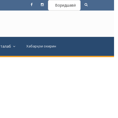
Воридшавӣ
вталаб
Хабарҳои охирин