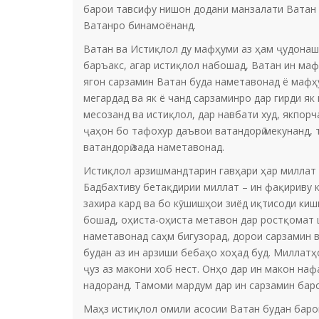
барои тавсифу нишон додани манзалати Ватан 
Ватанро бинамоёнанд.
Ватан ва Истиқлол ду мафҳуми аз ҳам ҷудонаша
баръакс, агар истиқлол набошад, Ватан ин маф
ягон сарзамин Ватан буда наметавонад ё мафҳу
мегардад ва як ё чанд сарзаминро дар гирди я
месозанд ва истиқлол, дар навбати худ, якпор
ҷаҳон бо тафохур даъвои ватандорӣ мекунанд, 
ватандорӣ зада наметавонад.
Истиқлол арзишмандтарин гавҳари ҳар миллат ас
Бадбахтиву бетақдирии миллат – ин фақириву к
захира кард ва бо кӯшишҳои зиёд иқтисоди киш
бошад, оҳиста-оҳиста метавон дар ростқомат 
наметавонад саҳм бигузорад, дорои сарзамин 
будан аз ин арзиши бебаҳо хоҳад буд. Миллатҳо
ҷуз аз макони хоб нест. Онҳо дар ин макон наф
надоранд. Тамоми мардум дар ин сарзамин баро
Маҳз истиқлол омили асосии Ватан будан барои