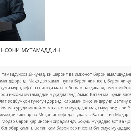
 ИНСОНИ МУТАМАДДИН
тамаддунсозӣ бикунад, ки шароит ва имконот барои амалӣ шуда
мандӣ доранд. Маҳз дар ҳамин нуқта барои як инсон, барои як ҷ
фҳуми муродиф ё аз нигоҳи маъно бо ҳам наздиканд, аммо миёни
барои инсони мутамаддин муқаддасанд. Аммо Ватан мафҳуми вас
лат зодбумҳои гуногун доранд, ки ҳамаи онҳо андаруни Ватану 
арчам, суруди миллӣ – ҳама аркони муқаддас маҳз муаррифгари
ҳумҳои кишвар ва Меҳан истифода шудааст. Ватан – ин Модар 
 Модар барои ҳар инсони хирадманду боҳуш муқаддас аст ва ҷой
бинобар ҳамин, Ватан ҳам барои ҳар инсони баномус муқаддас б