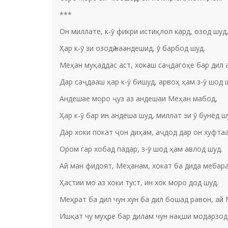
***
Он миллате, к-ӯ фикри истиқлол кард, озод шуд
Ҳар к-ӯ зи озодӣ наандешид, ӯ барбод шуд.
Меҳан муқаддас аст, хокаш саҷдагоҳе бар дил а
Дар саҷдааш ҳар к-ӯ бишуд, арвоҳ ҳам з-ӯ шод 
Андешае моро ҷуз аз андешаи Меҳан мабод,
Ҳар к-ӯ бар ин андеша шуд, миллат зи ӯ бунёд ш
Дар хоки покат ҷон диҳам, аҷдод дар он хуфтаа
Ором гар хобад падар, з-ӯ шод ҳам авлод шуд.
Ай ман фидоят, Меҳанам, хокат ба дида мебар
Ҳастии мо аз хоки туст, ин хок моро дод шуд.
Меҳрат ба дил чун хун ба дил бошад равон, ай
Ишқат чу муҳре бар дилам чун нақши модарзод