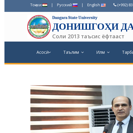
Тоҷики
|
Русский
|
English
(+992) 8
Dangara State University
ДОНИШГОҲИ ДА
Соли 2013 таъсис ёфтааст
Асосӣ
Таълим
Илм
Тарб