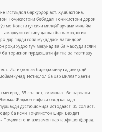
ъне Истиқлол бархӯрдор аст. Хушбахтона,
тон! Тоҷикистони бебадал! Тоҷикистони дорои
ӯз мо Конститутсияи миллӣ, Парчами миллӣ ва
 тамаркузи сиёсиву давлатӣ ва ҳамоҳангии
ро дар гирди ғояи муқаддаси ватандорӣ –
н роҳи худро гум мекунад ва ба мақсуди аслии
ӯ ба торикнои пурдаҳшати фитна ва тавтиаву
нест. Истиқлол аз бидеҳкориву гидяниҳодӣ
ойӣ мекунад. Истиқлол ба ҳар миллат ҳаёти
 мегирад. 35 сол аст, ки миллат бо парчами
 Эмомалӣ Раҳмон нафаси озод кашида
 пуршаҳди дӯстӣ ошомида истодааст. 35 сол аст,
Модар ба исми Тоҷикистон шири Ваҳдат
 – Тоҷикистони азизамон партавфишонӣ дорад.