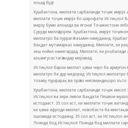
хоҳад буд!
Хушбахтона, миллати сарбаланди тоҷик имрӯз аз
миллати тоҷик имрӯз бо шарофати Истиқлол Ва
марзу буми алоҳида ва ягона! Тоҷикистони зеб
Суруди миллӣ дорем. Хушбахтона, имрӯз тоҷикон
миллатро ба пуррагӣ таъмин намудаанд. Хушбахт
Ваҳдат мутамарказ намудаанд. Миллате, ки раҳ
хеш нойил намегардад. Миллате, ки роҳбалади
азҳамгусастагӣ андар меравад.
Истиқлол барои миллат ҳама чиро ба армуғон ме
миллатро ба дур медорад. Истиқлол миллатро б
тозаву пурфараҳ ва орӣ аз ниёзмандиҳоро эъто
Хушбахтона, миллати сарбаланди тоҷик имсол 3
Истиқлол ва зери ливои Ваҳдати Пешвои муазза
истодааст. 35 сол аст, ки миллати тоҷик ватанд
ки ҳама афроди миллат, новобаста ба минтақа
ошомида истодаанд. 35 сол аст, ки Истиқлол а
Поянда бод Истиқлол! Поянда бод миллати сар