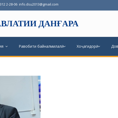
3312 2-28-06
info.dsu2013@gmail.com
ВЛАТИИ ДАНҒАРА
ия
Равобити байналмилалӣ
Хоҷагидорӣ
До