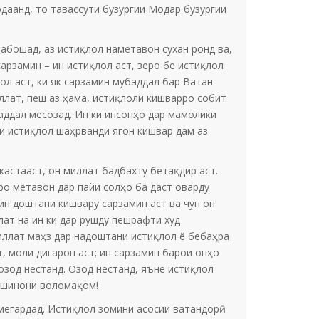
даанд, то тавассути бузургии Модар бузургии
абошад, аз истиқлол наметавон сухан ронд ва,
арзамин – ин истиқлол аст, зеро бе истиқлол
л аст, ки як сарзамин мубаддал бар Ватан
ллат, пеш аз ҳама, истиқлоли кишварро собит
баддал месозад. Ин ки инсонҳо дар мамолики
ди истиқлол шаҳрванди ягон кишвар дам аз
кастааст, он миллат бадбахту бетақдир аст.
ро метавон дар пайи солҳо ба даст оварду
ин доштани кишвару сарзамин аст ва чун он
ат на ин ки дар рушду пешрафти худ
иллат маҳз дар надоштани истиқлол ё бебаҳра
, моли дигарон аст; ин сарзамин барои онҳо
озод нестанд. Озод нестанд, яъне истиқлол
нишинони воломақом!
мегардад. Истиқлол зомини асосии ватандорӣ