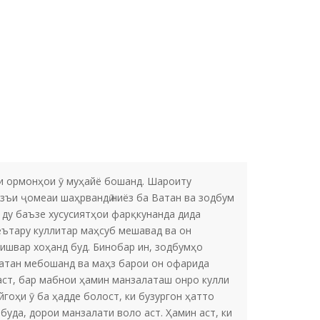
ни ормонҳои ӯ муҳайё бошанд. Шароиту
узъи ҷомеаи шаҳрвандӣ ниёз ба Ватан ва зодбум
 ду баъзе хусусиятҳои фарқкунанда дида
еътару куллитар маҳсуб мешавад ва он
кишвар хоҳанд буд. Бинобар ин, зодбумҳо
 Ватан мебошанд ва маҳз барои он офарида
аст, бар мабнои ҳамин манзалаташ онро кулли
гоҳи ӯ ба ҳадде болост, ки бузургон ҳатто
уда, дорои манзалати воло аст. Ҳамин аст, ки