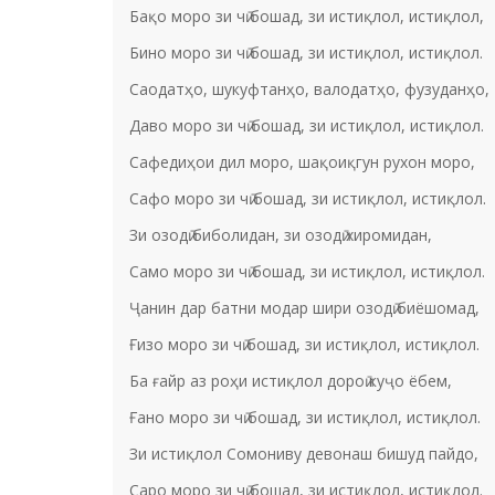
Бақо моро зи чӣ бошад, зи истиқлол, истиқлол,
Бино моро зи чӣ бошад, зи истиқлол, истиқлол.
Саодатҳо, шукуфтанҳо, валодатҳо, фузуданҳо,
Даво моро зи чӣ бошад, зи истиқлол, истиқлол.
Сафедиҳои дил моро, шақоиқгун рухон моро,
Сафо моро зи чӣ бошад, зи истиқлол, истиқлол.
Зи озодӣ биболидан, зи озодӣ хиромидан,
Само моро зи чӣ бошад, зи истиқлол, истиқлол.
Ҷанин дар батни модар шири озодӣ биёшомад,
Ғизо моро зи чӣ бошад, зи истиқлол, истиқлол.
Ба ғайр аз роҳи истиқлол дороӣ куҷо ёбем,
Ғано моро зи чӣ бошад, зи истиқлол, истиқлол.
Зи истиқлол Сомониву девонаш бишуд пайдо,
Саро моро зи чӣ бошад, зи истиқлол, истиқлол.