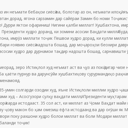
 ин неъмати бебаҳои сиёсӣ ва, болотар аз он, неъмати илоҳӣ, я
тан дорад, ягона сарзамин дар сайёраи Замин бо номи Тоҷикис
о! Дурри яктои офариниш! Нигини қалби миллат! Хушбахтона, имр
 Президенти худро доранд, ки зомини асосии Ваҳдати миллӣ буда,
она, имрӯз миллати тоҷик Пешвои худро дорад, ки кулли миллат
бари ғоявию сиёсӣ надошта бошад, дар моҷароҳои беохири давро
 асосии худро дар дурнамои тақдир надошта бошад, сарнавишти 
орад, зеро Истиқлол худ неъмат аст ва ҷуз аз покӣ дигар чизе 
а ҳаёти пурнур ва дарунсӯйи хушбахтиҳову сурурмандиҳо раҳнам
 менамояд.
5-умин солгарди озодии худ, яъне Истиқлоли миллии худро ҷашн
ми худ – Асосгузори сулҳу ваҳдати миллӣ, Президенти муҳтарам
орӣ карда истодааст. 35 сол аст, ки миллат аз Ҷоми Ваҳдат майи
ву ҷову макон бо ҳам омезиш ёфта истодаанд ва дар оғӯши як 
нвори поку рахшони худро болои миллат ва боли Модари миллат
баланди тоҷик!