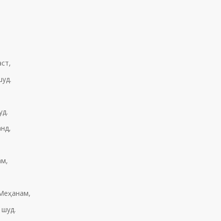
,
ст,
шуд.
уд.
нд,
ам,
 Меҳанам,
 шуд.