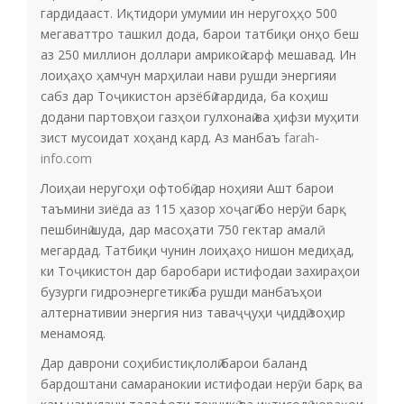
гардидааст. Иқтидори умумии ин неругоҳҳо 500
мегаваттро ташкил дода, барои татбиқи онҳо беш
аз 250 миллион доллари амрикоӣ сарф мешавад. Ин
лоиҳаҳо ҳамчун марҳилаи нави рушди энергияи
сабз дар Тоҷикистон арзёбӣ гардида, ба коҳиш
додани партовҳои газҳои гулхонаӣ ва ҳифзи муҳити
зист мусоидат хоҳанд кард. Аз манбаъ
farah-
info.com
Лоиҳаи неругоҳи офтобӣ дар ноҳияи Ашт барои
таъмини зиёда аз 115 ҳазор хоҷагӣ бо нерӯи барқ
пешбинӣ шуда, дар масоҳати 750 гектар амалӣ
мегардад. Татбиқи чунин лоиҳаҳо нишон медиҳад,
ки Тоҷикистон дар баробари истифодаи захираҳои
бузурги гидроэнергетикӣ ба рушди манбаъҳои
алтернативии энергия низ таваҷҷуҳи ҷиддӣ зоҳир
менамояд.
Дар даврони соҳибистиқлолӣ барои баланд
бардоштани самаранокии истифодаи нерӯи барқ ва