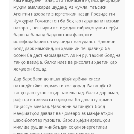
кам намудани талафоти техникӣ ва иқтисодӣ чораҳои
муҳим амалӣ карда шуданд. Аз ҷумла, таъсиси
Агентии назорати энергетикии назди Президенти
Ҷумҳурии Тоҷикистон ба беҳтар гардидани низоми
назорат, пешгирии истифодаи ғайриқонунии нерӯи
барқ ва баланд бардоштани фарҳанги
истифодабарии он мусоидат намудааст. Ҷавонон
бояд дарк намоянд, ки ҳамаи ин пешравиҳо ба
осони ба даст наомадааст. Аз ин рӯ, таҳсил бояд на
танҳо вазифа, балки ниёз ва рисолати ҳаётии ҳар
як ҷавон бошад.
Дар баробари донишандӯзӣ, тарбияи ҳисси
ватандӯстӣ низ аҳамияти хос дорад. Ватандӯстӣ
танҳо дар сухан зоҳир намешавад, балки дар амал,
рафтор ва хизмати содиқона ба давлату ҷомеа
таҷассум меёбад. Ҷавонони ватандӯст бояд
манфиатҳои давлат ва ҷомеаро аз манфиатҳои
шахсӣ болотар гузошта, барои ҳифзи арзишҳои
миллӣ ва рушди минбаъдаи соҳаи энергетикаи
кишвар саҳми арзандаи худро гузоранд.