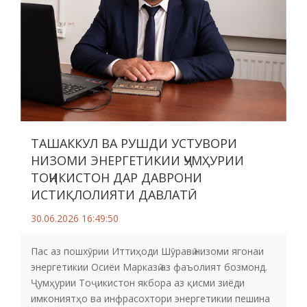
ТАШАККУЛ ВА РУШДИ УСТУВОРИ
НИЗОМИ ЭНЕРГЕТИКИИ ҶУМҲУРИИ
ТОҶИКИСТОН ДАР ДАВРОНИ
ИСТИҚЛОЛИЯТИ ДАВЛАТӢ
30.06.2026 16:49:50
Пас аз пошхӯрии Иттиҳоди Шӯравӣ низоми ягонаи
энергетикии Осиёи Марказӣ аз фаъолият бозмонд.
Ҷумҳурии Тоҷикистон якбора аз қисми зиёди
имкониятҳо ва инфрасохтори энергетикии пешина