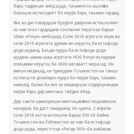
барқ тадриҷан зиёд шуда, таъминоти аҳолӣ ва
бахшҳои иқтисодиёт бо нерӯи барқ таъмин гардид.
Яке аз дастовардҳои бузурги даврони истиқлолият
аз нав оғоз гардидани сохтмони Неругоҳи барқи
обии «Роғун» мебошад. Соли 2018 агрегати якум ва
соли 2019 агрегати дуюми ин неругоҳ ба истифода
дода шуданд. Баъди пурра ба истифода дода
шудани ҳамаи шаш агрегати НОБ Роғун иқтидори
лоиҳавии неругоҳ ба 3600 мегаватт мерасад. Ин
имкон медиҳад, ки Ҷумҳурии Тоҷикистон на танҳо
эҳтиёҷоти дохилиро пурра бо нерӯи барқ таъмин
намояд, балки ба яке аз кишварҳои содиркунандаи
нерӯи барқ дар минтақа табдил ёбад.
Дар самти ҳамкориҳои минтақавӣ низ пешравиҳои
назаррас ба даст омадаанд. Аз ҷумла, 2 апрели
соли 2018 хатти интиқоли барқи 500 кВ байни
Тоҷикистон ва Ӯзбекистон аз нав ба истифода
дода шуда, зеристгоҳи «Регар-500» ба шабакаи