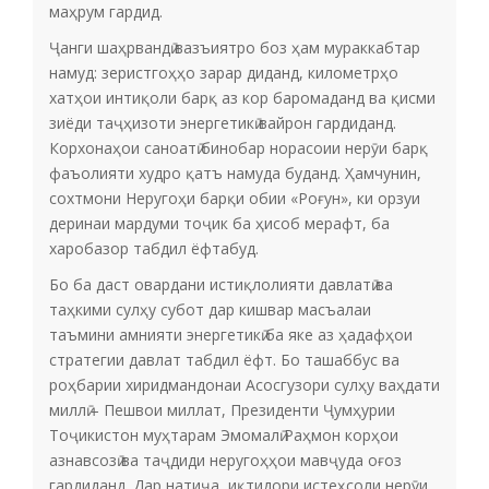
маҳрум гардид.
Ҷанги шаҳрвандӣ вазъиятро боз ҳам мураккабтар
намуд: зеристгоҳҳо зарар диданд, километрҳо
хатҳои интиқоли барқ аз кор баромаданд ва қисми
зиёди таҷҳизоти энергетикӣ вайрон гардиданд.
Корхонаҳои саноатӣ бинобар норасоии нерӯи барқ
фаъолияти худро қатъ намуда буданд. Ҳамчунин,
сохтмони Неругоҳи барқи обии «Роғун», ки орзуи
деринаи мардуми тоҷик ба ҳисоб мерафт, ба
харобазор табдил ёфтабуд.
Бо ба даст овардани истиқлолияти давлатӣ ва
таҳкими сулҳу субот дар кишвар масъалаи
таъмини амнияти энергетикӣ ба яке аз ҳадафҳои
стратегии давлат табдил ёфт. Бо ташаббус ва
роҳбарии хиридмандонаи Асосгузори сулҳу ваҳдати
миллӣ – Пешвои миллат, Президенти Ҷумҳурии
Тоҷикистон муҳтарам Эмомалӣ Раҳмон корҳои
азнавсозӣ ва таҷдиди неругоҳҳои мавҷуда оғоз
гардиданд. Дар натиҷа, иқтидори истеҳсоли нерӯи