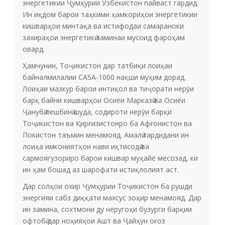
энергетикии Ҷумҳурии Ӯзбекистон пайваст гардид.
Ин иқдом барои таҳкими ҳамкориҳои энергетикии
кишварҳои минтақа ва истифодаи самараноки
захираҳои энергетикӣ заминаи мусоид фароҳам
овард.
Ҳамчунин, Тоҷикистон дар татбиқи лоиҳаи
байналмилалии CASA-1000 нақши муҳим дорад.
Лоиҳаи мазкур барои интиқол ва тиҷорати нерӯи
барқ байни кишварҳои Осиёи Марказӣ ва Осиёи
Ҷанубӣ пешбинӣ шуда, содироти нерӯи барқи
Тоҷикистон ва Қирғизистонро ба Афғонистон ва
Покистон таъмин менамояд. Амалӣ гардидани ин
лоиҳа имкониятҳои нави иқтисодӣ ва
сармоягузориро барои кишвар муҳайё месозад, ки
ин ҳам бошад аз шарофати истиқлолият аст.
Дар солҳои охир Ҷумҳурии Тоҷикистон ба рушди
энергияи сабз диққати махсус зоҳир менамояд. Дар
ин замина, сохтмони ду неругоҳи бузурги барқии
офтобӣ дар ноҳияҳои Ашт ва Ҷайҳун оғоз