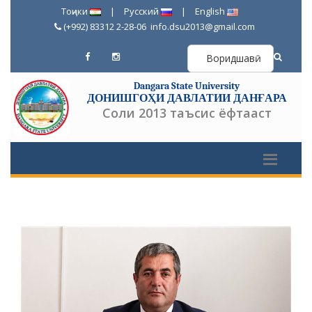
Тоҷики
|
Русский
|
English
(+992) 83312 2-28-06
info.dsu2013@gmail.com
Воридшавӣ
Dangara State University
ДОНИШГОҲИ ДАВЛАТИИ ДАНҒАРА
Соли 2013 таъсис ёфтааст