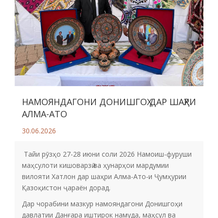
НАМОЯНДАГОНИ ДОНИШГОҲ ДАР ШАҲРИ
АЛМА-АТО
30.06.2026
Тайи рӯзҳо 27-28 июни соли 2026 Намоиш-фуруши
маҳсулоти кишоварзӣ ва ҳунарҳои мардумии
вилояти Хатлон дар шаҳри Алма-Ато-и Ҷумҳурии
Қазоқистон ҷараён дорад.
Дар чорабини мазкур намояндагони Донишгоҳи
давлатии Данғара иштирок намуда, маҳсул ва