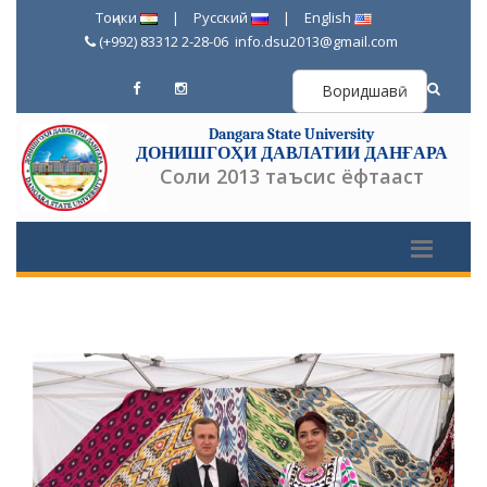
Тоҷики
|
Русский
|
English
(+992) 83312 2-28-06
info.dsu2013@gmail.com
Воридшавӣ
Dangara State University
ДОНИШГОҲИ ДАВЛАТИИ ДАНҒАРА
Соли 2013 таъсис ёфтааст